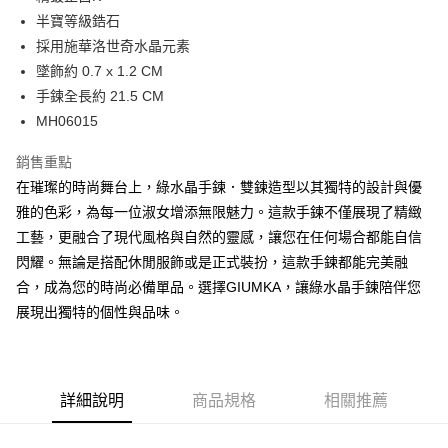
華南商業銀行
彰化商業銀行
12 期 0 利率 每期
NT$115
21家銀行
合作金庫商業銀行
第一商業銀行
半寶等級鋯石
上海商業儲蓄銀行
台北富邦商業銀行
華南商業銀行
彰化商業銀行
24 期 0 利率 每期
NT$57
20家銀行
合作金庫商業銀行
第一商業銀行
國泰世華商業銀行
兆豐國際商業銀行
採用施華洛世奇水晶元素
上海商業儲蓄銀行
台北富邦商業銀行
華南商業銀行
彰化商業銀行
臺灣中小企業銀行
台中商業銀行
合作金庫商業銀行
第一商業銀行
墜飾約 0.7 x 1.2 CM
超商取貨付款
國泰世華商業銀行
兆豐國際商業銀行
上海商業儲蓄銀行
台北富邦商業銀行
匯豐（台灣）商業銀行
華泰商業銀行
華南商業銀行
彰化商業銀行
臺灣中小企業銀行
台中商業銀行
手鍊全長約 21.5 CM
國泰世華商業銀行
兆豐國際商業銀行
聯邦商業銀行
遠東國際商業銀行
LINE Pay
上海商業儲蓄銀行
台北富邦商業銀行
匯豐（台灣）商業銀行
華泰商業銀行
MH06015
臺灣中小企業銀行
台中商業銀行
元大商業銀行
永豐商業銀行
兆豐國際商業銀行
臺灣中小企業銀行
聯邦商業銀行
遠東國際商業銀行
匯豐（台灣）商業銀行
華泰商業銀行
Apple Pay
玉山商業銀行
星展（台灣）商業銀行
台中商業銀行
匯豐（台灣）商業銀行
元大商業銀行
永豐商業銀行
銷售重點
聯邦商業銀行
遠東國際商業銀行
台新國際商業銀行
中國信託商業銀行
華泰商業銀行
聯邦商業銀行
玉山商業銀行
星展（台灣）商業銀行
街口支付
在璀璨的時尚舞台上，綠水晶手鍊．雙鍊造型以其獨特的設計與優
元大商業銀行
永豐商業銀行
台灣樂天信用卡公司
遠東國際商業銀行
元大商業銀行
台新國際商業銀行
中國信託商業銀行
玉山商業銀行
星展（台灣）商業銀行
雅的色彩，為每一位淑女增添無限魅力。這款手鍊不僅展現了精緻
永豐商業銀行
玉山商業銀行
台灣樂天信用卡公司
悠遊付
台新國際商業銀行
中國信託商業銀行
工藝，更融合了現代風格與自然的靈感，讓您在任何場合都能自信
星展（台灣）商業銀行
台新國際商業銀行
台灣樂天信用卡公司
中國信託商業銀行
台灣樂天信用卡公司
Google Pay
閃耀。無論是搭配休閒服飾或是正式裝扮，這款手鍊都能完美融
合，成為您的時尚必備單品。選擇GIUMKA，讓綠水晶手鍊陪伴您
全盈+PAY
展現出獨特的個性與品味。
AFTEE先享後付
相關說明
【關於「AFTEE先享後付」】
ATM付款
AFTEE先享後付是「在收到商品之後才付款」的支付方式。 讓您購物簡單
詳細說明
商品規格
相關推薦
便利好安心！
貨到付款
１．簡單：不需註冊會員、不需綁卡、不需儲值。