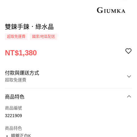
雙鍊手鍊．綠水晶
超取免運費
國家/地區配送
NT$1,380
付款與運送方式
超取免運費
付款方式
商品特色
信用卡一次付款
商品編號
信用卡分期付款
3221909
3 期 0 利率 每期
NT$460
21家銀行
商品特色
6 期 0 利率 每期
NT$230
21家銀行
合作金庫商業銀行
第一商業銀行
精鍍正白K