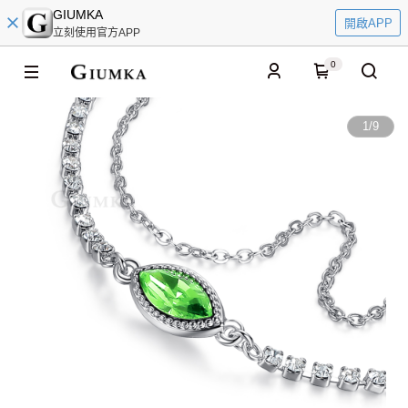
GIUMKA
開啟APP
立刻使用官方APP
0
1
/
9