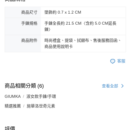
郵局掛號
４．使用「AFTEE先享後付」時，將依據個別帳號之用戶狀況，依本公司即
時審查核予不同之上限額度；若仍有額度不足之情形，本公司將視審查結果
免運費
商品尺寸
墜飾約 0.7 x 1.2 CM
請求用戶進行身份認證。
５．嚴禁一人註冊多個帳號或使用他人資訊註冊。若發現惡意使用之情形，
機車快遞(限大台北地區運費到付) 下單後請聯絡LINE官方帳號 @gi
恩沛科技股份有限公司將有權停止該用戶之使用額度並採取法律行動。
手鍊規格
手鍊全長約 21.5 CM〈含約 5.0 CM延長
umka
鍊〉
免運費
商品附件
時尚禮盒、提袋、拭銀布、售後服務回函、
黑貓到付(離島不適用)
商品使用說明卡
免運費
客服
海外宅配
查看運費
商品相關分類 (6)
查看全部
GIUMKA
淑女款手鍊/手環
精選推薦
施華洛世奇元素
評價