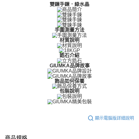
２．便利：只要手機號碼，簡訊認證，即可結帳。
雙鍊手鍊．綠水晶
３．安心：先確認商品／服務後，再付款。
運送方式
【「AFTEE先享後付」結帳流程】
全家取貨付款
１．於結帳方式選擇「AFTEE先享後付」後，將跳轉至「AFTEE先享後付」
免運費
結帳頁面，進行簡訊認證並確認金額後，即可完成結帳。
手圍測量方法
２．訂單成立數日內，您將收到繳費通知簡訊。
材質說明
付款後全家取貨
３．收到繳費通知簡訊後14天內，點擊此簡訊中的連結，可透過四大超商／
ATM／網路銀行／等多元方式進行付款，方視為交易完成。
免運費
※ 請注意：結帳手續完成當下不需立刻繳費，但若您需要取消訂單，請聯絡
鋯石介紹
購買商品的店家。未經商家同意取消之訂單仍視為有效，需透過AFTEE先享
7-11取貨付款
後付繳納相關費用。
GIUMKA品牌故事
免運費
※ 交易是否成功請以「AFTEE先享後付 」之結帳頁面顯示為準，若有關於
是否繳費成功／繳費後需取消欲退款等相關疑問，請聯繫「AFTEE先享後付
客戶支援中心」
https://netprotections.freshdesk.com/support/home
付款後7-11取貨
飾品如何保養
免運費
【注意事項】
包裝說明
１．透過由恩沛科技股份有限公司提供之「AFTEE先享後付」服務完成之交
7-11取貨(快速到店)
易，需依本服務之必要範圍內提供個人資料，並將交易相關給付款項請求債
權轉讓予恩沛科技股份有限公司。
免運費
２．關於個人資料處理事宜，請瀏覽以下網址：
顯示電腦版詳細說明
https://aftee.tw/terms/#terms3
黑貓宅急便-(離島請自行填寫住址)
３．未成年的使用者請事先徵得法定代理人或監護人之同意方可使用
免運費
「AFTEE先享後付」，若未經同意申辦者引起之損失，本公司不負相關責
任。
商品規格