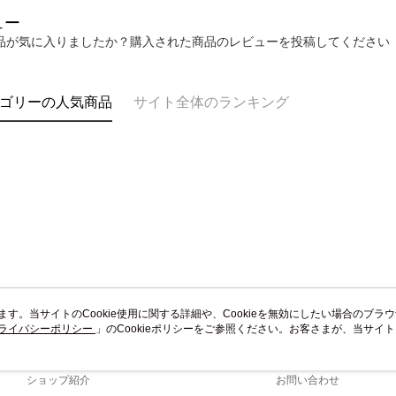
送料無料
AFTEE
ュー
なります。
黑貓到付(
品が気に入りましたか？購入された商品のレビューを投稿してください
延滞納金
送料無料
後見人の同
海外宅配
個人情報
ゴリーの人気商品
サイト全体のランキング
を行使し
cs_tw@netp
を、必要な
AFTEE
意いただ
います。当サイトのCookie使用に関する詳細や、Cookieを無効にしたい場合のブラ
ライバシーポリシー
会社概要
」のCookieポリシーをご参照ください。お客さまが、当サイ
カスタマーサービ
規約のCookieポリシーに基づいてCookieを使用することに同意したものとみ
ブランドストーリー
ショッピングガイド
ショップ紹介
お問い合わせ