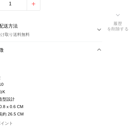
履歴
配送方法
を削除する
受け取り送料無料
方法
徴
カード1回払い
トカード分割払い
徴
い、金利0、毎回
NT$426
21行の銀行
10
い、金利0、毎回
NT$213
21行の銀行
庫商業銀行
第一商業銀行
白K
業銀行
彰化商業銀行
払い、金利0、毎回
NT$106
21行の銀行
庫商業銀行
第一商業銀行
造型設計
業儲蓄銀行
台北富邦商業銀行
業銀行
彰化商業銀行
払い、金利0、毎回
.8 x 0.6 CM
NT$53
20行の銀行
庫商業銀行
第一商業銀行
華商業銀行
兆豐國際商業銀行
業儲蓄銀行
台北富邦商業銀行
業銀行
彰化商業銀行
約 26.5 CM
小企業銀行
台中商業銀行
庫商業銀行
第一商業銀行
店頭代金引換
華商業銀行
兆豐國際商業銀行
業儲蓄銀行
台北富邦商業銀行
(台湾)商業銀行
華泰商業銀行
業銀行
彰化商業銀行
ポイント
小企業銀行
台中商業銀行
華商業銀行
兆豐國際商業銀行
業銀行
遠東国際商業銀行
業儲蓄銀行
台北富邦商業銀行
(台湾)商業銀行
華泰商業銀行
小企業銀行
台中商業銀行