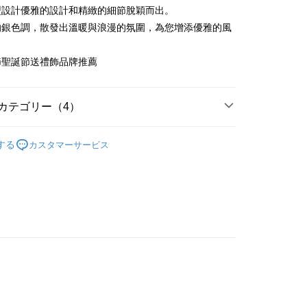
業銀行
永豐商業銀行
際商業銀行
台湾中小企業銀行
業銀行
遠東国際商業銀行
型設計優雅的設計和精緻的細節脫穎而出。
(台湾)商業銀行
華泰商業銀行
業銀行
星展(台湾)商業銀行
業銀行
HSBC(台湾)商業銀行
業銀行
永豐商業銀行
的銀色調，散發出溫暖與浪漫的氛圍，為您增添優雅的風
業銀行
遠東国際商業銀行
際商業銀行
中国信託商業銀行
業銀行
聯邦商業銀行
業銀行
星展(台湾)商業銀行
業銀行
永豐商業銀行
天クレジットカード会社
際商業銀行
元大商業銀行
際商業銀行
中国信託商業銀行
業銀行
星展(台湾)商業銀行
節聖誕節送禮飾品牌推薦
業銀行
玉山商業銀行
天クレジットカード会社
t
際商業銀行
中国信託商業銀行
湾)商業銀行
台新國際商業銀行
天クレジットカード会社
託商業銀行
台湾楽天クレジットカード会社
y
カテゴリー（4）
淑女款腳鍊
代金後払い
する
カスタマーサービス
手鍊丨腳鍊
TEE代金後払いについて
鍍K金飾 腳鍊
い方法でAFTEE代金後払いを選択すると、携帯電話認証ウィン
示されます。
生 腳鍊
で認証してお支払い手続を進めてください。
るときのお支払いは不要です。商品はご指定の住所に配送されま
が完了すると、携帯に支払い通知のSMSが届きます。アプリ会
、AFTEE アプリプッシュ通知が届きます。
け取り時のお支払いは不要です。商品を確かめてから、SMSま
付款
の通知に従って、4大コンビニ、またはATM/オンラインバンキ
支払いください。