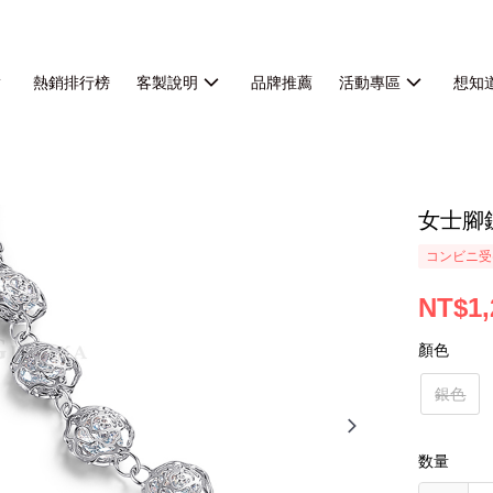
熱銷排行榜
客製說明
品牌推薦
活動專區
想知
女士腳
コンビニ受
NT$1,
顏色
銀色
数量