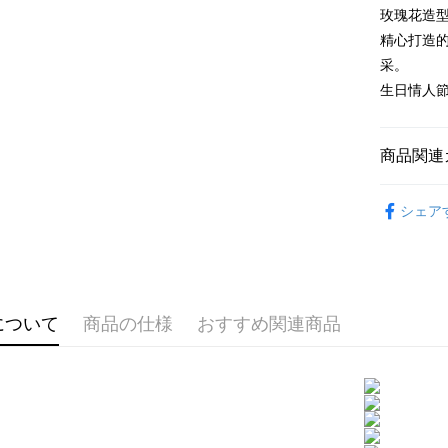
元大商
兆豐國
聯邦商
玫瑰花造
HSBC
Apple Pay
玉山商
台中商
元大商
精心打造
聯邦商
台新國
華泰商
玉山商
JKOPAY
元大商
采。
台湾楽
遠東国
台新國
玉山商
生日情人
永豐商
台湾楽
Easy Walle
台新國
星展(台
台湾楽
中国信
Google Pa
商品関連
Plus Pay
GIUMKA
AFTEE
シェア
館長推薦
説明
一、 AF
腳鍊
精
ATM払い
1.お支払
ドウが表
腳鍊
女
代金引換
2.SMS
について
商品の仕様
おすすめ関連商品
3.注文す
す。
4.ご注文
配送方法
員の場合は
5.商品受
全家取貨
たはアプリ
送料無料
ングでお