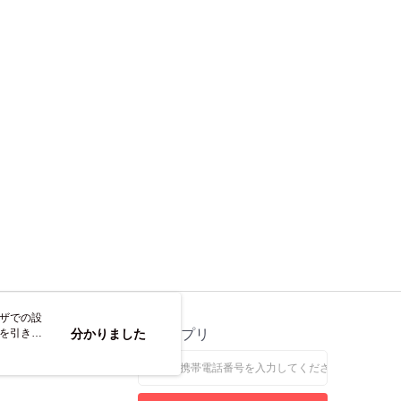
の初回ご利用の際に、審査を通過すれば、最高額がNT$10,000に
支払い期限を過ぎた場合、その金額に基づいて年利20%の遅
離島不適用)
が加算されます。未成年の利用者は、事前に法定代理人または
意を得ればAFTEEをご利用いただけます。
送料を確認
の処理、利用について疑問がある、または関連する法律の権利
たい場合は、ネットプロテクションズ
rotections.co.jp
にご連絡ください。上記に示した個人情報
購入注文書とあわせてAFTEEにご提供いただく、または
にあなたの個人情報の収集、処理、利用を許可することににご同
けない場合は、当サービスを選択しないでください。
ウザでの設
トを引き続
ス
分かりました
公式アプリ
なします。