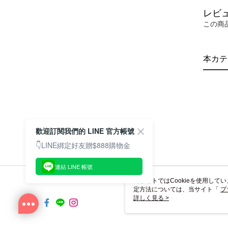
レビ
この商
本カテ
歡迎訂閱我們的 LINE 官方帳號
👇LINE綁定好友贈$888購物金
連結 LINE 帳號
当サイトではCookieを使用して
定方法については、当サイト「
プ
き使用される場合、当社がサイト利用
詳しく見る >