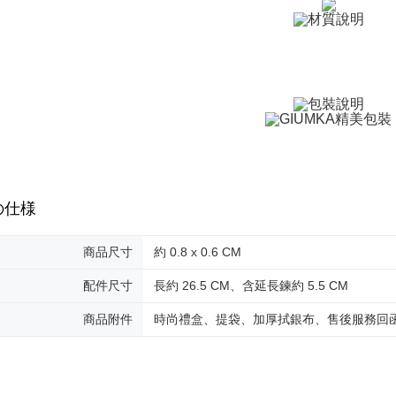
付款後全
代金納付期
プリをダウ
送料無料
以内まで
7-11取貨
お支払期限
送料無料
もとに計算
期限を延
（例：予
付款後7-1
の有無に関
送料無料
二、支払
7-11取貨
1.初回 
の仕様
き、限度
送料無料
2.決済金額
3.現在、
黑貓宅急便
商品尺寸
約 0.8 x 0.6 CM
送料無料
三、利用規
配件尺寸
長約 26.5 CM、含延長鍊約 5.5 CM
プロテクシ
郵局掛號
します。
文者の氏
商品附件
時尚禮盒、提袋、加厚拭銀布、售後服務回
送料無料
これに限ら
されます。
機車快遞(
AFTEE
umka
明』をご