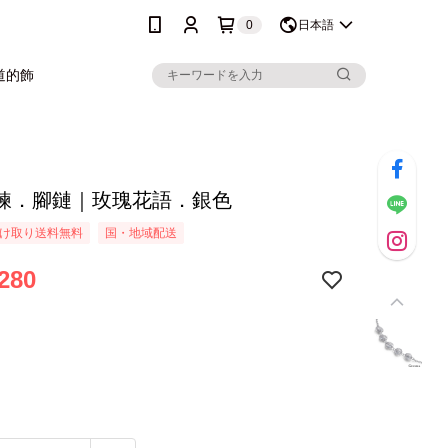
0
日本語
道的飾
鍊．腳鏈｜玫瑰花語．銀色
け取り送料無料
国・地域配送
280