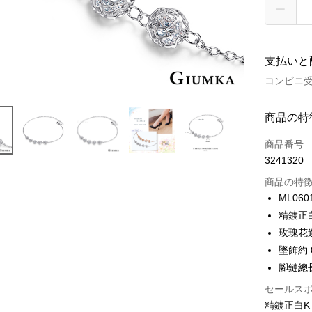
支払いと
コンビニ
お支払い
商品の特
クレジット
商品番号
3241320
クレジッ
商品の特
3回払
ML060
6回払
合作金
精鍍正
華南商
12回
合作金
玫瑰花
上海商
華南商
24回
墜飾約 0
合作金
国泰世
上海商
華南商
腳鏈總長
台湾中
合作金
コンビニ
国泰世
上海商
HSBC
華南商
セールス
台湾中
国泰世
聯邦商
LINE Pay
上海商
精鍍正白K
HSBC
台湾中