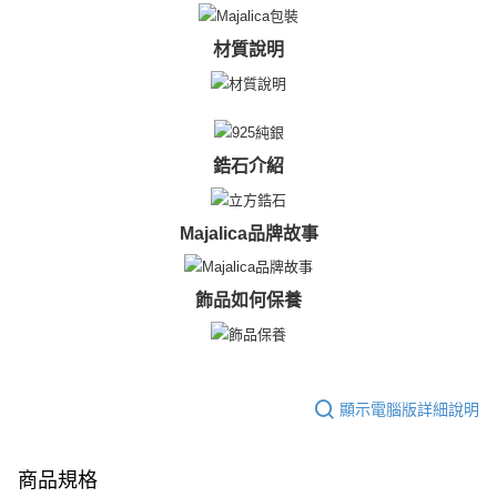
郵局掛號
４．使用「AFTEE先享後付」時，將依據個別帳號之用戶狀況，依本公司即
時審查核予不同之上限額度；若仍有額度不足之情形，本公司將視審查結果
免運費
請求用戶進行身份認證。
材質說明
５．嚴禁一人註冊多個帳號或使用他人資訊註冊。若發現惡意使用之情形，
機車快遞(限大台北地區運費到付) 下單後請聯絡LINE官方帳號 @gi
恩沛科技股份有限公司將有權停止該用戶之使用額度並採取法律行動。
umka
免運費
鋯石介紹
黑貓到付(離島不適用)
免運費
Majalica品牌故事
海外宅配
查看運費
飾品如何保養
顯示電腦版詳細說明
商品規格