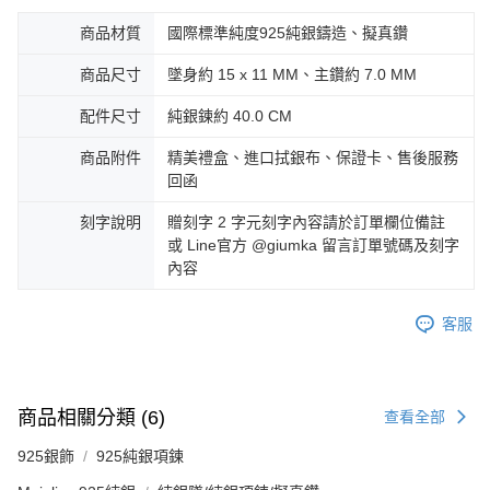
商品材質
國際標準純度925純銀鑄造、擬真鑽
商品尺寸
墜身約 15 x 11 MM、主鑽約 7.0 MM
配件尺寸
純銀鍊約 40.0 CM
商品附件
精美禮盒、進口拭銀布、保證卡、售後服務
回函
刻字說明
贈刻字 2 字元刻字內容請於訂單欄位備註
或 Line官方 @giumka 留言訂單號碼及刻字
內容
客服
商品相關分類 (6)
查看全部
925銀飾
925純銀項鍊