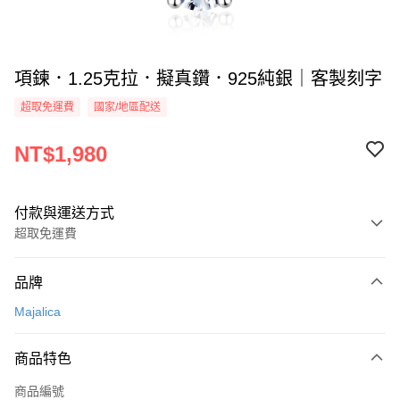
項鍊．1.25克拉．擬真鑽．925純銀｜客製刻字
超取免運費
國家/地區配送
NT$1,980
付款與運送方式
超取免運費
付款方式
品牌
信用卡一次付款
Majalica
信用卡分期付款
3 期 0 利率 每期
NT$660
21家銀行
商品特色
6 期 0 利率 每期
NT$330
21家銀行
合作金庫商業銀行
第一商業銀行
商品編號