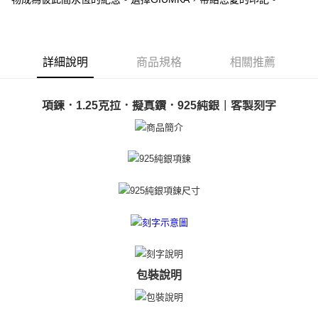
２．便利：只要手機號碼，簡訊認證，即可結帳。
３．安心：先確認商品／服務後，再付款。
運送方式
【「AFTEE先享後付」結帳流程】
全家取貨付款
１．於結帳方式選擇「AFTEE先享後付」後，將跳轉至「AFTEE先享後付」
詳細說明
商品規格
相關推薦
免運費
結帳頁面，進行簡訊認證並確認金額後，即可完成結帳。
２．訂單成立數日內，您將收到繳費通知簡訊。
付款後全家取貨
３．收到繳費通知簡訊後14天內，點擊此簡訊中的連結，可透過四大超商／
項鍊．1.25克拉．擬真鑽．925純銀｜客製刻字
ATM／網路銀行／等多元方式進行付款，方視為交易完成。
免運費
※ 請注意：結帳手續完成當下不需立刻繳費，但若您需要取消訂單，請聯絡
購買商品的店家。未經商家同意取消之訂單仍視為有效，需透過AFTEE先享
7-11取貨付款
後付繳納相關費用。
免運費
※ 交易是否成功請以「AFTEE先享後付 」之結帳頁面顯示為準，若有關於
是否繳費成功／繳費後需取消欲退款等相關疑問，請聯繫「AFTEE先享後付
客戶支援中心」
https://netprotections.freshdesk.com/support/home
付款後7-11取貨
免運費
【注意事項】
１．透過由恩沛科技股份有限公司提供之「AFTEE先享後付」服務完成之交
7-11取貨(快速到店)
易，需依本服務之必要範圍內提供個人資料，並將交易相關給付款項請求債
權轉讓予恩沛科技股份有限公司。
免運費
２．關於個人資料處理事宜，請瀏覽以下網址：
https://aftee.tw/terms/#terms3
黑貓宅急便-(離島請自行填寫住址)
包裝說明
３．未成年的使用者請事先徵得法定代理人或監護人之同意方可使用
免運費
「AFTEE先享後付」，若未經同意申辦者引起之損失，本公司不負相關責
任。