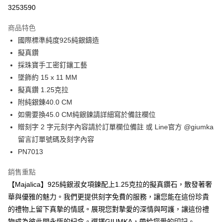
華南商業銀行
彰化商業銀行
12 期 0 利率 每期
NT$165
21家銀行
合作金庫商業銀行
第一商業銀行
3253590
上海商業儲蓄銀行
台北富邦商業銀行
華南商業銀行
彰化商業銀行
24 期 0 利率 每期
NT$82
20家銀行
合作金庫商業銀行
第一商業銀行
國泰世華商業銀行
兆豐國際商業銀行
上海商業儲蓄銀行
台北富邦商業銀行
商品特色
華南商業銀行
彰化商業銀行
臺灣中小企業銀行
台中商業銀行
合作金庫商業銀行
第一商業銀行
超商取貨付款
國泰世華商業銀行
兆豐國際商業銀行
國際標準純度925純銀鑄造
上海商業儲蓄銀行
台北富邦商業銀行
匯豐（台灣）商業銀行
華泰商業銀行
華南商業銀行
彰化商業銀行
臺灣中小企業銀行
台中商業銀行
國泰世華商業銀行
兆豐國際商業銀行
擬真鑽
聯邦商業銀行
遠東國際商業銀行
LINE Pay
上海商業儲蓄銀行
台北富邦商業銀行
匯豐（台灣）商業銀行
華泰商業銀行
臺灣中小企業銀行
台中商業銀行
元大商業銀行
永豐商業銀行
採珠寶手工密釘鑲工藝
兆豐國際商業銀行
臺灣中小企業銀行
聯邦商業銀行
遠東國際商業銀行
匯豐（台灣）商業銀行
華泰商業銀行
Apple Pay
玉山商業銀行
星展（台灣）商業銀行
台中商業銀行
匯豐（台灣）商業銀行
墜飾約 15 x 11 MM
元大商業銀行
永豐商業銀行
聯邦商業銀行
遠東國際商業銀行
台新國際商業銀行
中國信託商業銀行
華泰商業銀行
聯邦商業銀行
玉山商業銀行
星展（台灣）商業銀行
擬真鑽 1.25克拉
街口支付
元大商業銀行
永豐商業銀行
台灣樂天信用卡公司
遠東國際商業銀行
元大商業銀行
台新國際商業銀行
中國信託商業銀行
附純銀錬40.0 CM
玉山商業銀行
星展（台灣）商業銀行
永豐商業銀行
玉山商業銀行
台灣樂天信用卡公司
悠遊付
台新國際商業銀行
中國信託商業銀行
如需要換45.0 CM純銀鍊請詳細寫於備註欄位
星展（台灣）商業銀行
台新國際商業銀行
台灣樂天信用卡公司
贈刻字 2 字元刻字內容請於訂單欄位備註 或 Line官方 @giumka
中國信託商業銀行
台灣樂天信用卡公司
Google Pay
留言訂單號碼及刻字內容
全盈+PAY
PN7013
AFTEE先享後付
銷售重點
相關說明
【Majalica】925純銀淑女項鍊配上1.25克拉的擬真鑽石，散發著奢
【關於「AFTEE先享後付」】
ATM付款
華與優雅的魅力。我們更提供刻字免費的服務，讓您能在這份珍貴
AFTEE先享後付是「在收到商品之後才付款」的支付方式。 讓您購物簡單
便利好安心！
的禮物上留下真摯的情感。展現您對摯愛的深情與呵護，讓這份禮
貨到付款
１．簡單：不需註冊會員、不需綁卡、不需儲值。
物成為彼此間永恆的紀念。選擇GIUMKA，帶給您愛的印記。