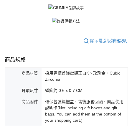
３．未成年的使用者請事先徵得法定代理人或監護人之同意方可使用
免運費
「AFTEE先享後付」，若未經同意申辦者引起之損失，本公司不負相關責
任。
郵局掛號
４．使用「AFTEE先享後付」時，將依據個別帳號之用戶狀況，依本公司即
時審查核予不同之上限額度；若仍有額度不足之情形，本公司將視審查結果
免運費
請求用戶進行身份認證。
５．嚴禁一人註冊多個帳號或使用他人資訊註冊。若發現惡意使用之情形，
機車快遞(限大台北地區運費到付) 下單後請聯絡LINE官方帳號 @gi
恩沛科技股份有限公司將有權停止該用戶之使用額度並採取法律行動。
顯示電腦版詳細說明
umka
免運費
商品規格
黑貓到付(離島不適用)
免運費
商品材質
採用專櫃首飾電鍍正白K、玫瑰金、Cubic
Zirconia
海外宅配
查看運費
耳環尺寸
墜飾約 0.6 x 0.7 CM
商品附件
環保包裝無禮盒、售後服務回函、商品使用
說明卡(Not including gift boxes and gift
bags. You can add them at the bottom of
your shopping cart.)