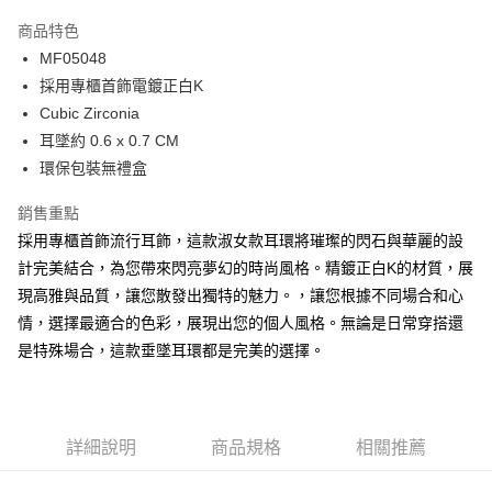
3 期 0 利率 每期
NT$163
21家銀行
商品特色
6 期 0 利率 每期
NT$81
21家銀行
合作金庫商業銀行
第一商業銀行
MF05048
華南商業銀行
彰化商業銀行
12 期 0 利率 每期
NT$40
21家銀行
合作金庫商業銀行
第一商業銀行
採用專櫃首飾電鍍正白K
上海商業儲蓄銀行
台北富邦商業銀行
華南商業銀行
彰化商業銀行
24 期 0 利率 每期
NT$20
20家銀行
合作金庫商業銀行
第一商業銀行
國泰世華商業銀行
兆豐國際商業銀行
Cubic Zirconia
上海商業儲蓄銀行
台北富邦商業銀行
華南商業銀行
彰化商業銀行
臺灣中小企業銀行
台中商業銀行
合作金庫商業銀行
第一商業銀行
耳墜約 0.6 x 0.7 CM
超商取貨付款
國泰世華商業銀行
兆豐國際商業銀行
上海商業儲蓄銀行
台北富邦商業銀行
匯豐（台灣）商業銀行
華泰商業銀行
華南商業銀行
彰化商業銀行
臺灣中小企業銀行
台中商業銀行
環保包裝無禮盒
國泰世華商業銀行
兆豐國際商業銀行
聯邦商業銀行
遠東國際商業銀行
LINE Pay
上海商業儲蓄銀行
台北富邦商業銀行
匯豐（台灣）商業銀行
華泰商業銀行
臺灣中小企業銀行
台中商業銀行
元大商業銀行
永豐商業銀行
兆豐國際商業銀行
臺灣中小企業銀行
銷售重點
聯邦商業銀行
遠東國際商業銀行
匯豐（台灣）商業銀行
華泰商業銀行
Apple Pay
玉山商業銀行
星展（台灣）商業銀行
台中商業銀行
匯豐（台灣）商業銀行
元大商業銀行
永豐商業銀行
採用專櫃首飾流行耳飾，這款淑女款耳環將璀璨的閃石與華麗的設
聯邦商業銀行
遠東國際商業銀行
台新國際商業銀行
中國信託商業銀行
華泰商業銀行
聯邦商業銀行
玉山商業銀行
星展（台灣）商業銀行
街口支付
計完美結合，為您帶來閃亮夢幻的時尚風格。精鍍正白K的材質，展
元大商業銀行
永豐商業銀行
台灣樂天信用卡公司
遠東國際商業銀行
元大商業銀行
台新國際商業銀行
中國信託商業銀行
玉山商業銀行
星展（台灣）商業銀行
現高雅與品質，讓您散發出獨特的魅力。，讓您根據不同場合和心
永豐商業銀行
玉山商業銀行
台灣樂天信用卡公司
悠遊付
台新國際商業銀行
中國信託商業銀行
情，選擇最適合的色彩，展現出您的個人風格。無論是日常穿搭還
星展（台灣）商業銀行
台新國際商業銀行
台灣樂天信用卡公司
中國信託商業銀行
台灣樂天信用卡公司
Google Pay
是特殊場合，這款垂墜耳環都是完美的選擇。
全盈+PAY
AFTEE先享後付
詳細說明
商品規格
相關推薦
相關說明
【關於「AFTEE先享後付」】