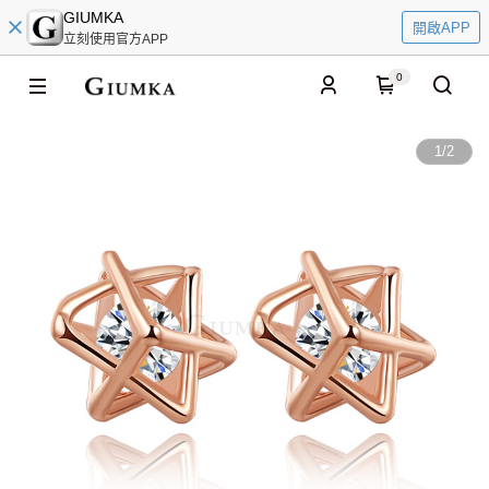
GIUMKA
開啟APP
立刻使用官方APP
0
1
/
2