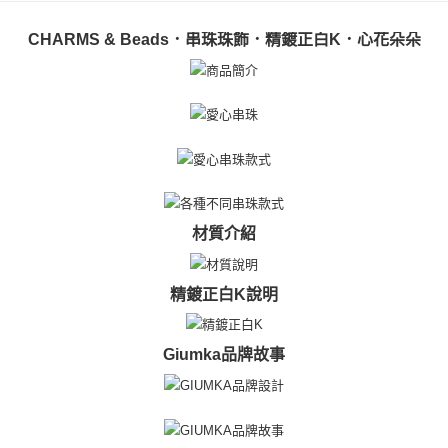
【關於「AFTEE先享後付」】
ATM付款
AFTEE先享後付是「在收到商品之後才付款」的支付方式。 讓您購物簡單
CHARMS & Beads．串珠珠飾．精鍍正白K．心花朵朵
便利好安心！
貨到付款
１．簡單：不需註冊會員、不需綁卡、不需儲值。
２．便利：只要手機號碼，簡訊認證，即可結帳。
３．安心：先確認商品／服務後，再付款。
運送方式
【「AFTEE先享後付」結帳流程】
全家取貨付款
１．於結帳方式選擇「AFTEE先享後付」後，將跳轉至「AFTEE先享後付」
免運費
結帳頁面，進行簡訊認證並確認金額後，即可完成結帳。
２．訂單成立數日內，您將收到繳費通知簡訊。
付款後全家取貨
３．收到繳費通知簡訊後14天內，點擊此簡訊中的連結，可透過四大超商／
ATM／網路銀行／等多元方式進行付款，方視為交易完成。
材質介紹
免運費
※ 請注意：結帳手續完成當下不需立刻繳費，但若您需要取消訂單，請聯絡
購買商品的店家。未經商家同意取消之訂單仍視為有效，需透過AFTEE先享
7-11取貨付款
後付繳納相關費用。
精鍍正白K說明
免運費
※ 交易是否成功請以「AFTEE先享後付 」之結帳頁面顯示為準，若有關於
是否繳費成功／繳費後需取消欲退款等相關疑問，請聯繫「AFTEE先享後付
客戶支援中心」
https://netprotections.freshdesk.com/support/home
付款後7-11取貨
Giumka品牌故事
免運費
【注意事項】
１．透過由恩沛科技股份有限公司提供之「AFTEE先享後付」服務完成之交
7-11取貨(快速到店)
易，需依本服務之必要範圍內提供個人資料，並將交易相關給付款項請求債
權轉讓予恩沛科技股份有限公司。
免運費
２．關於個人資料處理事宜，請瀏覽以下網址：