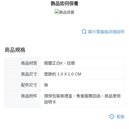
飾品如何保養
https://aftee.tw/terms/#terms3
黑貓宅急便-(離島請自行填寫住址)
３．未成年的使用者請事先徵得法定代理人或監護人之同意方可使用
免運費
「AFTEE先享後付」，若未經同意申辦者引起之損失，本公司不負相關責
任。
郵局掛號
４．使用「AFTEE先享後付」時，將依據個別帳號之用戶狀況，依本公司即
時審查核予不同之上限額度；若仍有額度不足之情形，本公司將視審查結果
免運費
顯示電腦版詳細說明
請求用戶進行身份認證。
５．嚴禁一人註冊多個帳號或使用他人資訊註冊。若發現惡意使用之情形，
機車快遞(限大台北地區運費到付) 下單後請聯絡LINE官方帳號 @gi
恩沛科技股份有限公司將有權停止該用戶之使用額度並採取法律行動。
umka
商品規格
免運費
商品材質
精鍍正白K、琺瑯
黑貓到付(離島不適用)
商品尺寸
墜飾約 1.0 X 1.0 CM
免運費
配件尺寸
無
海外宅配
查看運費
商品附件
環保包裝無禮盒、售後服務回函、商品使用
說明卡
客服