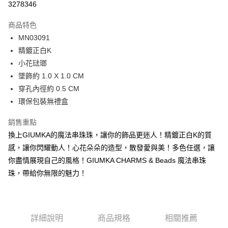
3278346
3 期 0 利率 每期
NT$130
21家銀行
商品特色
6 期 0 利率 每期
NT$65
21家銀行
合作金庫商業銀行
第一商業銀行
MN03091
華南商業銀行
彰化商業銀行
12 期 0 利率 每期
NT$32
21家銀行
合作金庫商業銀行
第一商業銀行
精鍍正白K
上海商業儲蓄銀行
台北富邦商業銀行
華南商業銀行
彰化商業銀行
24 期 0 利率 每期
NT$16
20家銀行
合作金庫商業銀行
第一商業銀行
國泰世華商業銀行
兆豐國際商業銀行
小花琺瑯
上海商業儲蓄銀行
台北富邦商業銀行
華南商業銀行
彰化商業銀行
臺灣中小企業銀行
台中商業銀行
合作金庫商業銀行
第一商業銀行
墜飾約 1.0 X 1.0 CM
超商取貨付款
國泰世華商業銀行
兆豐國際商業銀行
上海商業儲蓄銀行
台北富邦商業銀行
匯豐（台灣）商業銀行
華泰商業銀行
華南商業銀行
彰化商業銀行
臺灣中小企業銀行
台中商業銀行
穿孔內徑約 0.5 CM
國泰世華商業銀行
兆豐國際商業銀行
聯邦商業銀行
遠東國際商業銀行
LINE Pay
上海商業儲蓄銀行
台北富邦商業銀行
匯豐（台灣）商業銀行
華泰商業銀行
環保包裝無禮盒
臺灣中小企業銀行
台中商業銀行
元大商業銀行
永豐商業銀行
兆豐國際商業銀行
臺灣中小企業銀行
聯邦商業銀行
遠東國際商業銀行
匯豐（台灣）商業銀行
華泰商業銀行
Apple Pay
玉山商業銀行
星展（台灣）商業銀行
台中商業銀行
匯豐（台灣）商業銀行
元大商業銀行
永豐商業銀行
銷售重點
聯邦商業銀行
遠東國際商業銀行
台新國際商業銀行
中國信託商業銀行
華泰商業銀行
聯邦商業銀行
玉山商業銀行
星展（台灣）商業銀行
街口支付
換上GIUMKA的魔法串珠珠，讓你的飾品更迷人！精鍍正白K的質
元大商業銀行
永豐商業銀行
台灣樂天信用卡公司
遠東國際商業銀行
元大商業銀行
台新國際商業銀行
中國信託商業銀行
玉山商業銀行
星展（台灣）商業銀行
感，讓你閃耀動人！心花朵朵的造型，散發愛與美！多色任選，讓
永豐商業銀行
玉山商業銀行
台灣樂天信用卡公司
悠遊付
台新國際商業銀行
中國信託商業銀行
你盡情展現自己的風格！GIUMKA CHARMS & Beads 魔法串珠
星展（台灣）商業銀行
台新國際商業銀行
台灣樂天信用卡公司
中國信託商業銀行
台灣樂天信用卡公司
Google Pay
珠，帶給你無限的魅力！
全盈+PAY
AFTEE先享後付
詳細說明
商品規格
相關推薦
相關說明