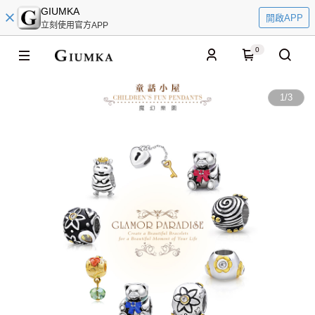
GIUMKA
開啟APP
立刻使用官方APP
0
1
/
3