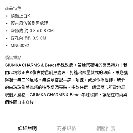
3 期 0 利率 每期
NT$160
21家銀行
商品特色
6 期 0 利率 每期
NT$80
21家銀行
合作金庫商業銀行
第一商業銀行
精鍍正白K
華南商業銀行
彰化商業銀行
12 期 0 利率 每期
NT$40
21家銀行
合作金庫商業銀行
第一商業銀行
復古風仿舊刷黑處理
上海商業儲蓄銀行
台北富邦商業銀行
華南商業銀行
彰化商業銀行
24 期 0 利率 每期
NT$20
20家銀行
合作金庫商業銀行
第一商業銀行
國泰世華商業銀行
兆豐國際商業銀行
墜飾約 約 0.8 x 0.8 CM
上海商業儲蓄銀行
台北富邦商業銀行
華南商業銀行
彰化商業銀行
臺灣中小企業銀行
台中商業銀行
合作金庫商業銀行
第一商業銀行
穿孔內徑約 0.5 CM
超商取貨付款
國泰世華商業銀行
兆豐國際商業銀行
上海商業儲蓄銀行
台北富邦商業銀行
匯豐（台灣）商業銀行
華泰商業銀行
華南商業銀行
彰化商業銀行
臺灣中小企業銀行
台中商業銀行
MN03092
國泰世華商業銀行
兆豐國際商業銀行
聯邦商業銀行
遠東國際商業銀行
LINE Pay
上海商業儲蓄銀行
台北富邦商業銀行
匯豐（台灣）商業銀行
華泰商業銀行
臺灣中小企業銀行
台中商業銀行
元大商業銀行
永豐商業銀行
兆豐國際商業銀行
臺灣中小企業銀行
銷售重點
聯邦商業銀行
遠東國際商業銀行
匯豐（台灣）商業銀行
華泰商業銀行
Apple Pay
玉山商業銀行
星展（台灣）商業銀行
台中商業銀行
匯豐（台灣）商業銀行
元大商業銀行
永豐商業銀行
GIUMKA CHARMS & Beads串珠珠飾，帶給您獨特的飾品魅力！我
聯邦商業銀行
遠東國際商業銀行
台新國際商業銀行
中國信託商業銀行
華泰商業銀行
聯邦商業銀行
玉山商業銀行
星展（台灣）商業銀行
街口支付
們以精鍍正白K復古仿舊刷黑處理，打造出限量款式的珠飾，讓您獲
元大商業銀行
永豐商業銀行
台灣樂天信用卡公司
遠東國際商業銀行
元大商業銀行
台新國際商業銀行
中國信託商業銀行
玉山商業銀行
星展（台灣）商業銀行
得獨一無二的風格。無論是搭配手鍊、項鍊，或是作為髮飾，我們
永豐商業銀行
玉山商業銀行
台灣樂天信用卡公司
悠遊付
台新國際商業銀行
中國信託商業銀行
的串珠珠飾將為您的造型增添亮點。多款任選，讓您隨心所欲地展
星展（台灣）商業銀行
台新國際商業銀行
台灣樂天信用卡公司
中國信託商業銀行
台灣樂天信用卡公司
Google Pay
現個人風格。GIUMKA CHARMS & Beads串珠珠飾，讓您在時尚與
個性間自由穿梭！
全盈+PAY
AFTEE先享後付
相關說明
詳細說明
商品規格
相關推薦
【關於「AFTEE先享後付」】