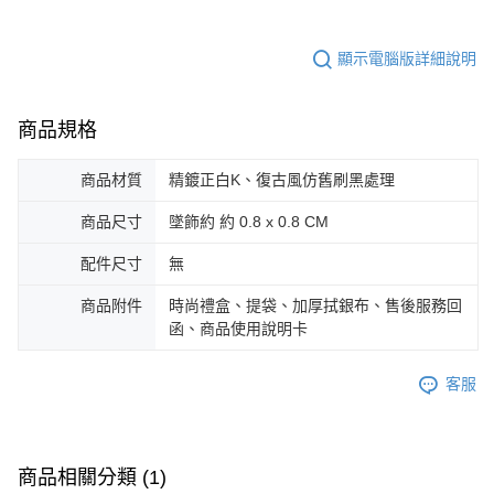
３．未成年的使用者請事先徵得法定代理人或監護人之同意方可使用
免運費
「AFTEE先享後付」，若未經同意申辦者引起之損失，本公司不負相關責
任。
顯示電腦版詳細說明
郵局掛號
４．使用「AFTEE先享後付」時，將依據個別帳號之用戶狀況，依本公司即
時審查核予不同之上限額度；若仍有額度不足之情形，本公司將視審查結果
免運費
請求用戶進行身份認證。
商品規格
５．嚴禁一人註冊多個帳號或使用他人資訊註冊。若發現惡意使用之情形，
機車快遞(限大台北地區運費到付) 下單後請聯絡LINE官方帳號 @gi
恩沛科技股份有限公司將有權停止該用戶之使用額度並採取法律行動。
umka
商品材質
精鍍正白K、復古風仿舊刷黑處理
免運費
商品尺寸
墜飾約 約 0.8 x 0.8 CM
黑貓到付(離島不適用)
配件尺寸
無
免運費
海外宅配
查看運費
商品附件
時尚禮盒、提袋、加厚拭銀布、售後服務回
函、商品使用說明卡
客服
商品相關分類 (1)