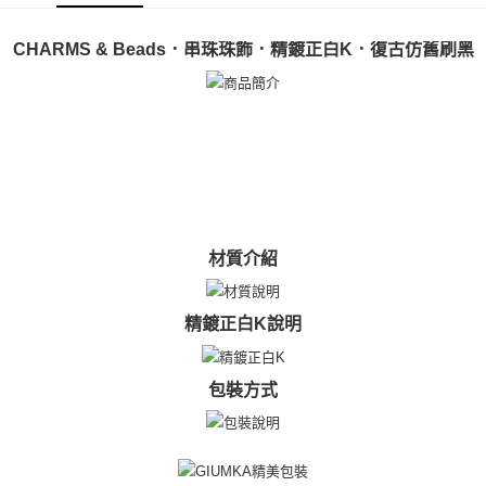
ATM付款
AFTEE先享後付是「在收到商品之後才付款」的支付方式。 讓您購物簡單
便利好安心！
貨到付款
１．簡單：不需註冊會員、不需綁卡、不需儲值。
CHARMS & Beads．串珠珠飾．精鍍正白K．復古仿舊刷黑
２．便利：只要手機號碼，簡訊認證，即可結帳。
３．安心：先確認商品／服務後，再付款。
運送方式
【「AFTEE先享後付」結帳流程】
全家取貨付款
１．於結帳方式選擇「AFTEE先享後付」後，將跳轉至「AFTEE先享後付」
免運費
結帳頁面，進行簡訊認證並確認金額後，即可完成結帳。
２．訂單成立數日內，您將收到繳費通知簡訊。
付款後全家取貨
３．收到繳費通知簡訊後14天內，點擊此簡訊中的連結，可透過四大超商／
ATM／網路銀行／等多元方式進行付款，方視為交易完成。
免運費
※ 請注意：結帳手續完成當下不需立刻繳費，但若您需要取消訂單，請聯絡
材質介紹
購買商品的店家。未經商家同意取消之訂單仍視為有效，需透過AFTEE先享
7-11取貨付款
後付繳納相關費用。
免運費
※ 交易是否成功請以「AFTEE先享後付 」之結帳頁面顯示為準，若有關於
是否繳費成功／繳費後需取消欲退款等相關疑問，請聯繫「AFTEE先享後付
精鍍正白K說明
客戶支援中心」
https://netprotections.freshdesk.com/support/home
付款後7-11取貨
免運費
【注意事項】
包裝方式
１．透過由恩沛科技股份有限公司提供之「AFTEE先享後付」服務完成之交
7-11取貨(快速到店)
易，需依本服務之必要範圍內提供個人資料，並將交易相關給付款項請求債
權轉讓予恩沛科技股份有限公司。
免運費
２．關於個人資料處理事宜，請瀏覽以下網址：
https://aftee.tw/terms/#terms3
黑貓宅急便-(離島請自行填寫住址)