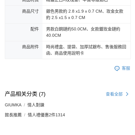
「AFTEE先享後付」(下稱本服務)乃由恩沛科技股份有限公司(下稱 AFTEE )
黑貓宅急便-(離島請自行填寫住址)
所提供，並由 AFTEE 向您收取款項。因使用本服務所須提供之個人資料(包
免运费
商品尺寸
銀色男款約 2.8 x1.9 x 0.7 CM、玫金女款
含但不限於訂購人姓名、電話，收件人姓名、電話、收件地址)，將交付予
約 2.5 x1.5 x 0.7 CM
AFTEE 於本服務必要服務範圍內運用。關於 AFTEE 對於個人資料之蒐集、
郵局掛號
處理、利用，詳參 AFTEE 官網之『個人資料蒐集、處理及利用告知聲明』
配件
男款白鋼鏈約50.0CM、女款鍍玫金鏈約
（
https://aftee.tw/privacypolicy/
）。
免运费
40.0CM
若款項超過繳費期限，將根據當次的金額加收年利率 16% 的逾期滯納金。
機車快遞(限大台北地區運費到付) 下單後請聯絡LINE官方帳號 @gi
未成年的使用者，請事先徵得法定代理人或監護人之同意方可使用
商品附件
時尚禮盒、提袋、加厚拭銀布、售後服務回
umka
AFTEE。
函、商品使用說明卡
免运费
若您對於個人資料之處理、利用有任何疑問，或欲行使相關法律權利，請聯
繫恩沛科技股份有限公司。若您不同意我們將上開所示之個人資料，連同必
黑貓到付(離島不適用)
客服
要之購買訂單資訊提供予 AFTEE ，或讓 AFTEE 蒐集處理利用您的個人資
免运费
料，請勿選用本服務。
海外宅配
查看运费
产品相关分类 (7)
查看全部
GIUMKA
情人對鍊
館長推薦
情人禮優惠2件1314