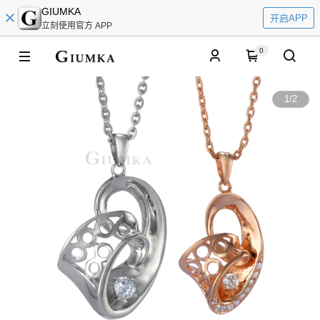
GIUMKA
开启APP
立刻使用官方 APP
0
1
/
2