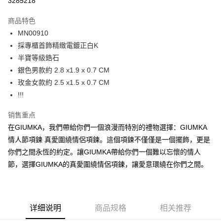
3285218
3期 0利率，每期
NT$262
21家银行
商品特色
6期 0利率，每期
NT$131
21家银行
合作金库商业银行
第一商业银行
MN00910
华南商业银行
彰化商业银行
12期 0利率，每期
NT$65
21家银行
合作金库商业银行
第一商业银行
採專櫃首飾精緻電鍍正白K
上海商业储蓄银行
台北富邦商业银行
华南商业银行
彰化商业银行
24期 0利率，每期
NT$32
20家银行
合作金库商业银行
第一商业银行
国泰世华商业银行
兆丰国际商业银行
半寶等級鋯石
上海商业储蓄银行
台北富邦商业银行
华南商业银行
彰化商业银行
台湾中小企业银行
台中商业银行
合作金库商业银行
第一商业银行
銀色男款約 2.8 x1.9 x 0.7 CM
超商取货付款
国泰世华商业银行
兆丰国际商业银行
上海商业储蓄银行
台北富邦商业银行
汇丰（台湾）商业银行
华泰商业银行
华南商业银行
彰化商业银行
台湾中小企业银行
台中商业银行
玫金女款約 2.5 x1.5 x 0.7 CM
国泰世华商业银行
兆丰国际商业银行
联邦商业银行
远东国际商业银行
LINE Pay
上海商业储蓄银行
台北富邦商业银行
汇丰（台湾）商业银行
华泰商业银行
!!!
台湾中小企业银行
台中商业银行
元大商业银行
永丰商业银行
兆丰国际商业银行
台湾中小企业银行
联邦商业银行
远东国际商业银行
汇丰（台湾）商业银行
华泰商业银行
Apple Pay
玉山商业银行
星展（台湾）商业银行
台中商业银行
汇丰（台湾）商业银行
元大商业银行
永丰商业银行
销售重点
联邦商业银行
远东国际商业银行
台新国际商业银行
中国信托商业银行
华泰商业银行
联邦商业银行
玉山商业银行
星展（台湾）商业银行
街口支付
在GIUMKA，我們帶給你們一個浪漫而特別的禮物選擇：GIUMKA
元大商业银行
永丰商业银行
台湾乐天信用卡公司
远东国际商业银行
元大商业银行
台新国际商业银行
中国信托商业银行
玉山商业银行
星展（台湾）商业银行
情人節項鍊 真愛圍繞情侶項鍊。這個項鍊不僅僅是一個擺飾，更是
永丰商业银行
玉山商业银行
台湾乐天信用卡公司
悠遊付
台新国际商业银行
中国信托商业银行
你們之間永恆的約定。讓GIUMKA帶給你們一個難以忘懷的情人
星展（台湾）商业银行
台新国际商业银行
台湾乐天信用卡公司
中国信托商业银行
台湾乐天信用卡公司
Google Pay
節，選擇GIUMKA的真愛圍繞情侶項鍊，讓愛意環繞在你們之間。
Plus PAY
AFTEE先享后付
详细说明
商品规格
相关推荐
相关说明