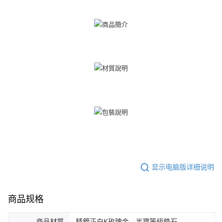
一、關於 AFTEE先享後付
ATM付款
1. 於付款方式選擇AFTEE先享後付，將跳出AFTEE先享後付手機驗證視
窗。
货到付款
2. 進行簡訊驗證之後，即可完成結帳手續。
3. 訂單確認後不需事先繳費，商品會配送至您的指定地址。
4. 下訂完成後，您的手機會收到一封繳費通知簡訊，APP會員則會收到
运送方式
AFTEE APP推播通知。
5. 收到商品當下無需繳費，確認無誤後，請再利用繳費通知簡訊或AFTEE
全家取貨付款
APP於四大便利商店‧ATM/網銀等方式進行付款。
免运费
請留意繳費期限為 14 天。唯有下載 AFTEE App 成為 AFTEE 會員者方能享
付款後全家取貨
有最長 45 天內付款之服務。
免运费
繳費期限，為商家向您請款的時間，再加上使用AFTEE可延長的天數所計算
出。使用AFTEE下訂可以延長您收到商品前的繳費天數，但無法保證一定能
7-11取貨付款
夠在期限內收到商品(例如:預購商品或預計到貨時間較長者)。因此無論收到
免运费
商品與否，仍需要請您在AFTEE規定的時間內完成繳費。
二、付款限制
付款後7-11取貨
显示电脑版详细说明
1. 初次使用 AFTEE 時，將依認證結果及本公司審查結果，核予每個人不同
免运费
之上限額度
2. 結帳金額須大於NT$30
7-11取貨(快速到店)
商品规格
3. 目前僅支援台灣會員
免运费
三、聲明條款
商品材質
精鍍正白K玫瑰金、半寶等級鋯石