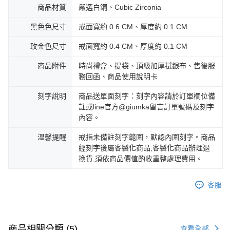
商品材質
嚴選白鋼、Cubic Zirconia
黑色色尺寸
戒面寬約 0.6 CM、厚度約 0.1 CM
玫金色尺寸
戒面寬約 0.4 CM、厚度約 0.1 CM
商品附件
時尚禮盒、提袋、頂級加厚拭銀布、售後服
務回函、商品使用說明卡
刻字說明
商品送單面刻字：刻字內容請於訂單欄位備
註或line官方@giumka留言訂單號碼及刻字
內容。
溫馨提醒
戒指未備註刻字範圍，默認內圍刻字。商品
經刻字後屬客製化商品,客製化商品辦理退
換貨,須依商品價值酌收重整處理費用。
客服
商品相關分類 (5)
查看全部