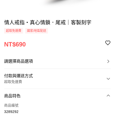
情人戒指・真心情鎖．尾戒｜客製刻字
超取免運費
國家/地區配送
NT$690
請選擇商品選項
付款與運送方式
超取免運費
付款方式
商品特色
信用卡一次付款
商品編號
信用卡分期付款
3289292