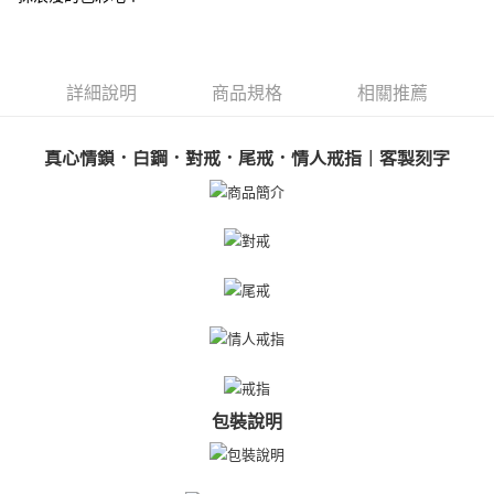
ATM付款
AFTEE先享後付是「在收到商品之後才付款」的支付方式。 讓您購物簡單
便利好安心！
貨到付款
１．簡單：不需註冊會員、不需綁卡、不需儲值。
２．便利：只要手機號碼，簡訊認證，即可結帳。
３．安心：先確認商品／服務後，再付款。
詳細說明
商品規格
相關推薦
運送方式
【「AFTEE先享後付」結帳流程】
全家取貨付款
１．於結帳方式選擇「AFTEE先享後付」後，將跳轉至「AFTEE先享後付」
真心情鎖．白鋼．對戒．尾戒．情人戒指｜客製刻字
免運費
結帳頁面，進行簡訊認證並確認金額後，即可完成結帳。
２．訂單成立數日內，您將收到繳費通知簡訊。
付款後全家取貨
３．收到繳費通知簡訊後14天內，點擊此簡訊中的連結，可透過四大超商／
ATM／網路銀行／等多元方式進行付款，方視為交易完成。
免運費
※ 請注意：結帳手續完成當下不需立刻繳費，但若您需要取消訂單，請聯絡
購買商品的店家。未經商家同意取消之訂單仍視為有效，需透過AFTEE先享
7-11取貨付款
後付繳納相關費用。
免運費
※ 交易是否成功請以「AFTEE先享後付 」之結帳頁面顯示為準，若有關於
是否繳費成功／繳費後需取消欲退款等相關疑問，請聯繫「AFTEE先享後付
客戶支援中心」
https://netprotections.freshdesk.com/support/home
付款後7-11取貨
免運費
【注意事項】
１．透過由恩沛科技股份有限公司提供之「AFTEE先享後付」服務完成之交
7-11取貨(快速到店)
包裝說明
易，需依本服務之必要範圍內提供個人資料，並將交易相關給付款項請求債
權轉讓予恩沛科技股份有限公司。
免運費
２．關於個人資料處理事宜，請瀏覽以下網址：
https://aftee.tw/terms/#terms3
黑貓宅急便-(離島請自行填寫住址)