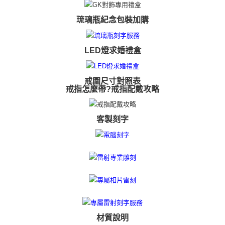
３．未成年的使用者請事先徵得法定代理人或監護人之同意方可使用
免運費
「AFTEE先享後付」，若未經同意申辦者引起之損失，本公司不負相關責
琉璃瓶紀念包裝加購
任。
郵局掛號
４．使用「AFTEE先享後付」時，將依據個別帳號之用戶狀況，依本公司即
時審查核予不同之上限額度；若仍有額度不足之情形，本公司將視審查結果
免運費
LED燈求婚禮盒
請求用戶進行身份認證。
５．嚴禁一人註冊多個帳號或使用他人資訊註冊。若發現惡意使用之情形，
機車快遞(限大台北地區運費到付) 下單後請聯絡LINE官方帳號 @gi
恩沛科技股份有限公司將有權停止該用戶之使用額度並採取法律行動。
umka
戒圍尺寸對照表
免運費
戒指怎麼帶?戒指配戴攻略
黑貓到付(離島不適用)
客製刻字
免運費
海外宅配
查看運費
材質說明