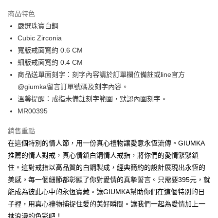
3 期 0 利率 每期
NT$230
21家銀行
商品特色
6 期 0 利率 每期
NT$115
21家銀行
合作金庫商業銀行
第一商業銀行
嚴選珠寶白鋼
華南商業銀行
彰化商業銀行
12 期 0 利率 每期
NT$57
21家銀行
合作金庫商業銀行
第一商業銀行
Cubic Zirconia
上海商業儲蓄銀行
台北富邦商業銀行
華南商業銀行
彰化商業銀行
24 期 0 利率 每期
NT$28
20家銀行
合作金庫商業銀行
第一商業銀行
國泰世華商業銀行
兆豐國際商業銀行
寬版戒面寬約 0.6 CM
上海商業儲蓄銀行
台北富邦商業銀行
華南商業銀行
彰化商業銀行
臺灣中小企業銀行
台中商業銀行
合作金庫商業銀行
第一商業銀行
細版戒面寬約 0.4 CM
超商取貨付款
國泰世華商業銀行
兆豐國際商業銀行
上海商業儲蓄銀行
台北富邦商業銀行
匯豐（台灣）商業銀行
華泰商業銀行
華南商業銀行
彰化商業銀行
臺灣中小企業銀行
台中商業銀行
商品送單面刻字：刻字內容請於訂單欄位備註或line官方
國泰世華商業銀行
兆豐國際商業銀行
聯邦商業銀行
遠東國際商業銀行
LINE Pay
上海商業儲蓄銀行
台北富邦商業銀行
匯豐（台灣）商業銀行
華泰商業銀行
@giumka留言訂單號碼及刻字內容。
臺灣中小企業銀行
台中商業銀行
元大商業銀行
永豐商業銀行
兆豐國際商業銀行
臺灣中小企業銀行
聯邦商業銀行
遠東國際商業銀行
匯豐（台灣）商業銀行
華泰商業銀行
溫馨提醒：戒指未備註刻字範圍，默認內圍刻字。
Apple Pay
玉山商業銀行
星展（台灣）商業銀行
台中商業銀行
匯豐（台灣）商業銀行
元大商業銀行
永豐商業銀行
聯邦商業銀行
遠東國際商業銀行
MR00395
台新國際商業銀行
中國信託商業銀行
華泰商業銀行
聯邦商業銀行
玉山商業銀行
星展（台灣）商業銀行
街口支付
元大商業銀行
永豐商業銀行
台灣樂天信用卡公司
遠東國際商業銀行
元大商業銀行
台新國際商業銀行
中國信託商業銀行
玉山商業銀行
星展（台灣）商業銀行
銷售重點
永豐商業銀行
玉山商業銀行
台灣樂天信用卡公司
悠遊付
台新國際商業銀行
中國信託商業銀行
在這個特別的情人節，用一份真心禮物讓愛意永恆流傳。GIUMKA
星展（台灣）商業銀行
台新國際商業銀行
台灣樂天信用卡公司
中國信託商業銀行
台灣樂天信用卡公司
Google Pay
推薦的情人對戒，真心情鎖白鋼情人戒指，將你們的愛情緊緊鎖
住。這對戒指以高品質的白鋼製成，經典簡約的設計展現出永恆的
全盈+PAY
美感。每一個細節都彰顯了你對愛情的真摯誓言。只需要395元，就
AFTEE先享後付
能成為彼此心中的永恆寶藏。讓GIUMKA幫助你們在這個特別的日
相關說明
子裡，用真心禮物捕捉住愛的美好瞬間。讓我們一起為愛情加上一
【關於「AFTEE先享後付」】
抹浪漫的色彩吧！