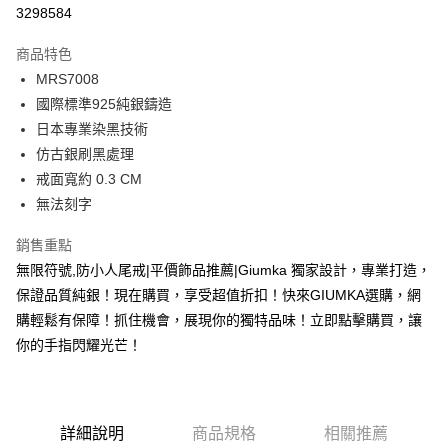
信用卡分期付款
3298584
3 期 0 利率 每期
NT$426
21家銀行
商品特色
6 期 0 利率 每期
NT$213
21家銀行
合作金庫商業銀行
第一商業銀行
MRS7008
華南商業銀行
彰化商業銀行
12 期 0 利率 每期
NT$106
21家銀行
合作金庫商業銀行
第一商業銀行
國際標準925純銀鑄造
上海商業儲蓄銀行
台北富邦商業銀行
華南商業銀行
彰化商業銀行
24 期 0 利率 每期
NT$53
20家銀行
合作金庫商業銀行
第一商業銀行
國泰世華商業銀行
兆豐國際商業銀行
日本專業染黑技術
上海商業儲蓄銀行
台北富邦商業銀行
華南商業銀行
彰化商業銀行
臺灣中小企業銀行
台中商業銀行
合作金庫商業銀行
第一商業銀行
仿古銀刷黑處理
超商取貨付款
國泰世華商業銀行
兆豐國際商業銀行
上海商業儲蓄銀行
台北富邦商業銀行
匯豐（台灣）商業銀行
華泰商業銀行
華南商業銀行
彰化商業銀行
臺灣中小企業銀行
台中商業銀行
戒面寬約 0.3 CM
國泰世華商業銀行
兆豐國際商業銀行
聯邦商業銀行
遠東國際商業銀行
LINE Pay
上海商業儲蓄銀行
台北富邦商業銀行
匯豐（台灣）商業銀行
華泰商業銀行
無法刻字
臺灣中小企業銀行
台中商業銀行
元大商業銀行
永豐商業銀行
兆豐國際商業銀行
臺灣中小企業銀行
聯邦商業銀行
遠東國際商業銀行
匯豐（台灣）商業銀行
華泰商業銀行
Apple Pay
玉山商業銀行
星展（台灣）商業銀行
台中商業銀行
匯豐（台灣）商業銀行
元大商業銀行
永豐商業銀行
銷售重點
聯邦商業銀行
遠東國際商業銀行
台新國際商業銀行
中國信託商業銀行
華泰商業銀行
聯邦商業銀行
玉山商業銀行
星展（台灣）商業銀行
街口支付
無限符號,防小人尾戒|平價飾品推薦|Giumka 獨家設計，專業打造，
元大商業銀行
永豐商業銀行
台灣樂天信用卡公司
遠東國際商業銀行
元大商業銀行
台新國際商業銀行
中國信託商業銀行
玉山商業銀行
星展（台灣）商業銀行
保證品質純銀！現在購買，享受超值折扣！快來GIUMKA選購，網
永豐商業銀行
玉山商業銀行
台灣樂天信用卡公司
悠遊付
台新國際商業銀行
中國信託商業銀行
購輕鬆有保障！抓住機會，展現你的獨特品味！立即點擊購買，讓
星展（台灣）商業銀行
台新國際商業銀行
台灣樂天信用卡公司
中國信託商業銀行
台灣樂天信用卡公司
Google Pay
你的手指閃耀光芒！
全盈+PAY
AFTEE先享後付
詳細說明
商品規格
相關推薦
相關說明