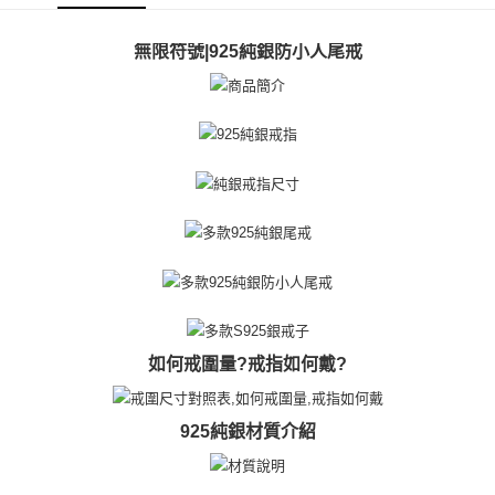
【關於「AFTEE先享後付」】
ATM付款
AFTEE先享後付是「在收到商品之後才付款」的支付方式。 讓您購物簡單
無限符號|925純銀防小人尾戒
便利好安心！
貨到付款
１．簡單：不需註冊會員、不需綁卡、不需儲值。
２．便利：只要手機號碼，簡訊認證，即可結帳。
３．安心：先確認商品／服務後，再付款。
運送方式
【「AFTEE先享後付」結帳流程】
全家取貨付款
１．於結帳方式選擇「AFTEE先享後付」後，將跳轉至「AFTEE先享後付」
免運費
結帳頁面，進行簡訊認證並確認金額後，即可完成結帳。
２．訂單成立數日內，您將收到繳費通知簡訊。
付款後全家取貨
３．收到繳費通知簡訊後14天內，點擊此簡訊中的連結，可透過四大超商／
ATM／網路銀行／等多元方式進行付款，方視為交易完成。
免運費
※ 請注意：結帳手續完成當下不需立刻繳費，但若您需要取消訂單，請聯絡
購買商品的店家。未經商家同意取消之訂單仍視為有效，需透過AFTEE先享
7-11取貨付款
後付繳納相關費用。
免運費
※ 交易是否成功請以「AFTEE先享後付 」之結帳頁面顯示為準，若有關於
是否繳費成功／繳費後需取消欲退款等相關疑問，請聯繫「AFTEE先享後付
如何戒圍量?戒指如何戴?
客戶支援中心」
https://netprotections.freshdesk.com/support/home
付款後7-11取貨
免運費
【注意事項】
925純銀材質介紹
１．透過由恩沛科技股份有限公司提供之「AFTEE先享後付」服務完成之交
7-11取貨(快速到店)
易，需依本服務之必要範圍內提供個人資料，並將交易相關給付款項請求債
權轉讓予恩沛科技股份有限公司。
免運費
２．關於個人資料處理事宜，請瀏覽以下網址：