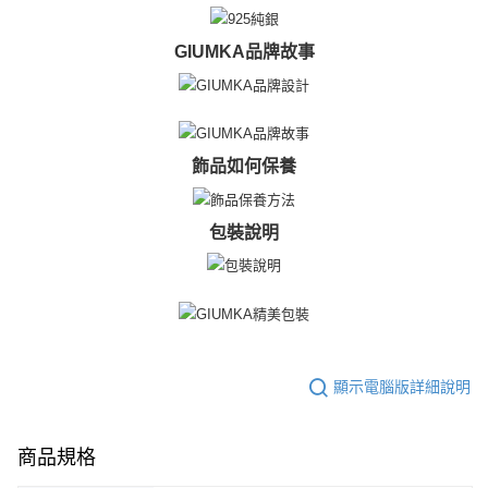
https://aftee.tw/terms/#terms3
黑貓宅急便-(離島請自行填寫住址)
３．未成年的使用者請事先徵得法定代理人或監護人之同意方可使用
GIUMKA品牌故事
免運費
「AFTEE先享後付」，若未經同意申辦者引起之損失，本公司不負相關責
任。
郵局掛號
４．使用「AFTEE先享後付」時，將依據個別帳號之用戶狀況，依本公司即
時審查核予不同之上限額度；若仍有額度不足之情形，本公司將視審查結果
免運費
請求用戶進行身份認證。
５．嚴禁一人註冊多個帳號或使用他人資訊註冊。若發現惡意使用之情形，
機車快遞(限大台北地區運費到付) 下單後請聯絡LINE官方帳號 @gi
飾品如何保養
恩沛科技股份有限公司將有權停止該用戶之使用額度並採取法律行動。
umka
免運費
包裝說明
黑貓到付(離島不適用)
免運費
海外宅配
查看運費
顯示電腦版詳細說明
商品規格