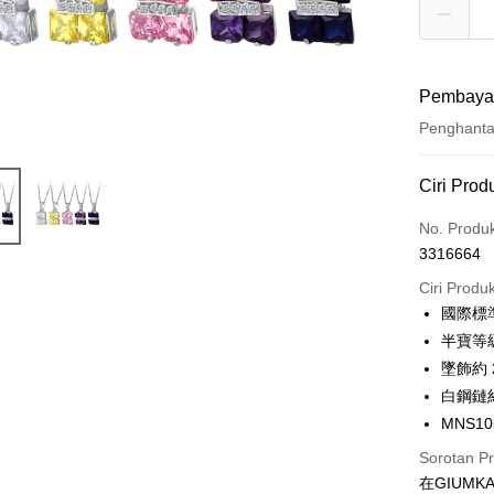
Pembaya
Penghant
Kaedah 
Ciri Prod
Kad Kredi
No. Produ
3316664
Ansuran K
Ciri Produ
3 ansu
國際標
6 ansu
Taiw
半寶等
Hua 
ansura
墜飾約 2.
Ban
12 ans
Taiwan 
白鋼鏈約
The 
Hua Na
24 ans
MNS10
Taiw
Comm
The Sh
Hua 
ansura
Ban
Sorotan P
Saving
Ban
Bank
在GIUM
Taiwan 
Bank Ca
Pengambil
The 