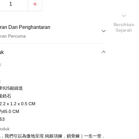
Bersihkan
ran Dan Penghantaran
Sejarah
aran Percuma
Pembayaran
uk
t (Bayaran Penuh)
k
ad Kredit
k
ran pada kadar faedah 0,
NT$426
setiap ansuran
準925銀鑄造
21 Bank
ran pada kadar faedah 0,
NT$213
setiap
an Cooperative Bank
Bank Komersial Pertama
級鋯石
Nan Commercial
Chang Hwa Commercial
n
21 Bank
2 x 1.2 x 0.5 CM
k
Bank
uran pada kadar faedah 0,
NT$106
setiap ansuran
Cooperative Bank
Bank Komersial Pertama
45.0 CM
Shanghai
Bank Komersial Taipei
n Commercial Bank
Chang Hwa Commercial Bank
21 Bank
uran pada kadar faedah 0,
NT$53
setiap
53
an Cooperative Bank
Bank Komersial Pertama
ercial & Savings
Fubon
anghai Commercial &
Bank Komersial Taipei Fubon
Nan Commercial
Chang Hwa Commercial
n
k
20 Bank
roduk
s Bank
k
Bank
 Cathay United
Mega International
KA，我們引以為傲地呈現 純銀項鍊．鎖骨鍊｜一生一世．
Cooperative Bank
Bank Komersial Pertama
thay United
Mega International Commercial
an di Kedai Serbaneka
Shanghai
Bank Komersial Taipei