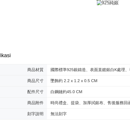
全家取貨
AFTEE.
Penghanta
5. Tiada b
pembayara
付款後全
dalam tal
aplikasi A
Penghanta
Sila ambil
7-11取貨
bagaimanap
Penghanta
dan mendaf
pembayara
ikasi
付款後7-1
Tempoh pe
Penghanta
ditambah d
商品材質
國際標準925銀鑄造、表面直鍍銀白K處理
Anda bole
7-11取貨
menerima 
商品尺寸
墜飾約 2.2 x 1.2 x 0.5 CM
Penghanta
boleh men
produk pr
配件尺寸
白鋼鏈約45.0 CM
lebih lama
黑貓宅急便
pembayara
Penghanta
商品附件
時尚禮盒、提袋、加厚拭銀布、售後服務回
pesanan.
郵局掛號
Kedua, Se
刻字說明
無法刻字
1. Jumlah 
Penghanta
NT$10,000.
berdasarka