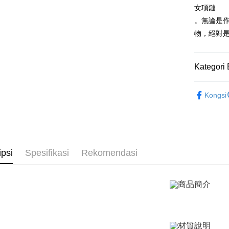
Hua Na
女項鏈
Comm
Taiw
LINE Pay
The Sh
Taiwan 
。無論是
Ban
Saving
HSBC Ba
Bank
HSBC
物，絕對
Apple Pay
Mega In
Union B
Limi
Bank
Yuanta
Taiw
Unio
JKOPAY
Taichu
Bank K
Kategori 
Hwatai
Bank An
Easy Walle
HSBC
Yuan
Far Eas
Syarika
Limi
925銀飾
Bank
Bank S
Google Pa
Taiwan
Kongsi
Unio
Bank
DBS Ba
GIUMKA
Tais
Plus PAY
Bank C
Yuan
Syari
館長推薦
Bank
Raku
AFTEE
項鍊
9
Bank
Deskripsi
Tais
ipsi
Spesifikasi
Rekomendasi
Pertama, 
項鍊
女
Pemindah
Syari
Kemudian
館長推薦
1. Dengan
Raku
Tunai sem
pengesaha
2. Anda b
3. Tiada b
dihantar k
Pilihan 
4. Setela
manakala a