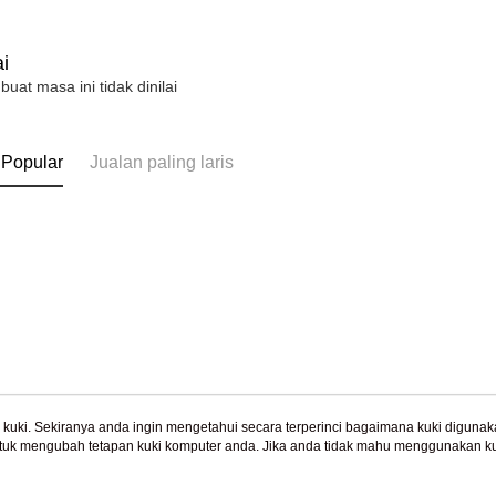
機車快遞(
2. Amaun p
umka
3. Pada ma
Penghanta
i
Ketiga, Sy
 buat masa ini tidak dinilai
Perkhidma
黑貓到付(
NP Taiwan
Penghanta
akan meng
pembeli, n
 Popular
Jualan paling laris
海外宅配
untuk peng
Pengumpul
(https://aft
Jumlah yan
kelulusan 
pembayara
20% setah
mendapatk
untuk men
Sila hubun
mempunyai
uki. Sekiranya anda ingin mengetahui secara terperinci bagaimana kuki digunak
penggunaan
tuk mengubah tetapan kuki komputer anda. Jika anda tidak mahu menggunakan ku
Tentang Kami
Khidmat Pelangga
peribadi y
ngan mengenai kuki.
Dasar Privasi
Laman web ini ada menggunakan kuki. Sekiran
digunakan 
Cerita Kami
Panduan Beli-Belah
ci bagaimana kuki digunakan di laman web ini, dan bagaimana untuk mengubah te