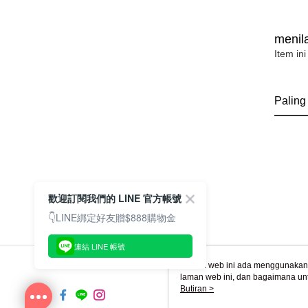
menila
Item ini
Paling
歡迎訂閱我們的 LINE 官方帳號
👇LINE綁定好友贈$888購物金
連結 LINE 帳號
Laman web ini ada menggunakan k
laman web ini, dan bagaimana un
komputer anda, sila rujuk penera
Butiran >
ingin mengetahui secara terperin