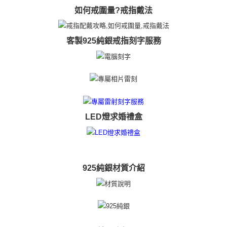
https://aftee.tw/terms/#terms3
如何戒圍量?戒指戴法
黑貓宅急便-(離島請自行填寫住址)
３．未成年的使用者請事先徵得法定代理人或監護人之同意方可使用
免運費
「AFTEE先享後付」，若未經同意申辦者引起之損失，本公司不負相關責
任。
客製925純銀戒指刻字服務
郵局掛號
４．使用「AFTEE先享後付」時，將依據個別帳號之用戶狀況，依本公司即
時審查核予不同之上限額度；若仍有額度不足之情形，本公司將視審查結果
免運費
請求用戶進行身份認證。
５．嚴禁一人註冊多個帳號或使用他人資訊註冊。若發現惡意使用之情形，
機車快遞(限大台北地區運費到付) 下單後請聯絡LINE官方帳號 @gi
恩沛科技股份有限公司將有權停止該用戶之使用額度並採取法律行動。
umka
免運費
LED燈求婚禮盒
黑貓到付(離島不適用)
免運費
海外宅配
查看運費
925純銀材質介紹