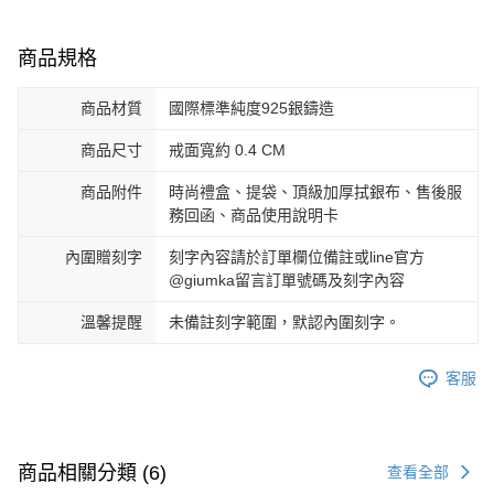
商品規格
商品材質
國際標準純度925銀鑄造
商品尺寸
戒面寬約 0.4 CM
商品附件
時尚禮盒、提袋、頂級加厚拭銀布、售後服
務回函、商品使用說明卡
內圍贈刻字
刻字內容請於訂單欄位備註或line官方
@giumka留言訂單號碼及刻字內容
溫馨提醒
未備註刻字範圍，默認內圍刻字。
客服
商品相關分類 (6)
查看全部