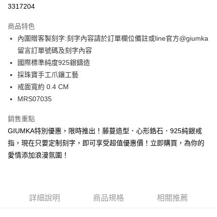
信用卡分期付款
3317204
3 期 0 利率 每期
NT$426
21家銀行
商品特色
6 期 0 利率 每期
NT$213
21家銀行
合作金庫商業銀行
第一商業銀行
內圍贈客製刻字:刻字內容請於訂單欄位備註或line官方@giumka
華南商業銀行
彰化商業銀行
12 期 0 利率 每期
NT$106
21家銀行
合作金庫商業銀行
第一商業銀行
留言訂單號碼及刻字內容
上海商業儲蓄銀行
台北富邦商業銀行
華南商業銀行
彰化商業銀行
24 期 0 利率 每期
NT$53
20家銀行
合作金庫商業銀行
第一商業銀行
國泰世華商業銀行
兆豐國際商業銀行
國際標準純度925銀鑄造
上海商業儲蓄銀行
台北富邦商業銀行
華南商業銀行
彰化商業銀行
臺灣中小企業銀行
台中商業銀行
合作金庫商業銀行
第一商業銀行
採珠寶手工爪鑲工藝
超商取貨付款
國泰世華商業銀行
兆豐國際商業銀行
上海商業儲蓄銀行
台北富邦商業銀行
匯豐（台灣）商業銀行
華泰商業銀行
華南商業銀行
彰化商業銀行
臺灣中小企業銀行
台中商業銀行
戒面寬約 0.4 CM
國泰世華商業銀行
兆豐國際商業銀行
聯邦商業銀行
遠東國際商業銀行
LINE Pay
上海商業儲蓄銀行
台北富邦商業銀行
匯豐（台灣）商業銀行
華泰商業銀行
MRS07035
臺灣中小企業銀行
台中商業銀行
元大商業銀行
永豐商業銀行
兆豐國際商業銀行
臺灣中小企業銀行
聯邦商業銀行
遠東國際商業銀行
匯豐（台灣）商業銀行
華泰商業銀行
Apple Pay
玉山商業銀行
星展（台灣）商業銀行
台中商業銀行
匯豐（台灣）商業銀行
元大商業銀行
永豐商業銀行
銷售重點
聯邦商業銀行
遠東國際商業銀行
台新國際商業銀行
中國信託商業銀行
華泰商業銀行
聯邦商業銀行
玉山商業銀行
星展（台灣）商業銀行
街口支付
GIUMKA特別優惠，限時推出！藤蔓造型．心形鋯石．925純銀戒
元大商業銀行
永豐商業銀行
台灣樂天信用卡公司
遠東國際商業銀行
元大商業銀行
台新國際商業銀行
中國信託商業銀行
玉山商業銀行
星展（台灣）商業銀行
指，現在只要定制刻字，即可享受超值優惠價！立即購買，為你的
永豐商業銀行
玉山商業銀行
台灣樂天信用卡公司
悠遊付
台新國際商業銀行
中國信託商業銀行
愛情添加浪漫氛圍！
星展（台灣）商業銀行
台新國際商業銀行
台灣樂天信用卡公司
中國信託商業銀行
台灣樂天信用卡公司
Google Pay
全盈+PAY
詳細說明
商品規格
相關推薦
AFTEE先享後付
相關說明