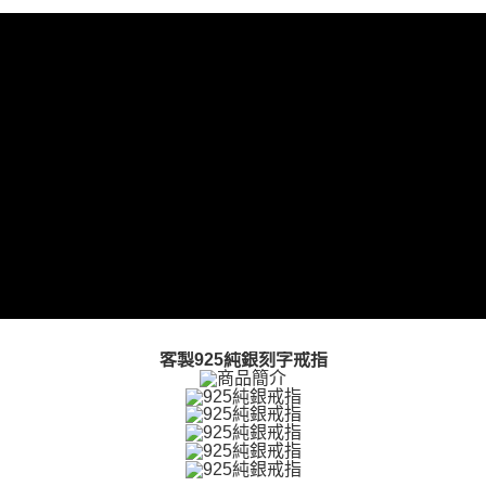
【關於「AFTEE先享後付」】
ATM付款
AFTEE先享後付是「在收到商品之後才付款」的支付方式。 讓您購物簡單
便利好安心！
貨到付款
１．簡單：不需註冊會員、不需綁卡、不需儲值。
２．便利：只要手機號碼，簡訊認證，即可結帳。
３．安心：先確認商品／服務後，再付款。
運送方式
【「AFTEE先享後付」結帳流程】
全家取貨付款
１．於結帳方式選擇「AFTEE先享後付」後，將跳轉至「AFTEE先享後付」
免運費
結帳頁面，進行簡訊認證並確認金額後，即可完成結帳。
２．訂單成立數日內，您將收到繳費通知簡訊。
付款後全家取貨
３．收到繳費通知簡訊後14天內，點擊此簡訊中的連結，可透過四大超商／
ATM／網路銀行／等多元方式進行付款，方視為交易完成。
免運費
※ 請注意：結帳手續完成當下不需立刻繳費，但若您需要取消訂單，請聯絡
購買商品的店家。未經商家同意取消之訂單仍視為有效，需透過AFTEE先享
7-11取貨付款
後付繳納相關費用。
免運費
※ 交易是否成功請以「AFTEE先享後付 」之結帳頁面顯示為準，若有關於
是否繳費成功／繳費後需取消欲退款等相關疑問，請聯繫「AFTEE先享後付
客製925純銀刻字戒指
客戶支援中心」
https://netprotections.freshdesk.com/support/home
付款後7-11取貨
免運費
【注意事項】
１．透過由恩沛科技股份有限公司提供之「AFTEE先享後付」服務完成之交
7-11取貨(快速到店)
易，需依本服務之必要範圍內提供個人資料，並將交易相關給付款項請求債
權轉讓予恩沛科技股份有限公司。
免運費
２．關於個人資料處理事宜，請瀏覽以下網址：