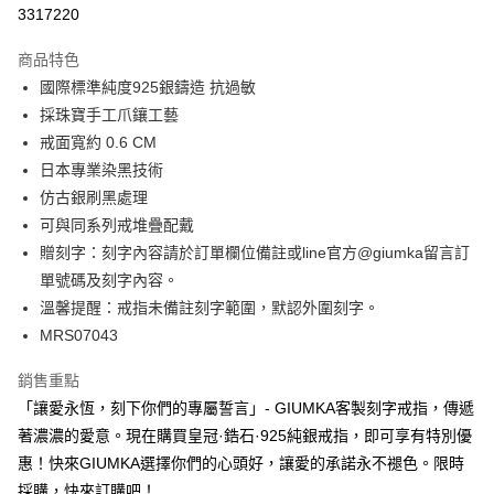
信用卡分期付款
3317220
3 期 0 利率 每期
NT$426
21家銀行
商品特色
6 期 0 利率 每期
NT$213
21家銀行
合作金庫商業銀行
第一商業銀行
國際標準純度925銀鑄造 抗過敏
華南商業銀行
彰化商業銀行
12 期 0 利率 每期
NT$106
21家銀行
合作金庫商業銀行
第一商業銀行
採珠寶手工爪鑲工藝
上海商業儲蓄銀行
台北富邦商業銀行
華南商業銀行
彰化商業銀行
24 期 0 利率 每期
NT$53
20家銀行
合作金庫商業銀行
第一商業銀行
國泰世華商業銀行
兆豐國際商業銀行
戒面寬約 0.6 CM
上海商業儲蓄銀行
台北富邦商業銀行
華南商業銀行
彰化商業銀行
臺灣中小企業銀行
台中商業銀行
合作金庫商業銀行
第一商業銀行
日本專業染黑技術
超商取貨付款
國泰世華商業銀行
兆豐國際商業銀行
上海商業儲蓄銀行
台北富邦商業銀行
匯豐（台灣）商業銀行
華泰商業銀行
華南商業銀行
彰化商業銀行
臺灣中小企業銀行
台中商業銀行
仿古銀刷黑處理
國泰世華商業銀行
兆豐國際商業銀行
聯邦商業銀行
遠東國際商業銀行
LINE Pay
上海商業儲蓄銀行
台北富邦商業銀行
匯豐（台灣）商業銀行
華泰商業銀行
可與同系列戒堆疊配戴
臺灣中小企業銀行
台中商業銀行
元大商業銀行
永豐商業銀行
兆豐國際商業銀行
臺灣中小企業銀行
聯邦商業銀行
遠東國際商業銀行
匯豐（台灣）商業銀行
華泰商業銀行
贈刻字：刻字內容請於訂單欄位備註或line官方@giumka留言訂
Apple Pay
玉山商業銀行
星展（台灣）商業銀行
台中商業銀行
匯豐（台灣）商業銀行
元大商業銀行
永豐商業銀行
聯邦商業銀行
遠東國際商業銀行
單號碼及刻字內容。
台新國際商業銀行
中國信託商業銀行
華泰商業銀行
聯邦商業銀行
玉山商業銀行
星展（台灣）商業銀行
街口支付
元大商業銀行
永豐商業銀行
台灣樂天信用卡公司
遠東國際商業銀行
元大商業銀行
溫馨提醒：戒指未備註刻字範圍，默認外圍刻字。
台新國際商業銀行
中國信託商業銀行
玉山商業銀行
星展（台灣）商業銀行
永豐商業銀行
玉山商業銀行
MRS07043
台灣樂天信用卡公司
悠遊付
台新國際商業銀行
中國信託商業銀行
星展（台灣）商業銀行
台新國際商業銀行
台灣樂天信用卡公司
中國信託商業銀行
台灣樂天信用卡公司
Google Pay
銷售重點
「讓愛永恆，刻下你們的專屬誓言」- GIUMKA客製刻字戒指，傳遞
全盈+PAY
著濃濃的愛意。現在購買皇冠·鋯石·925純銀戒指，即可享有特別優
AFTEE先享後付
惠！快來GIUMKA選擇你們的心頭好，讓愛的承諾永不褪色。限時
相關說明
採購，快來訂購吧！