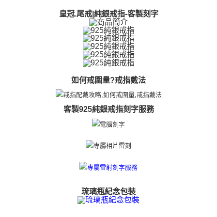
https://aftee.tw/terms/#terms3
黑貓宅急便-(離島請自行填寫住址)
皇冠.尾戒|純銀戒指-客製刻字
３．未成年的使用者請事先徵得法定代理人或監護人之同意方可使用
免運費
「AFTEE先享後付」，若未經同意申辦者引起之損失，本公司不負相關責
任。
郵局掛號
４．使用「AFTEE先享後付」時，將依據個別帳號之用戶狀況，依本公司即
時審查核予不同之上限額度；若仍有額度不足之情形，本公司將視審查結果
免運費
請求用戶進行身份認證。
５．嚴禁一人註冊多個帳號或使用他人資訊註冊。若發現惡意使用之情形，
機車快遞(限大台北地區運費到付) 下單後請聯絡LINE官方帳號 @gi
恩沛科技股份有限公司將有權停止該用戶之使用額度並採取法律行動。
如何戒圍量?戒指戴法
umka
免運費
客製925純銀戒指刻字服務
黑貓到付(離島不適用)
免運費
海外宅配
查看運費
琉璃瓶紀念包裝