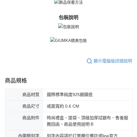
包裝說明
顯示電腦版詳細說明
商品規格
商品材質
國際標準純度925銀鑄造
商品尺寸
戒面寬約 0.6 CM
商品附件
時尚禮盒、提袋、頂級加厚拭銀布、售後服
務回函、商品使用說明卡
內圍贈刻字
刻字內容請於訂單欄位備註或line官方