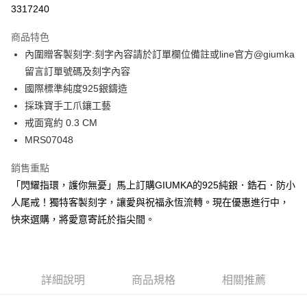
信用卡分期付款
3317240
3 期 0 利率 每期
NT$426
21家銀行
商品特色
6 期 0 利率 每期
NT$213
21家銀行
合作金庫商業銀行
第一商業銀行
內圍贈客製刻字:刻字內容請於訂單欄位備註或line官方@giumka
華南商業銀行
彰化商業銀行
12 期 0 利率 每期
NT$106
21家銀行
合作金庫商業銀行
第一商業銀行
留言訂單號碼及刻字內容
上海商業儲蓄銀行
台北富邦商業銀行
華南商業銀行
彰化商業銀行
24 期 0 利率 每期
NT$53
20家銀行
合作金庫商業銀行
第一商業銀行
國泰世華商業銀行
兆豐國際商業銀行
國際標準純度925銀鑄造
上海商業儲蓄銀行
台北富邦商業銀行
華南商業銀行
彰化商業銀行
臺灣中小企業銀行
台中商業銀行
合作金庫商業銀行
第一商業銀行
採珠寶手工爪鑲工藝
超商取貨付款
國泰世華商業銀行
兆豐國際商業銀行
上海商業儲蓄銀行
台北富邦商業銀行
匯豐（台灣）商業銀行
華泰商業銀行
華南商業銀行
彰化商業銀行
臺灣中小企業銀行
台中商業銀行
戒面寬約 0.3 CM
國泰世華商業銀行
兆豐國際商業銀行
聯邦商業銀行
遠東國際商業銀行
LINE Pay
上海商業儲蓄銀行
台北富邦商業銀行
匯豐（台灣）商業銀行
華泰商業銀行
MRS07048
臺灣中小企業銀行
台中商業銀行
元大商業銀行
永豐商業銀行
兆豐國際商業銀行
臺灣中小企業銀行
聯邦商業銀行
遠東國際商業銀行
匯豐（台灣）商業銀行
華泰商業銀行
Apple Pay
玉山商業銀行
星展（台灣）商業銀行
台中商業銀行
匯豐（台灣）商業銀行
元大商業銀行
永豐商業銀行
銷售重點
聯邦商業銀行
遠東國際商業銀行
台新國際商業銀行
中國信託商業銀行
華泰商業銀行
聯邦商業銀行
玉山商業銀行
星展（台灣）商業銀行
街口支付
「閃耀指環，護你無憂」馬上訂購GIUMKA的925純銀．鋯石．防小
元大商業銀行
永豐商業銀行
台灣樂天信用卡公司
遠東國際商業銀行
元大商業銀行
台新國際商業銀行
中國信託商業銀行
玉山商業銀行
星展（台灣）商業銀行
人尾戒！獨特客製刻字，讓愛與祝福永恆流轉。現在優惠進行中，
永豐商業銀行
玉山商業銀行
台灣樂天信用卡公司
悠遊付
台新國際商業銀行
中國信託商業銀行
快來選購，將愛意寄託於指尖間。
星展（台灣）商業銀行
台新國際商業銀行
台灣樂天信用卡公司
中國信託商業銀行
台灣樂天信用卡公司
Google Pay
全盈+PAY
詳細說明
商品規格
相關推薦
AFTEE先享後付
相關說明