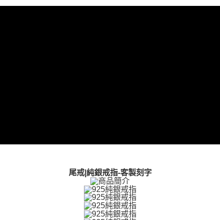
【關於「AFTEE先享後付」】
ATM付款
AFTEE先享後付是「在收到商品之後才付款」的支付方式。 讓您購物簡單
便利好安心！
貨到付款
１．簡單：不需註冊會員、不需綁卡、不需儲值。
２．便利：只要手機號碼，簡訊認證，即可結帳。
３．安心：先確認商品／服務後，再付款。
運送方式
【「AFTEE先享後付」結帳流程】
全家取貨付款
１．於結帳方式選擇「AFTEE先享後付」後，將跳轉至「AFTEE先享後付」
免運費
結帳頁面，進行簡訊認證並確認金額後，即可完成結帳。
２．訂單成立數日內，您將收到繳費通知簡訊。
付款後全家取貨
３．收到繳費通知簡訊後14天內，點擊此簡訊中的連結，可透過四大超商／
ATM／網路銀行／等多元方式進行付款，方視為交易完成。
免運費
※ 請注意：結帳手續完成當下不需立刻繳費，但若您需要取消訂單，請聯絡
購買商品的店家。未經商家同意取消之訂單仍視為有效，需透過AFTEE先享
7-11取貨付款
後付繳納相關費用。
免運費
※ 交易是否成功請以「AFTEE先享後付 」之結帳頁面顯示為準，若有關於
是否繳費成功／繳費後需取消欲退款等相關疑問，請聯繫「AFTEE先享後付
客戶支援中心」
https://netprotections.freshdesk.com/support/home
付款後7-11取貨
尾戒|純銀戒指-客製刻字
免運費
【注意事項】
１．透過由恩沛科技股份有限公司提供之「AFTEE先享後付」服務完成之交
7-11取貨(快速到店)
易，需依本服務之必要範圍內提供個人資料，並將交易相關給付款項請求債
權轉讓予恩沛科技股份有限公司。
免運費
２．關於個人資料處理事宜，請瀏覽以下網址：