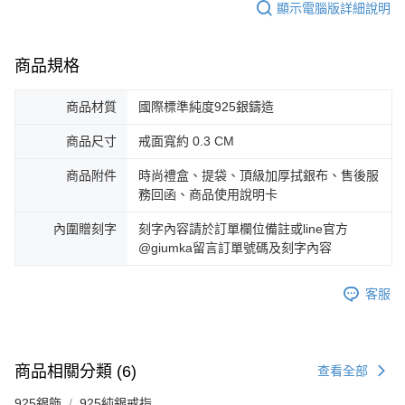
顯示電腦版詳細說明
商品規格
商品材質
國際標準純度925銀鑄造
商品尺寸
戒面寬約 0.3 CM
商品附件
時尚禮盒、提袋、頂級加厚拭銀布、售後服
務回函、商品使用說明卡
內圍贈刻字
刻字內容請於訂單欄位備註或line官方
@giumka留言訂單號碼及刻字內容
客服
商品相關分類 (6)
查看全部
925銀飾
925純銀戒指