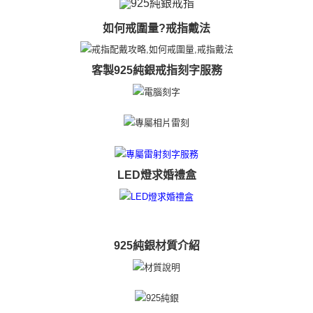
https://aftee.tw/terms/#terms3
黑貓宅急便-(離島請自行填寫住址)
３．未成年的使用者請事先徵得法定代理人或監護人之同意方可使用
如何戒圍量?戒指戴法
免運費
「AFTEE先享後付」，若未經同意申辦者引起之損失，本公司不負相關責
任。
郵局掛號
４．使用「AFTEE先享後付」時，將依據個別帳號之用戶狀況，依本公司即
客製925純銀戒指刻字服務
時審查核予不同之上限額度；若仍有額度不足之情形，本公司將視審查結果
免運費
請求用戶進行身份認證。
５．嚴禁一人註冊多個帳號或使用他人資訊註冊。若發現惡意使用之情形，
機車快遞(限大台北地區運費到付) 下單後請聯絡LINE官方帳號 @gi
恩沛科技股份有限公司將有權停止該用戶之使用額度並採取法律行動。
umka
免運費
黑貓到付(離島不適用)
LED燈求婚禮盒
免運費
海外宅配
查看運費
925純銀材質介紹