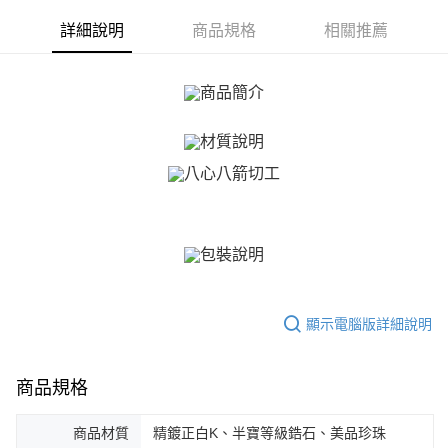
【關於「AFTEE先享後付」】
ATM付款
AFTEE先享後付是「在收到商品之後才付款」的支付方式。 讓您購物簡單
詳細說明
商品規格
相關推薦
便利好安心！
貨到付款
１．簡單：不需註冊會員、不需綁卡、不需儲值。
２．便利：只要手機號碼，簡訊認證，即可結帳。
３．安心：先確認商品／服務後，再付款。
運送方式
【「AFTEE先享後付」結帳流程】
全家取貨付款
１．於結帳方式選擇「AFTEE先享後付」後，將跳轉至「AFTEE先享後付」
免運費
結帳頁面，進行簡訊認證並確認金額後，即可完成結帳。
２．訂單成立數日內，您將收到繳費通知簡訊。
付款後全家取貨
３．收到繳費通知簡訊後14天內，點擊此簡訊中的連結，可透過四大超商／
ATM／網路銀行／等多元方式進行付款，方視為交易完成。
免運費
※ 請注意：結帳手續完成當下不需立刻繳費，但若您需要取消訂單，請聯絡
購買商品的店家。未經商家同意取消之訂單仍視為有效，需透過AFTEE先享
7-11取貨付款
後付繳納相關費用。
免運費
※ 交易是否成功請以「AFTEE先享後付 」之結帳頁面顯示為準，若有關於
是否繳費成功／繳費後需取消欲退款等相關疑問，請聯繫「AFTEE先享後付
顯示電腦版詳細說明
客戶支援中心」
https://netprotections.freshdesk.com/support/home
付款後7-11取貨
免運費
【注意事項】
商品規格
１．透過由恩沛科技股份有限公司提供之「AFTEE先享後付」服務完成之交
7-11取貨(快速到店)
易，需依本服務之必要範圍內提供個人資料，並將交易相關給付款項請求債
權轉讓予恩沛科技股份有限公司。
免運費
商品材質
精鍍正白K、半寶等級鋯石、美品珍珠
２．關於個人資料處理事宜，請瀏覽以下網址：