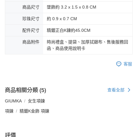
https://aftee.tw/terms/#terms3
黑貓宅急便-(離島請自行填寫住址)
商品尺寸
墜飾約 3.2 x 1.5 x 0.8 CM
３．未成年的使用者請事先徵得法定代理人或監護人之同意方可使用
免運費
「AFTEE先享後付」，若未經同意申辦者引起之損失，本公司不負相關責
珍珠尺寸
約 0.9 x 0.7 CM
任。
郵局掛號
４．使用「AFTEE先享後付」時，將依據個別帳號之用戶狀況，依本公司即
配件尺寸
精鍍正白K鍊約45.0CM
時審查核予不同之上限額度；若仍有額度不足之情形，本公司將視審查結果
免運費
請求用戶進行身份認證。
商品附件
時尚禮盒、提袋、加厚拭銀布、售後服務回
５．嚴禁一人註冊多個帳號或使用他人資訊註冊。若發現惡意使用之情形，
機車快遞(限大台北地區運費到付) 下單後請聯絡LINE官方帳號 @gi
恩沛科技股份有限公司將有權停止該用戶之使用額度並採取法律行動。
函、商品使用說明卡
umka
免運費
客服
黑貓到付(離島不適用)
免運費
商品相關分類 (5)
查看全部
海外宅配
查看運費
GIUMKA
女生項鍊
項鍊
精鍍K金飾 項鍊
評價