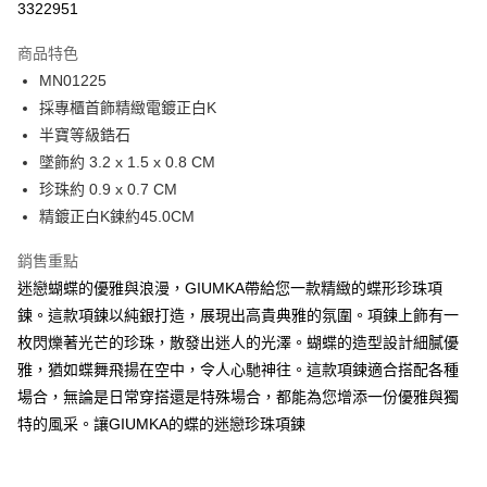
3322951
3 期 0 利率 每期
NT$426
21家銀行
商品特色
6 期 0 利率 每期
NT$213
21家銀行
合作金庫商業銀行
第一商業銀行
MN01225
華南商業銀行
彰化商業銀行
12 期 0 利率 每期
NT$106
21家銀行
合作金庫商業銀行
第一商業銀行
採專櫃首飾精緻電鍍正白K
上海商業儲蓄銀行
台北富邦商業銀行
華南商業銀行
彰化商業銀行
24 期 0 利率 每期
NT$53
20家銀行
合作金庫商業銀行
第一商業銀行
國泰世華商業銀行
兆豐國際商業銀行
半寶等級鋯石
上海商業儲蓄銀行
台北富邦商業銀行
華南商業銀行
彰化商業銀行
臺灣中小企業銀行
台中商業銀行
合作金庫商業銀行
第一商業銀行
墜飾約 3.2 x 1.5 x 0.8 CM
超商取貨付款
國泰世華商業銀行
兆豐國際商業銀行
上海商業儲蓄銀行
台北富邦商業銀行
匯豐（台灣）商業銀行
華泰商業銀行
華南商業銀行
彰化商業銀行
臺灣中小企業銀行
台中商業銀行
珍珠約 0.9 x 0.7 CM
國泰世華商業銀行
兆豐國際商業銀行
聯邦商業銀行
遠東國際商業銀行
LINE Pay
上海商業儲蓄銀行
台北富邦商業銀行
匯豐（台灣）商業銀行
華泰商業銀行
精鍍正白K鍊約45.0CM
臺灣中小企業銀行
台中商業銀行
元大商業銀行
永豐商業銀行
兆豐國際商業銀行
臺灣中小企業銀行
聯邦商業銀行
遠東國際商業銀行
匯豐（台灣）商業銀行
華泰商業銀行
Apple Pay
玉山商業銀行
星展（台灣）商業銀行
台中商業銀行
匯豐（台灣）商業銀行
元大商業銀行
永豐商業銀行
銷售重點
聯邦商業銀行
遠東國際商業銀行
台新國際商業銀行
中國信託商業銀行
華泰商業銀行
聯邦商業銀行
玉山商業銀行
星展（台灣）商業銀行
街口支付
迷戀蝴蝶的優雅與浪漫，GIUMKA帶給您一款精緻的蝶形珍珠項
元大商業銀行
永豐商業銀行
台灣樂天信用卡公司
遠東國際商業銀行
元大商業銀行
台新國際商業銀行
中國信託商業銀行
玉山商業銀行
星展（台灣）商業銀行
鍊。這款項鍊以純銀打造，展現出高貴典雅的氛圍。項鍊上飾有一
永豐商業銀行
玉山商業銀行
台灣樂天信用卡公司
悠遊付
台新國際商業銀行
中國信託商業銀行
枚閃爍著光芒的珍珠，散發出迷人的光澤。蝴蝶的造型設計細膩優
星展（台灣）商業銀行
台新國際商業銀行
台灣樂天信用卡公司
中國信託商業銀行
台灣樂天信用卡公司
Google Pay
雅，猶如蝶舞飛揚在空中，令人心馳神往。這款項鍊適合搭配各種
場合，無論是日常穿搭還是特殊場合，都能為您增添一份優雅與獨
全盈+PAY
特的風采。讓GIUMKA的蝶的迷戀珍珠項鍊
AFTEE先享後付
相關說明