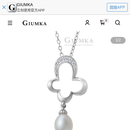
GIUMKA
開啟APP
立刻使用官方APP
0
1
/
2