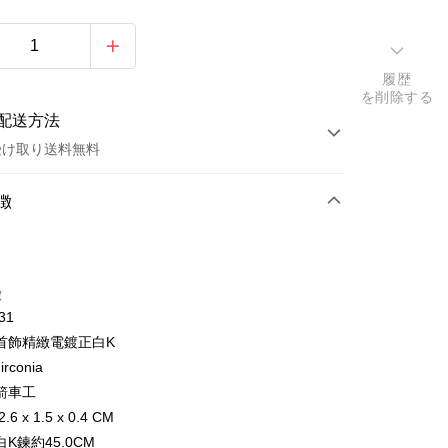
履歴
を削除する
配送方法
受け取り送料無料
方法
徴
カード1回払い
トカード分割払い
徴
い、金利0、毎回
NT$760
21行の銀行
31
い、金利0、毎回
NT$380
21行の銀行
庫商業銀行
第一商業銀行
首飾精緻電鍍正白K
業銀行
彰化商業銀行
払い、金利0、毎回
NT$190
21行の銀行
庫商業銀行
第一商業銀行
irconia
業儲蓄銀行
台北富邦商業銀行
業銀行
彰化商業銀行
払い、金利0、毎回
箭車工
NT$95
20行の銀行
庫商業銀行
第一商業銀行
華商業銀行
兆豐國際商業銀行
業儲蓄銀行
台北富邦商業銀行
業銀行
彰化商業銀行
6 x 1.5 x 0.4 CM
小企業銀行
台中商業銀行
庫商業銀行
第一商業銀行
店頭代金引換
華商業銀行
兆豐國際商業銀行
業儲蓄銀行
台北富邦商業銀行
K鍊約45.0CM
(台湾)商業銀行
華泰商業銀行
業銀行
彰化商業銀行