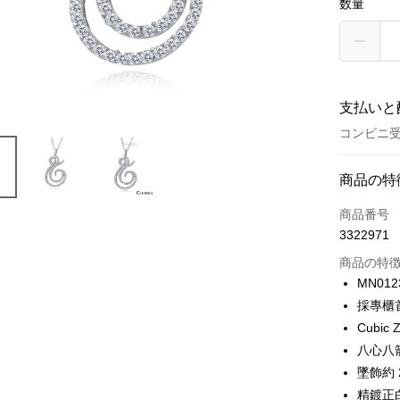
数量
支払いと
コンビニ
お支払い
商品の特
クレジット
商品番号
3322971
クレジッ
商品の特
3回払
MN012
6回払
合作金
採專櫃
華南商
12回
合作金
Cubic Z
上海商
華南商
24回
八心八
合作金
国泰世
上海商
華南商
墜飾約 2.
台湾中
合作金
コンビニ
国泰世
上海商
精鍍正白
HSBC
華南商