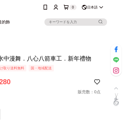
0
日本語
道的飾
水中漫舞．八心八箭車工．新年禮物
け取り送料無料
国・地域配送
280
販売数：0点