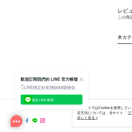
レビ
この商
本カテ
歡迎訂閱我們的 LINE 官方帳號
👇LINE綁定好友贈$888購物金
連結 LINE 帳號
当サイトではCookieを使用して
定方法については、当サイト「
プ
き使用される場合、当社がサイト利用
詳しく見る >