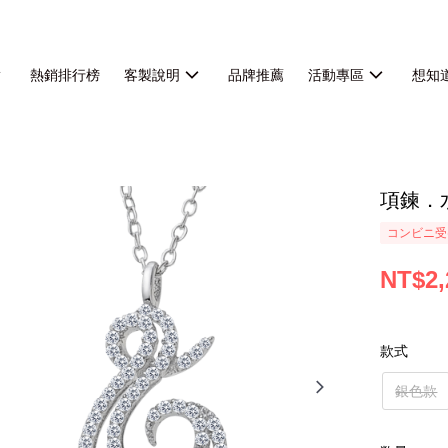
熱銷排行榜
客製說明
品牌推薦
活動專區
想知
項鍊．
コンビニ受
NT$2,
款式
銀色款