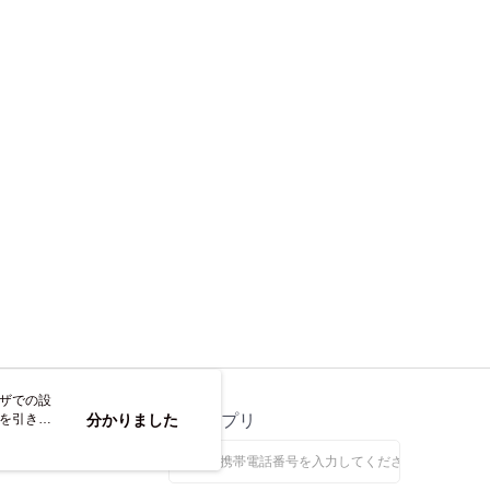
参照ください（
https://aftee.tw/privacypolicy/
）。
の初回ご利用の際に、審査を通過すれば、最高額がNT$10,000に
支払い期限を過ぎた場合、その金額に基づいて年利20%の遅
離島不適用)
が加算されます。未成年の利用者は、事前に法定代理人または
意を得ればAFTEEをご利用いただけます。
送料を確認
の処理、利用について疑問がある、または関連する法律の権利
たい場合は、ネットプロテクションズ
rotections.co.jp
にご連絡ください。上記に示した個人情報
購入注文書とあわせてAFTEEにご提供いただく、または
にあなたの個人情報の収集、処理、利用を許可することににご同
けない場合は、当サービスを選択しないでください。
ウザでの設
トを引き続
ス
分かりました
公式アプリ
なします。