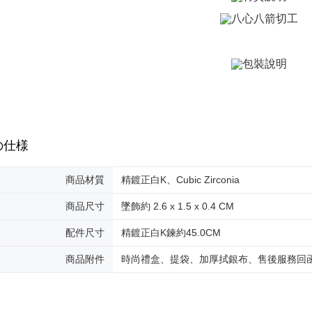
送料無料
ングでお
付款後全
代金納付期
プリをダウ
送料無料
以内まで
7-11取貨
お支払期限
送料無料
もとに計算
期限を延
（例：予
付款後7-1
の有無に関
送料無料
の仕様
二、支払
7-11取貨
1.初回 
商品材質
精鍍正白K、Cubic Zirconia
き、限度
送料無料
2.決済金額
商品尺寸
墜飾約 2.6 x 1.5 x 0.4 CM
3.現在、
黑貓宅急便
送料無料
配件尺寸
精鍍正白K鍊約45.0CM
三、利用規
プロテクシ
郵局掛號
商品附件
時尚禮盒、提袋、加厚拭銀布、售後服務回
します。
文者の氏
送料無料
これに限ら
されます。
機車快遞(
AFTEE