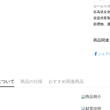
台湾中
国泰世
聯邦商
LINE Pay
上海商
HSBC
セールス
台湾中
元大商
兆豐國
聯邦商
在為送女友
HSBC
Apple Pay
玉山商
台中商
元大商
並提供客
聯邦商
台新國
華泰商
玉山商
JKOPAY
元大商
節禮物、週
台湾楽
遠東国
台新國
玉山商
永豐商
台湾楽
Easy Walle
台新國
星展(台
台湾楽
商品関連
中国信
Google Pa
GIUMKA
Plus Pay
シェア
項鍊
精
AFTEE
説明
項鍊
女
一、 AF
ATM払い
館長推薦
1.お支払
ドウが表
について
商品の仕様
おすすめ関連商品
代金引換
2.SMS
3.注文す
す。
4.ご注文
配送方法
員の場合は
5.商品受
全家取貨
たはアプリ