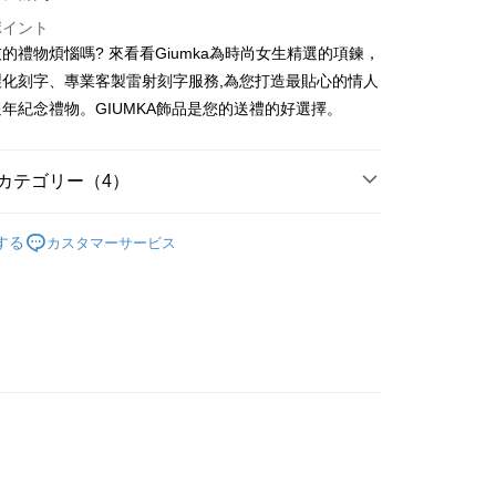
小企業銀行
台中商業銀行
華商業銀行
兆豐國際商業銀行
業銀行
遠東国際商業銀行
業儲蓄銀行
台北富邦商業銀行
(台湾)商業銀行
華泰商業銀行
ポイント
小企業銀行
台中商業銀行
業銀行
永豐商業銀行
際商業銀行
台湾中小企業銀行
業銀行
遠東国際商業銀行
的禮物煩惱嗎? 來看看Giumka為時尚女生精選的項鍊，
(台湾)商業銀行
華泰商業銀行
業銀行
星展(台湾)商業銀行
業銀行
HSBC(台湾)商業銀行
業銀行
永豐商業銀行
製化刻字、專業客製雷射刻字服務,為您打造最貼心的情人
業銀行
遠東国際商業銀行
際商業銀行
中国信託商業銀行
業銀行
聯邦商業銀行
業銀行
星展(台湾)商業銀行
業銀行
永豐商業銀行
年紀念禮物。GIUMKA飾品是您的送禮的好選擇。
天クレジットカード会社
際商業銀行
元大商業銀行
際商業銀行
中国信託商業銀行
業銀行
星展(台湾)商業銀行
業銀行
玉山商業銀行
天クレジットカード会社
t
際商業銀行
中国信託商業銀行
湾)商業銀行
台新國際商業銀行
天クレジットカード会社
カテゴリー（4）
託商業銀行
台湾楽天クレジットカード会社
y
女生項鍊
する
カスタマーサービス
鍍K金飾 項鍊
代金後払い
生項鍊
TEE代金後払いについて
任 2 件 5 折
い方法でAFTEE代金後払いを選択すると、携帯電話認証ウィン
示されます。
で認証してお支払い手続を進めてください。
るときのお支払いは不要です。商品はご指定の住所に配送されま
が完了すると、携帯に支払い通知のSMSが届きます。アプリ会
、AFTEE アプリプッシュ通知が届きます。
け取り時のお支払いは不要です。商品を確かめてから、SMSま
付款
の通知に従って、4大コンビニ、またはATM/オンラインバンキ