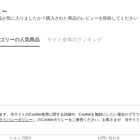
umka
明』をご
ュー
送料無料
AFTEE
品が気に入りましたか？購入された商品のレビューを投稿してください
なります。
黑貓到付(
延滞納金
送料無料
後見人の同
ゴリーの人気商品
サイト全体のランキング
海外宅配
個人情報
を行使し
cs_tw@netp
を、必要な
AFTEE
意いただ
います。当サイトのCookie使用に関する詳細や、Cookieを無効にしたい場合のブラ
ライバシーポリシー
会社概要
」のCookieポリシーをご参照ください。お客さまが、当サイ
カスタマーサービ
規約のCookieポリシーに基づいてCookieを使用することに同意したものとみ
ブランドストーリー
ショッピングガイド
ショップ紹介
お問い合わせ