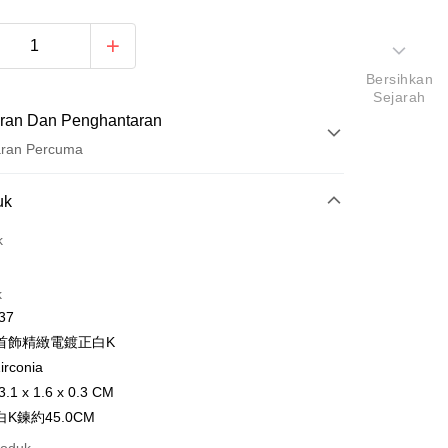
Bersihkan
Sejarah
ran Dan Penghantaran
aran Percuma
Pembayaran
uk
t (Bayaran Penuh)
k
ad Kredit
k
ran pada kadar faedah 0,
NT$460
setiap ansuran
37
21 Bank
ran pada kadar faedah 0,
NT$230
setiap
an Cooperative Bank
Bank Komersial Pertama
首飾精緻電鍍正白K
Nan Commercial
Chang Hwa Commercial
n
21 Bank
irconia
k
Bank
uran pada kadar faedah 0,
NT$115
setiap ansuran
Cooperative Bank
Bank Komersial Pertama
1 x 1.6 x 0.3 CM
Shanghai
Bank Komersial Taipei
n Commercial Bank
Chang Hwa Commercial Bank
21 Bank
uran pada kadar faedah 0,
NT$57
setiap
K鍊約45.0CM
an Cooperative Bank
Bank Komersial Pertama
ercial & Savings
Fubon
anghai Commercial &
Bank Komersial Taipei Fubon
Nan Commercial
Chang Hwa Commercial
n
k
20 Bank