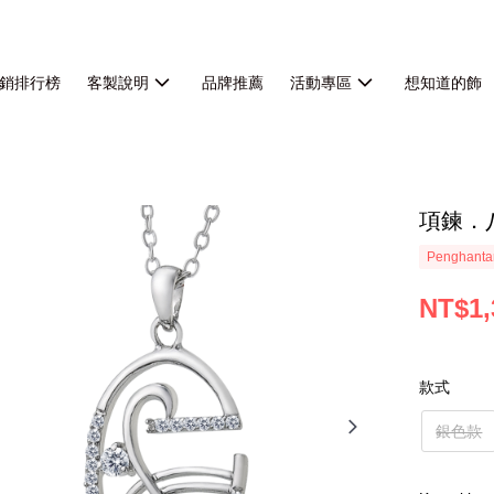
銷排行榜
客製說明
品牌推薦
活動專區
想知道的飾
項鍊．
Penghanta
NT$1,
款式
銀色款