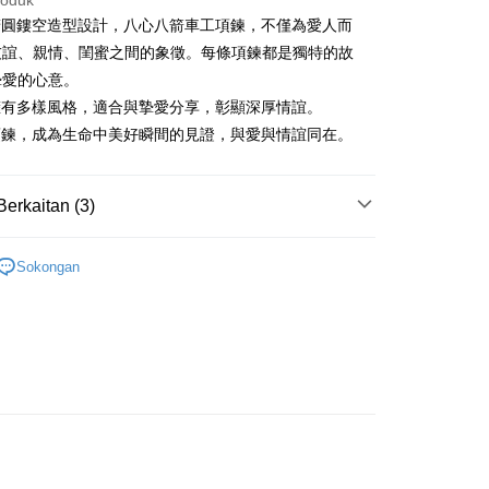
roduk
s Bank
k
Bank
 Cathay United
Mega International
A橢圓鏤空造型設計，八心八箭車工項鍊，不僅為愛人而
Cooperative Bank
Bank Komersial Pertama
thay United
Mega International Commercial
an di Kedai Serbaneka
Shanghai
Bank Komersial Taipei
Commercial Bank
n Commercial Bank
Chang Hwa Commercial Bank
Bank
友誼、親情、閨蜜之間的象徵。每條項鍊都是獨特的故
ercial & Savings
Fubon
an Business Bank
Taichung Commercial
anghai Commercial &
Bank Komersial Taipei Fubon
Business Bank
Taichung Commercial Bank
摯愛的心意。
k
Bank
s Bank
nk (Taiwan) Limited
Hwatai Bank
 Cathay United
Mega International
 Bank (Taiwan)
Hwatai Bank
A擁有多樣風格，適合與摯愛分享，彰顯深厚情誼。
ternational Commercial
Taiwan Business Bank
ank of Taiwan
Far Eastern International Bank
Commercial Bank
ted
A項鍊，成為生命中美好瞬間的見證，與愛與情誼同在。
 Commercial Bank
Bank SinoPac
an Business Bank
Taichung Commercial
n Bank of Taiwan
Far Eastern International
ng Commercial Bank
HSBC Bank (Taiwan) Limited
omersial E.SUN
DBS Bank
Bank
Bank
 Bank
Union Bank of Taiwan
tarabangsa Taishin
Bank CTBC
t
 Bank (Taiwan)
Hwatai Bank
ta Commercial Bank
Bank SinoPac
Berkaitan (3)
tern International Bank
Yuanta Commercial Bank
t Kad Kredit Rakuten
ted
 Komersial E.SUN
DBS Bank
inoPac
Bank Komersial E.SUN
y
n Bank of Taiwan
Far Eastern International
 Antarabangsa
Bank CTBC
女生項鍊
nk
Bank Antarabangsa Taishin
Bank
hin
Sokongan
TBC
Syarikat Kad Kredit Rakuten
鍍K金飾 項鍊
ta Commercial Bank
Bank SinoPac
kat Kad Kredit
Taiwan
 Komersial E.SUN
DBS Bank
ten Taiwan
生項鍊
 Antarabangsa
Bank CTBC
hin
Mengenai Perkhidmatan AFTEE Beli Sekarang Bayar
an ATM
kat Kad Kredit
 memilih AFTEE sebagai kaedah pembayaran, mesej
ten Taiwan
asa Penghantaran
n AFTEE akan muncul.
oleh meneruskan pembayaran selepas pengesahan SMS.
ayaran diperlukan apabila pesanan disahkan. Produk akan
e alamat yang ditetapkan.
Penghantaran