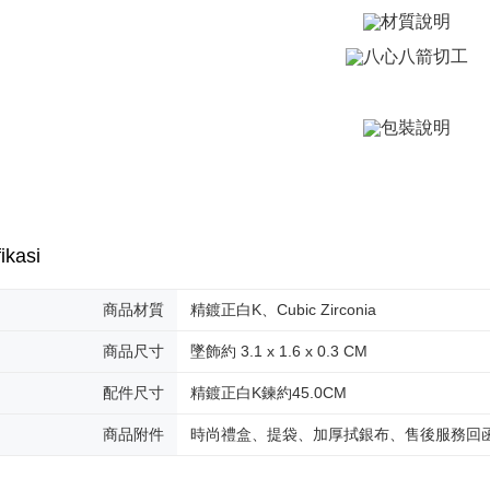
4. Setela
manakala a
全家取貨
AFTEE.
Penghanta
5. Tiada b
pembayara
付款後全
dalam tal
aplikasi A
Penghanta
Sila ambil
7-11取貨
bagaimanap
Penghanta
dan mendaf
pembayara
付款後7-1
ikasi
Tempoh pe
Penghanta
ditambah d
Anda bole
商品材質
精鍍正白K、Cubic Zirconia
7-11取貨
menerima 
Penghanta
boleh men
商品尺寸
墜飾約 3.1 x 1.6 x 0.3 CM
produk pr
lebih lama
黑貓宅急便
配件尺寸
精鍍正白K鍊約45.0CM
pembayara
Penghanta
pesanan.
商品附件
時尚禮盒、提袋、加厚拭銀布、售後服務回
郵局掛號
Kedua, Se
1. Jumlah 
Penghanta