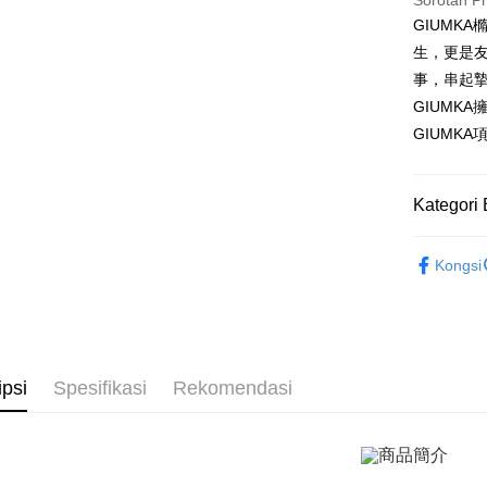
Sorotan P
Saving
Ban
Bank
GIUMK
Taiwan 
Bank Ca
Pengambil
The 
Hua Na
生，更是
Comm
Taiw
LINE Pay
The Sh
Taiwan 
事，串起
Ban
Saving
HSBC Ba
Bank
HSBC
GIUMK
Apple Pay
Mega In
Union B
Limi
GIUMK
Bank
Yuanta
Taiw
Unio
JKOPAY
Taichu
Bank K
Hwatai
Bank An
Easy Walle
HSBC
Yuan
Kategori 
Far Eas
Syarika
Limi
Bank
Bank S
Google Pa
Taiwan
Unio
Bank
GIUMKA
DBS Ba
Kongsi
Tais
Plus PAY
Bank C
項鍊
精
Yuan
Syari
Bank
Raku
AFTEE
項鍊
女
Bank
Deskripsi
Tais
Pertama, 
Pemindah
Syari
Kemudian
ipsi
Spesifikasi
Rekomendasi
1. Dengan
Raku
Tunai sem
pengesaha
2. Anda b
3. Tiada b
dihantar k
Pilihan 