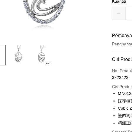
Kuantiti
Pembaya
Penghant
Kaedah 
Ciri Prod
Kad Kredi
No. Produ
3323423
Ansuran K
Ciri Produ
3 ansu
MN012
6 ansu
Taiw
採專櫃
Hua 
ansura
Cubic Z
Ban
12 ans
Taiwan 
墜飾約 3.
The 
Hua Na
24 ans
精鍍正白
Taiw
Comm
The Sh
Hua 
ansura
Ban