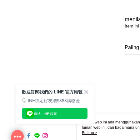
menila
Item ini
Paling
歡迎訂閱我們的 LINE 官方帳號
👇LINE綁定好友贈$888購物金
連結 LINE 帳號
Laman web ini ada menggunakan k
laman web ini, dan bagaimana un
komputer anda, sila rujuk penera
Butiran >
ingin mengetahui secara terperin