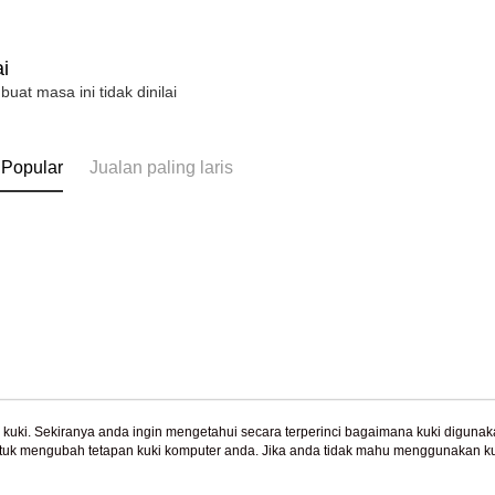
NT$10,000.
berdasarka
機車快遞(
2. Amaun p
umka
i
3. Pada ma
 buat masa ini tidak dinilai
Penghanta
Ketiga, Sy
Perkhidma
黑貓到付(
NP Taiwan
Penghanta
 Popular
Jualan paling laris
akan meng
pembeli, n
海外宅配
untuk peng
Pengumpul
(https://aft
Jumlah yan
kelulusan 
pembayara
20% setah
mendapatk
untuk men
Sila hubun
uki. Sekiranya anda ingin mengetahui secara terperinci bagaimana kuki digunak
mempunyai
tuk mengubah tetapan kuki komputer anda. Jika anda tidak mahu menggunakan ku
Tentang Kami
Khidmat Pelangga
ngan mengenai kuki.
Dasar Privasi
Laman web ini ada menggunakan kuki. Sekiran
penggunaan
Cerita Kami
Panduan Beli-Belah
ci bagaimana kuki digunakan di laman web ini, dan bagaimana untuk mengubah te
peribadi y