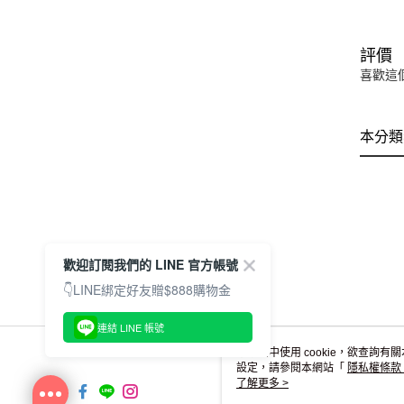
評價
喜歡這
本分類
歡迎訂閱我們的 LINE 官方帳號
👇LINE綁定好友贈$888購物金
連結 LINE 帳號
本網站中使用 cookie，欲查詢有關
設定，請參閱本網站「
隱私權條款
使用 cookie。
了解更多 >