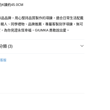
小企業銀行
台中商業銀行
華商業銀行
兆豐國際商業銀行
業銀行
遠東國際商業銀行
K鍊約45.0CM
業儲蓄銀行
台北富邦商業銀行
台灣）商業銀行
華泰商業銀行
小企業銀行
台中商業銀行
業銀行
永豐商業銀行
際商業銀行
臺灣中小企業銀行
業銀行
遠東國際商業銀行
台灣）商業銀行
華泰商業銀行
業銀行
星展（台灣）商業銀行
業銀行
匯豐（台灣）商業銀行
業銀行
永豐商業銀行
A 飾品品牌，用心堅持品質製作的項鍊，適合日常生活配戴
業銀行
遠東國際商業銀行
際商業銀行
中國信託商業銀行
業銀行
聯邦商業銀行
業銀行
星展（台灣）商業銀行
業銀行
永豐商業銀行
、親人、同學禮物、品牌推薦，專屬客製刻字項鍊，無可
天信用卡公司
際商業銀行
元大商業銀行
際商業銀行
中國信託商業銀行
業銀行
星展（台灣）商業銀行
，為你見證永恆幸福，GIUMKA 勇敢說出愛。
業銀行
玉山商業銀行
天信用卡公司
際商業銀行
中國信託商業銀行
台灣）商業銀行
台新國際商業銀行
天信用卡公司
託商業銀行
台灣樂天信用卡公司
y
類 (3)
女生項鍊
享後付
客服
鍍K金飾 項鍊
FTEE先享後付」】
生項鍊
先享後付是「在收到商品之後才付款」的支付方式。 讓您購物簡單
心！
：不需註冊會員、不需綁卡、不需儲值。
：只要手機號碼，簡訊認證，即可結帳。
：先確認商品／服務後，再付款。
EE先享後付」結帳流程】
方式選擇「AFTEE先享後付」後，將跳轉至「AFTEE先享後
付款
頁面，進行簡訊認證並確認金額後，即可完成結帳。