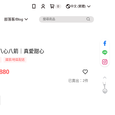
0
中文 (繁體)
部落客/Blog
八心八箭｜真愛甜心
國家/地區配送
880
已賣出：2件