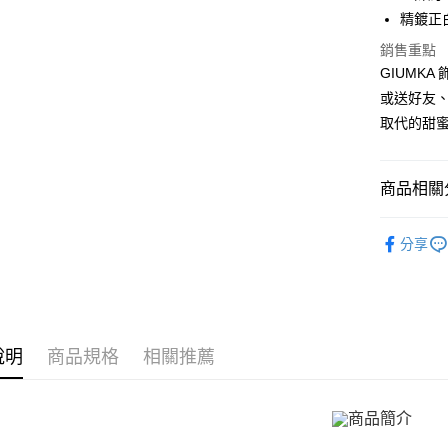
臺灣中
國泰世
聯邦商
精鍍正白
LINE Pay
上海商
匯豐（
臺灣中
元大商
兆豐國
聯邦商
銷售重點
匯豐（
Apple Pay
玉山商
台中商
元大商
GIUMK
聯邦商
台新國
華泰商
玉山商
街口支付
元大商
或送好友
台灣樂
遠東國
台新國
玉山商
取代的甜蜜
永豐商
台灣樂
悠遊付
台新國
星展（
台灣樂
中國信
Google Pa
商品相關分
全盈+PAY
GIUMKA
AFTEE先
分享
項鍊
精
相關說明
【關於「A
項鍊
女
ATM付款
AFTEE
便利好安
貨到付款
１．簡單
說明
商品規格
相關推薦
２．便利
３．安心
運送方式
【「AFT
１．於結帳
全家取貨
付」結帳