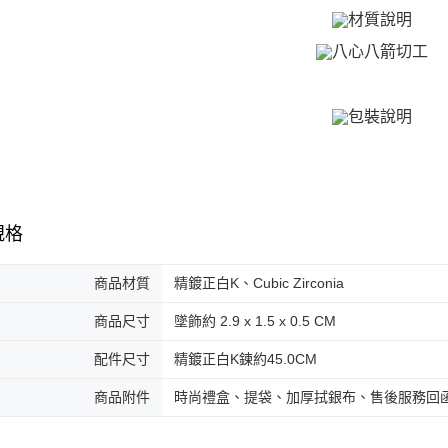
免運費
２．訂單
３．收到繳
／ATM／
付款後全
※ 請注意
免運費
絡購買商品
先享後付
7-11取貨
※ 交易是
是否繳費成
免運費
付客戶支
付款後7-1
【注意事
免運費
１．透過由
規格
交易，需
7-11取貨
求債權轉
２．關於
免運費
商品材質
精鍍正白K、Cubic Zirconia
https://aft
３．未成
黑貓宅急便
商品尺寸
墜飾約 2.9 x 1.5 x 0.5 CM
「AFTE
免運費
任。
配件尺寸
精鍍正白K鍊約45.0CM
４．使用「
郵局掛號
即時審查
結果請求
商品附件
時尚禮盒、提袋、加厚拭銀布、售後服務回
免運費
５．嚴禁
形，恩沛
機車快遞(