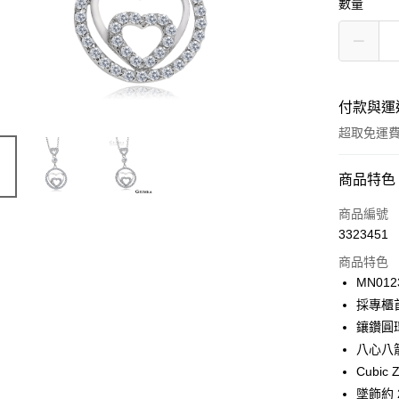
數量
付款與運
超取免運
付款方式
商品特色
信用卡一
商品編號
3323451
信用卡分
商品特色
3 期 
MN012
6 期 
合作金
採專櫃
華南商
12 期
鑲鑽圓
合作金
上海商
華南商
八心八
24 期
合作金
國泰世
上海商
Cubic Z
華南商
臺灣中
合作金
超商取貨
國泰世
上海商
墜飾約 2.
匯豐（
華南商