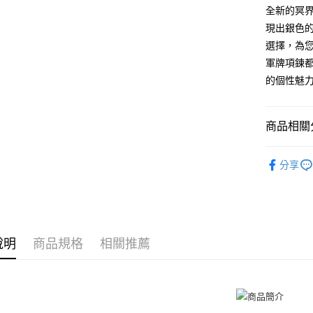
元大商
兆豐國
聯邦商
全新的冥
匯豐（
Apple Pay
玉山商
台中商
元大商
現出銀色
聯邦商
台新國
華泰商
玉山商
街口支付
元大商
選擇，為
台灣樂
遠東國
台新國
玉山商
軍牌項鍊
永豐商
台灣樂
悠遊付
台新國
星展（
的個性魅
台灣樂
中國信
Google Pa
全盈+PAY
商品相關分
AFTEE先
GIUMKA
相關說明
分享
抗過敏白
【關於「A
ATM付款
AFTEE
項鍊
白
便利好安
貨到付款
１．簡單
項鍊
男
２．便利
３．安心
說明
商品規格
相關推薦
男生
精
運送方式
【「AFT
１．於結帳
全家取貨
付」結帳
免運費
２．訂單