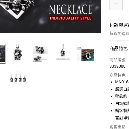
付款與運
超取免運
付款方式
商品特色
信用卡一
商品編號
3339388
信用卡分
商品特色
3 期 
MN016
6 期 
合作金
嚴選白
華南商
12 期
墜飾約 5
合作金
上海商
華南商
白鋼鍊約
24 期
合作金
國泰世
上海商
贈客製刻
華南商
臺灣中
合作金
超商取貨
國泰世
上海商
言訂單
匯豐（
華南商
臺灣中
國泰世
聯邦商
LINE Pay
上海商
銷售重點
匯豐（
臺灣中