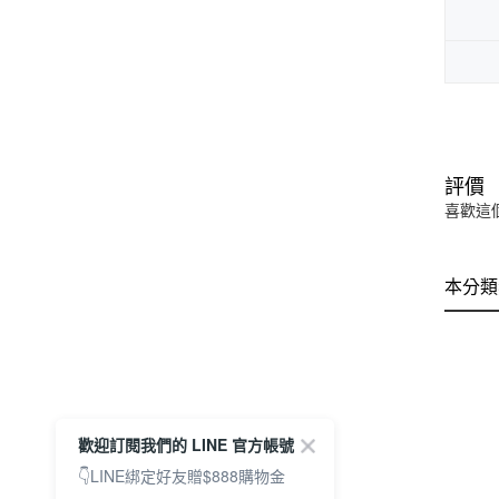
評價
喜歡這
本分類
歡迎訂閱我們的 LINE 官方帳號
👇LINE綁定好友贈$888購物金