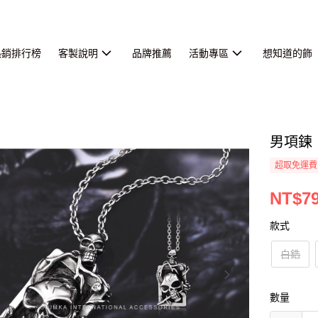
熱銷排行榜
客製說明
品牌推薦
活動專區
想知道的飾
男項鍊
超取免運費
NT$7
款式
白鋯
數量