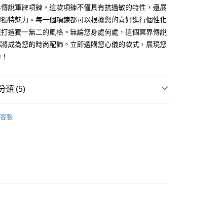
業銀行
永豐商業銀行
際商業銀行
臺灣中小企業銀行
業銀行
遠東國際商業銀行
界傳說軍牌項鍊。這款項鍊不僅具有抗過敏的特性，還展
台灣）商業銀行
華泰商業銀行
業銀行
星展（台灣）商業銀行
業銀行
匯豐（台灣）商業銀行
業銀行
永豐商業銀行
的獨特魅力。每一個項鍊都可以根據您的喜好進行個性化
業銀行
遠東國際商業銀行
際商業銀行
中國信託商業銀行
業銀行
聯邦商業銀行
業銀行
星展（台灣）商業銀行
業銀行
永豐商業銀行
您打造獨一無二的風格。無論您身處何處，這個冥界傳說
天信用卡公司
際商業銀行
元大商業銀行
際商業銀行
中國信託商業銀行
業銀行
星展（台灣）商業銀行
都將成為您的時尚配飾。立即選購您心儀的款式，展現您
業銀行
玉山商業銀行
天信用卡公司
際商業銀行
中國信託商業銀行
台灣）商業銀行
台新國際商業銀行
力！
天信用卡公司
託商業銀行
台灣樂天信用卡公司
y
類 (5)
享後付
個性款項鍊｜街頭必備項鍊
客服
鋼
白鋼項鍊
FTEE先享後付」】
先享後付是「在收到商品之後才付款」的支付方式。 讓您購物簡單
鋼 項鍊
心！
：不需註冊會員、不需綁卡、不需儲值。
生 項鍊
：只要手機號碼，簡訊認證，即可結帳。
：先確認商品／服務後，再付款。
鍍白K/白鋼 項鍊
EE先享後付」結帳流程】
方式選擇「AFTEE先享後付」後，將跳轉至「AFTEE先享後
付款
頁面，進行簡訊認證並確認金額後，即可完成結帳。
成立數日內，您將收到繳費通知簡訊。