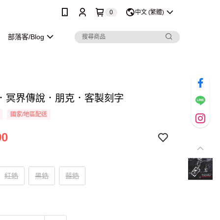
0
中文 (繁體)
部落客/Blog
．冥界傳說．朋克．客製刻字
國家/地區配送
90
紅鋯
黑鋯
藍鋯