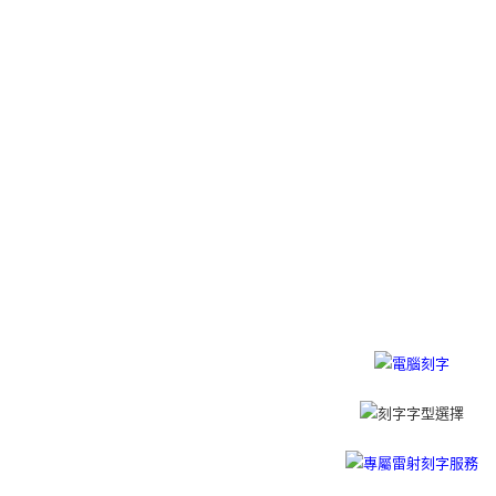
３．收到繳
／ATM／
付款後全
※ 請注意
免運費
絡購買商品
先享後付
7-11取貨
※ 交易是
是否繳費成
免運費
付客戶支
付款後7-1
【注意事
免運費
１．透過由
交易，需
7-11取貨
求債權轉
２．關於
免運費
https://aft
３．未成
黑貓宅急便
「AFTE
免運費
任。
４．使用「
郵局掛號
即時審查
結果請求
免運費
５．嚴禁
形，恩沛
機車快遞(
動。
umka