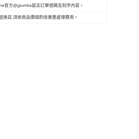
e官方@giumka留言訂單號碼及刻字內容。
退換貨,須依商品價值酌收重整處理費用。