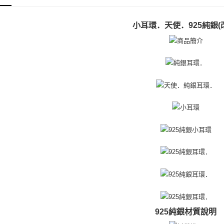
享有最長 
付款後全
繳費期限，
免运费
小耳環．天使．925純銀(
算出。使用
定能夠在期
7-11取貨
收到商品與
免运费
二、付款
1. 初次
付款後7-1
之上限額
免运费
2. 結帳金
3. 目前
7-11取貨
三、聲明
免运费
「AFTE
)所提供，
黑貓宅急便
(包含但不
免运费
予 AFT
集、處理、
郵局掛號
明』（
http
免运费
若款項超過
未成年的
機車快遞(
AFTEE。
925純銀材質說明
umka