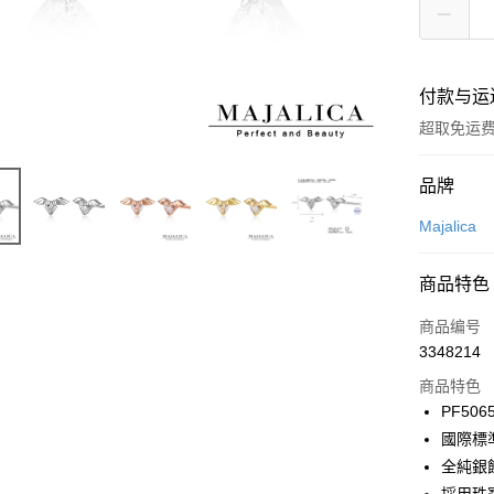
付款与运
超取免运
付款方式
品牌
信用卡一
Majalica
信用卡分
商品特色
3期 0
商品编号
6期 0
合作金
3348214
华南商
12期 
合作金
上海商
商品特色
华南商
24期 
合作金
国泰世
PF506
上海商
华南商
台湾中
合作金
超商取货
國際標
国泰世
上海商
汇丰（
华南商
台湾中
全純銀
国泰世
联邦商
LINE Pay
上海商
汇丰（
台湾中