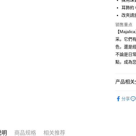
採用珠
元大商
兆丰国
联邦商
汇丰（
Apple Pay
耳飾約 0
玉山商
台中商
元大商
联邦商
台新国
改夾請於
华泰商
玉山商
街口支付
元大商
台湾乐
远东国
台新国
销售重点
玉山商
永丰商
台湾乐
悠遊付
【Maja
台新国
星展（
台湾乐
采。它們
中国信
Google Pa
色，還是
Plus PAY
不論是日
點，成為
AFTEE先
相关说明
一、關於 A
ATM付款
产品相关分
1. 於付
窗。
货到付款
2. 進行
精選推薦
3. 訂單
分享
Majalica
4. 下訂
AFTEE 
运送方式
925銀飾
5. 收到
APP於四
全家取貨
耳環
9
免运费
請留意繳費期
说明
商品规格
相关推荐
耳環
女