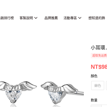
熱銷排行榜
客製說明
品牌推薦
活動專區
想知道的飾
小耳環
超取免运费
NT$9
顏色
銀色
数量