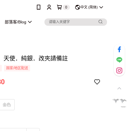
0
中文 (简体)
部落客/Blog
．天使．純銀．改夾請備註
国家/地区配送
80
金色