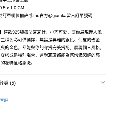
寶手工爪鑽工藝
业银行
永丰商业银行
际商业银行
台湾中小企业银行
业银行
远东国际商业银行
台湾）商业银行
华泰商业银行
.5 x 1.0 CM
业银行
星展（台湾）商业银行
业银行
汇丰（台湾）商业银行
业银行
永丰商业银行
业银行
远东国际商业银行
际商业银行
中国信托商业银行
訂單欄位備註或line官方@giumka留言訂單號碼
业银行
联邦商业银行
业银行
星展（台湾）商业银行
业银行
永丰商业银行
天信用卡公司
际商业银行
元大商业银行
际商业银行
中国信托商业银行
业银行
星展（台湾）商业银行
业银行
玉山商业银行
天信用卡公司
lica】這款925純銀貼耳耳針，小巧可愛，讓你展現迷人風
际商业银行
中国信托商业银行
台湾）商业银行
台新国际商业银行
天信用卡公司
有三種色彩可供選擇，無論是典雅的銀色、俏皮的玫金
托商业银行
台湾乐天信用卡公司
y
經典的金色，都能與你的穿搭完美搭配。展現個人風格。
常穿搭或是特別場合，這對耳環都能為您增添閃耀的亮
您的獨特風格象徵。
享后付
FTEE先享後付
类 (5)
款方式選擇AFTEE先享後付，將跳出AFTEE先享後付手機驗證視
簡訊驗證之後，即可完成結帳手續。
小耳環
確認後不需事先繳費，商品會配送至您的指定地址。
客服
 925純銀
純銀耳環
完成後，您的手機會收到一封繳費通知簡訊，APP會員則會收到
APP推播通知。
925純銀耳環
商品當下無需繳費，確認無誤後，請再利用繳費通知簡訊或AFTEE
大便利商店‧ATM/網銀等方式進行付款。
付款
25純銀 耳環
限為 14 天。唯有下載 AFTEE App 成為 AFTEE 會員者方能
生 耳環