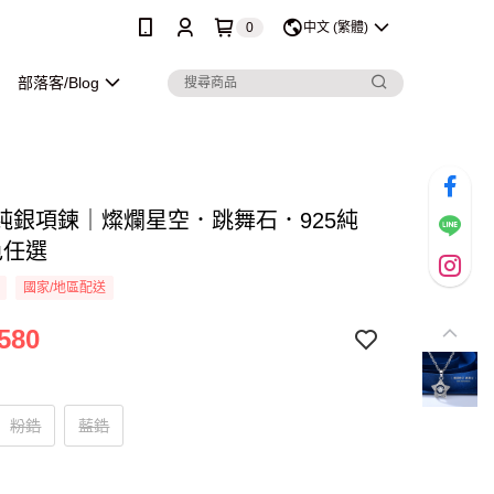
0
中文 (繁體)
部落客/Blog
純銀項鍊｜燦爛星空．跳舞石．925純
色任選
國家/地區配送
580
粉鋯
藍鋯