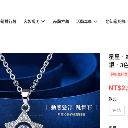
熱銷排行榜
客製說明
品牌推薦
活動專區
想知道的飾
星星．
銀．3
超取免運費
NT$2,
款式
白鋯
數量