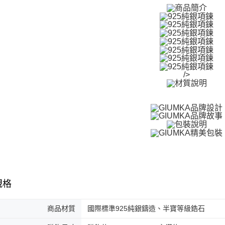
免運費
２．訂單
３．收到繳
／ATM／
付款後全
※ 請注意
免運費
絡購買商品
先享後付
7-11取貨
※ 交易是
是否繳費成
免運費
/>
付客戶支
付款後7-1
【注意事
免運費
１．透過由
交易，需
7-11取貨
求債權轉
２．關於
免運費
https://aft
３．未成
黑貓宅急便
「AFTE
免運費
任。
４．使用「
規格
郵局掛號
即時審查
結果請求
免運費
５．嚴禁
商品材質
國際標準925純銀鑄造、半寶等級鋯石
形，恩沛
機車快遞(
動。