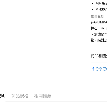
國泰世
聯邦商
附純銀錬約
LINE Pay
上海商
匯豐（
臺灣中
元大商
兆豐國
MNS07
聯邦商
匯豐（
Apple Pay
玉山商
台中商
元大商
銷售重點
聯邦商
台新國
華泰商
玉山商
街口支付
元大商
在GIUM
台灣樂
遠東國
台新國
玉山商
舞石．92
永豐商
台灣樂
悠遊付
台新國
星展（
。無論是
台灣樂
中國信
Google Pa
物，絕對
全盈+PAY
商品相關分
AFTEE先
相關說明
925銀飾
【關於「A
分享
ATM付款
AFTEE
GIUMKA
便利好安
貨到付款
１．簡單
項鍊
9
２．便利
項鍊
３．安心
女
運送方式
說明
商品規格
相關推薦
館長推薦
【「AFT
１．於結帳
全家取貨
項鍊
擬
付」結帳