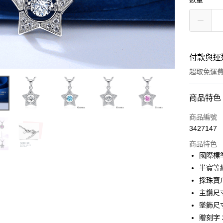
付款與運
超取免運
付款方式
商品特色
信用卡一
商品編號
3427147
信用卡分
商品特色
3 期 
國際標
6 期 
合作金
半寶等
華南商
12 期
採珠寶
合作金
上海商
華南商
主鑽尺寸
24 期
合作金
國泰世
上海商
墜飾尺寸:
華南商
臺灣中
合作金
超商取貨
國泰世
上海商
贈刻字 
匯豐（
華南商
臺灣中