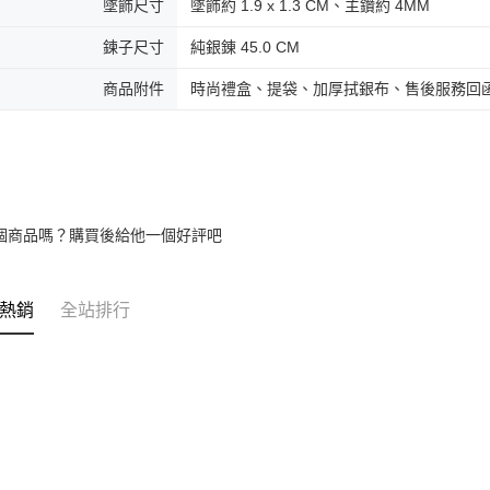
墜飾尺寸
墜飾約 1.9 x 1.3 CM、主鑽約 4MM
umka
免運費
鍊子尺寸
純銀錬 45.0 CM
黑貓到付(
商品附件
時尚禮盒、提袋、加厚拭銀布、售後服務回
免運費
海外宅配
個商品嗎？購買後給他一個好評吧
熱銷
全站排行