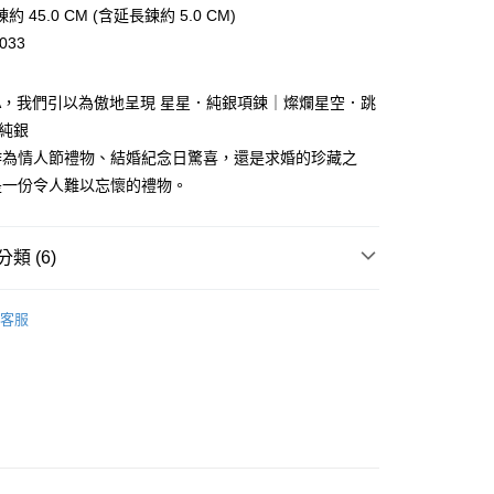
華商業銀行
兆豐國際商業銀行
業銀行
遠東國際商業銀行
 45.0 CM (含延長鍊約 5.0 CM)
業儲蓄銀行
台北富邦商業銀行
台灣）商業銀行
華泰商業銀行
小企業銀行
台中商業銀行
業銀行
永豐商業銀行
際商業銀行
臺灣中小企業銀行
033
業銀行
遠東國際商業銀行
台灣）商業銀行
華泰商業銀行
業銀行
星展（台灣）商業銀行
業銀行
匯豐（台灣）商業銀行
業銀行
永豐商業銀行
業銀行
遠東國際商業銀行
際商業銀行
中國信託商業銀行
業銀行
聯邦商業銀行
業銀行
星展（台灣）商業銀行
業銀行
永豐商業銀行
KA，我們引以為傲地呈現 星星．純銀項鍊｜燦爛星空．跳
天信用卡公司
際商業銀行
元大商業銀行
際商業銀行
中國信託商業銀行
業銀行
星展（台灣）商業銀行
5純銀
業銀行
玉山商業銀行
天信用卡公司
際商業銀行
中國信託商業銀行
台灣）商業銀行
台新國際商業銀行
作為情人節禮物、結婚紀念日驚喜，還是求婚的珍藏之
天信用卡公司
託商業銀行
台灣樂天信用卡公司
y
是一份令人難以忘懷的禮物。
類 (6)
享後付
925純銀項鍊
FTEE先享後付」】
客服
先享後付是「在收到商品之後才付款」的支付方式。 讓您購物簡單
女生項鍊
心！
：不需註冊會員、不需綁卡、不需儲值。
25純銀項鍊
：只要手機號碼，簡訊認證，即可結帳。
：先確認商品／服務後，再付款。
生項鍊
謝師禮優選
EE先享後付」結帳流程】
方式選擇「AFTEE先享後付」後，將跳轉至「AFTEE先享後
付款
真鑽 / 跳舞石系列
頁面，進行簡訊認證並確認金額後，即可完成結帳。