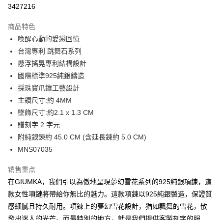
信用卡分期付款
3427216
3期 0利率，每期
NT$860
21家银行
商品特色
6期 0利率，每期
NT$430
21家银行
合作金库商业银行
第一商业银行
喚醒心動的愛戀回憶
华南商业银行
彰化商业银行
12期 0利率，每期
NT$215
21家银行
合作金库商业银行
第一商业银行
台灣專利 跳舞石系列
上海商业储蓄银行
台北富邦商业银行
华南商业银行
彰化商业银行
24期 0利率，每期
NT$107
20家银行
合作金库商业银行
第一商业银行
国泰世华商业银行
兆丰国际商业银行
懸浮搖晃專利結構設計
上海商业储蓄银行
台北富邦商业银行
华南商业银行
彰化商业银行
台湾中小企业银行
台中商业银行
合作金库商业银行
第一商业银行
國際標準925純銀鑄造
超商取货付款
国泰世华商业银行
兆丰国际商业银行
上海商业储蓄银行
台北富邦商业银行
汇丰（台湾）商业银行
华泰商业银行
华南商业银行
彰化商业银行
台湾中小企业银行
台中商业银行
採珠寶爪鑲工藝設計
国泰世华商业银行
兆丰国际商业银行
联邦商业银行
远东国际商业银行
LINE Pay
上海商业储蓄银行
台北富邦商业银行
汇丰（台湾）商业银行
华泰商业银行
主鑽尺寸:約 4MM
台湾中小企业银行
台中商业银行
元大商业银行
永丰商业银行
兆丰国际商业银行
台湾中小企业银行
联邦商业银行
远东国际商业银行
汇丰（台湾）商业银行
华泰商业银行
墜飾尺寸:約2.1 x 1.3 CM
Apple Pay
玉山商业银行
星展（台湾）商业银行
台中商业银行
汇丰（台湾）商业银行
元大商业银行
永丰商业银行
联邦商业银行
远东国际商业银行
贈刻字 2 字元
台新国际商业银行
中国信托商业银行
华泰商业银行
联邦商业银行
玉山商业银行
星展（台湾）商业银行
街口支付
元大商业银行
永丰商业银行
台湾乐天信用卡公司
远东国际商业银行
元大商业银行
附純銀錬約 45.0 CM (含延長鍊約 5.0 CM)
台新国际商业银行
中国信托商业银行
玉山商业银行
星展（台湾）商业银行
永丰商业银行
玉山商业银行
MNS07035
台湾乐天信用卡公司
悠遊付
台新国际商业银行
中国信托商业银行
星展（台湾）商业银行
台新国际商业银行
台湾乐天信用卡公司
中国信托商业银行
台湾乐天信用卡公司
Google Pay
销售重点
在GIUMKA，我們引以為傲地呈現夢幻雪花系列的925純銀項鍊，這
Plus PAY
款女性項鏈將帶給你無比的魅力。這款項鍊以925純銀製造，保證質
AFTEE先享后付
感細膩且持久耐用。項鍊上的夢幻雪花設計，猶如飄舞的雪花，散
相关说明
發出迷人的光芒。而最特別的地方，就是我們提供客製刻字的服