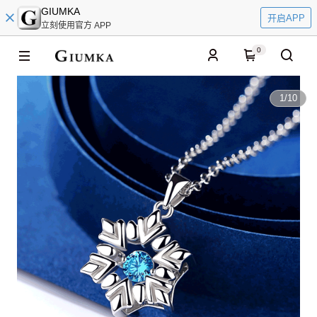
GIUMKA
开启APP
立刻使用官方 APP
0
1
/
10