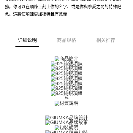
一、關於 AFTEE先享後付
務。你可以在項鍊上刻上你的名字、或是你與摯愛之間的特殊紀
ATM付款
1. 於付款方式選擇AFTEE先享後付，將跳出AFTEE先享後付手機驗證視
念。這將使項鍊更加獨特且有意義
窗。
货到付款
2. 進行簡訊驗證之後，即可完成結帳手續。
3. 訂單確認後不需事先繳費，商品會配送至您的指定地址。
4. 下訂完成後，您的手機會收到一封繳費通知簡訊，APP會員則會收到
运送方式
AFTEE APP推播通知。
详细说明
商品规格
相关推荐
5. 收到商品當下無需繳費，確認無誤後，請再利用繳費通知簡訊或AFTEE
全家取貨付款
APP於四大便利商店‧ATM/網銀等方式進行付款。
免运费
請留意繳費期限為 14 天。唯有下載 AFTEE App 成為 AFTEE 會員者方能享
付款後全家取貨
有最長 45 天內付款之服務。
免运费
繳費期限，為商家向您請款的時間，再加上使用AFTEE可延長的天數所計算
出。使用AFTEE下訂可以延長您收到商品前的繳費天數，但無法保證一定能
7-11取貨付款
夠在期限內收到商品(例如:預購商品或預計到貨時間較長者)。因此無論收到
免运费
商品與否，仍需要請您在AFTEE規定的時間內完成繳費。
/>
二、付款限制
付款後7-11取貨
1. 初次使用 AFTEE 時，將依認證結果及本公司審查結果，核予每個人不同
免运费
之上限額度
2. 結帳金額須大於NT$30
7-11取貨(快速到店)
3. 目前僅支援台灣會員
免运费
三、聲明條款