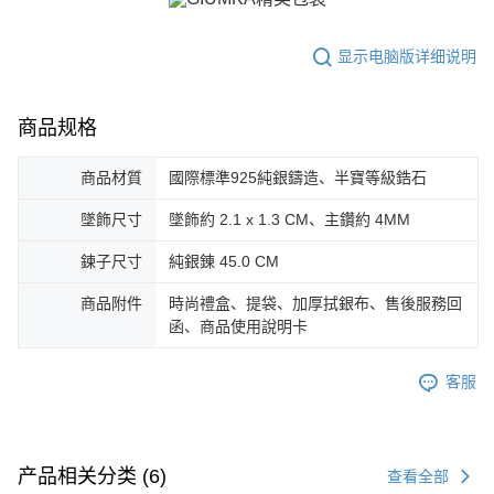
「AFTEE先享後付」(下稱本服務)乃由恩沛科技股份有限公司(下稱 AFTEE )
黑貓宅急便-(離島請自行填寫住址)
所提供，並由 AFTEE 向您收取款項。因使用本服務所須提供之個人資料(包
免运费
显示电脑版详细说明
含但不限於訂購人姓名、電話，收件人姓名、電話、收件地址)，將交付予
AFTEE 於本服務必要服務範圍內運用。關於 AFTEE 對於個人資料之蒐集、
郵局掛號
處理、利用，詳參 AFTEE 官網之『個人資料蒐集、處理及利用告知聲明』
（
https://aftee.tw/privacypolicy/
）。
免运费
商品规格
若款項超過繳費期限，將根據當次的金額加收年利率 16% 的逾期滯納金。
機車快遞(限大台北地區運費到付) 下單後請聯絡LINE官方帳號 @gi
商品材質
國際標準925純銀鑄造、半寶等級鋯石
未成年的使用者，請事先徵得法定代理人或監護人之同意方可使用
umka
AFTEE。
墜飾尺寸
墜飾約 2.1 x 1.3 CM、主鑽約 4MM
免运费
若您對於個人資料之處理、利用有任何疑問，或欲行使相關法律權利，請聯
繫恩沛科技股份有限公司。若您不同意我們將上開所示之個人資料，連同必
鍊子尺寸
純銀錬 45.0 CM
黑貓到付(離島不適用)
要之購買訂單資訊提供予 AFTEE ，或讓 AFTEE 蒐集處理利用您的個人資
免运费
料，請勿選用本服務。
商品附件
時尚禮盒、提袋、加厚拭銀布、售後服務回
函、商品使用說明卡
海外宅配
查看运费
客服
产品相关分类 (6)
查看全部