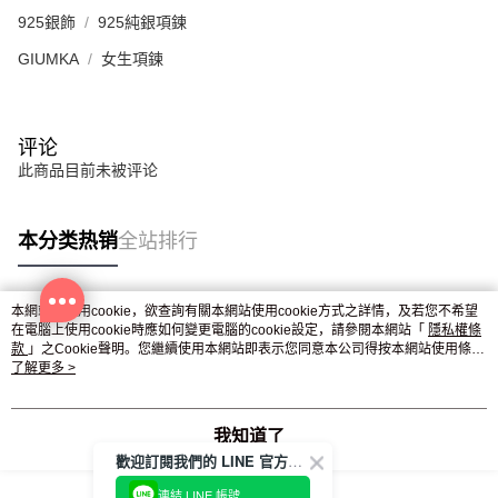
925銀飾
925純銀項鍊
GIUMKA
女生項鍊
评论
此商品目前未被评论
本分类热销
全站排行
本網站中使用cookie，欲查詢有關本網站使用cookie方式之詳情，及若您不希望
热门标签
在電腦上使用cookie時應如何變更電腦的cookie設定，請參閱本網站「
隱私權條
款
」之Cookie聲明。您繼續使用本網站即表示您同意本公司得按本網站使用條款
之Cookie聲明使用cookie。
了解更多 >
我知道了
歡迎訂閱我們的 LINE 官方帳號
連結 LINE 帳號