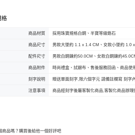
規格
商品材質
採用珠寶規格白鋼、半寶等級鋯石
商品尺寸
男款大墜約 1.1 x 1.4 CM、女款小墜約 1.0 x 
配件尺寸
男款白鋼鍊約50.0CM、女款白鋼鍊約45.0C
商品附件
時尚禮盒、拭銀布、售後服務回函、商品使
刻字說明
贈送單面刻字,限六個字元 請備註欄寫 刻字
注意事項
商品經刻字後屬客製化商品,客製化商品辦理
個商品嗎？購買後給他一個好評吧