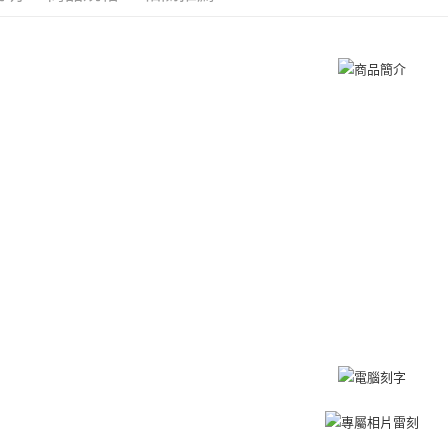
免運費
２．訂單
３．收到繳
抗過敏白
／ATM／
付款後全
※ 請注意
情侶項鍊
免運費
絡購買商品
先享後付
7-11取貨
※ 交易是
是否繳費成
免運費
付客戶支
付款後7-1
【注意事
免運費
１．透過由
交易，需
7-11取貨
求債權轉
２．關於
免運費
https://aft
３．未成
黑貓宅急便
「AFTE
免運費
任。
４．使用「
郵局掛號
即時審查
結果請求
免運費
５．嚴禁
形，恩沛
機車快遞(
動。