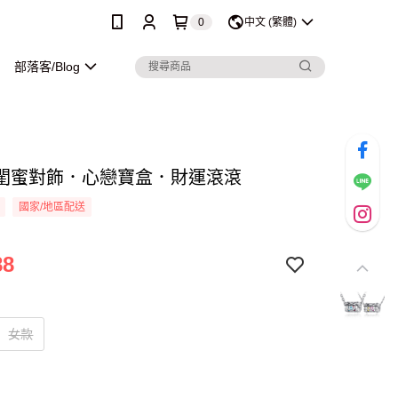
0
中文 (繁體)
部落客/Blog
閨蜜對飾．心戀寶盒．財運滾滾
國家/地區配送
88
女款