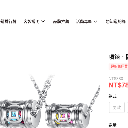
熱銷排行榜
客製說明
品牌推薦
活動專區
想知道的飾
項鍊．
超取免運費
NT$880
NT$7
款式
男款
數量