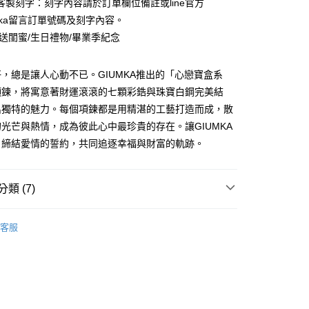
業銀行
遠東國際商業銀行
客製刻字：刻字內容請於訂單欄位備註或line官方
業儲蓄銀行
台北富邦商業銀行
台灣）商業銀行
華泰商業銀行
小企業銀行
台中商業銀行
業銀行
永豐商業銀行
際商業銀行
臺灣中小企業銀行
umka留言訂單號碼及刻字內容。
業銀行
遠東國際商業銀行
台灣）商業銀行
華泰商業銀行
業銀行
星展（台灣）商業銀行
業銀行
匯豐（台灣）商業銀行
業銀行
永豐商業銀行
/送閨蜜/生日禮物/畢業季紀念
業銀行
遠東國際商業銀行
際商業銀行
中國信託商業銀行
業銀行
聯邦商業銀行
業銀行
星展（台灣）商業銀行
業銀行
永豐商業銀行
天信用卡公司
際商業銀行
元大商業銀行
際商業銀行
中國信託商業銀行
業銀行
星展（台灣）商業銀行
，總是讓人心動不已。GIUMKA推出的「心戀寶盒系
業銀行
玉山商業銀行
天信用卡公司
際商業銀行
中國信託商業銀行
台灣）商業銀行
台新國際商業銀行
項鍊，將寓意著財運滾滾的七顆彩鋯與珠寶白鋼完美結
天信用卡公司
託商業銀行
台灣樂天信用卡公司
y
出獨特的魅力。每個項鍊都是用精湛的工藝打造而成，散
光芒與熱情，成為彼此心中最珍貴的存在。讓GIUMKA
，締結愛情的誓約，共同追逐幸福與財富的軌跡。
享後付
FTEE先享後付」】
類 (7)
先享後付是「在收到商品之後才付款」的支付方式。 讓您購物簡單
心！
情人對鍊
：不需註冊會員、不需綁卡、不需儲值。
客服
：只要手機號碼，簡訊認證，即可結帳。
幸運石換鑽系列
：先確認商品／服務後，再付款。
情人禮優惠2件1314
EE先享後付」結帳流程】
鋼 項鍊
方式選擇「AFTEE先享後付」後，將跳轉至「AFTEE先享後
付款
頁面，進行簡訊認證並確認金額後，即可完成結帳。
侶 項鍊