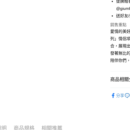
聯邦商
墜牌贈
LINE Pay
上海商
匯豐（
臺灣中
元大商
兆豐國
@gi
聯邦商
匯豐（
Apple Pay
玉山商
台中商
元大商
送好友
聯邦商
台新國
華泰商
玉山商
街口支付
元大商
銷售重點
台灣樂
遠東國
台新國
玉山商
愛情的美好
永豐商
台灣樂
悠遊付
台新國
星展（
列」情侶
台灣樂
中國信
Google Pa
合，展現
發著無比的
全盈+PAY
陪伴你們
AFTEE先
相關說明
【關於「A
商品相關分
ATM付款
AFTEE
便利好安
GIUMKA
貨到付款
１．簡單
分享
２．便利
精選推薦
３．安心
館長推薦
運送方式
【「AFT
項鍊
白
１．於結帳
全家取貨
付」結帳
說明
商品規格
相關推薦
項鍊
情