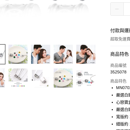
付款與運
超取免運
付款方式
商品特色
信用卡一
商品編號
3525078
信用卡分
商品特色
3 期 
MN070
6 期 
合作金
嚴選白
華南商
12 期
心戀寶
合作金
上海商
華南商
嚴選白
24 期
合作金
國泰世
上海商
寬版約 1
華南商
臺灣中
合作金
超商取貨
國泰世
上海商
細版約 1
匯豐（
華南商
臺灣中
國泰世