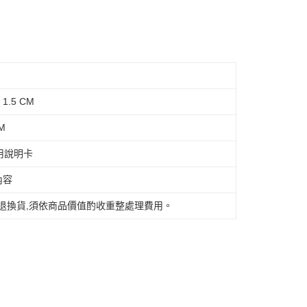
1.5 CM
M
用說明卡
內容
退換貨,須依商品價值酌收重整處理費用。