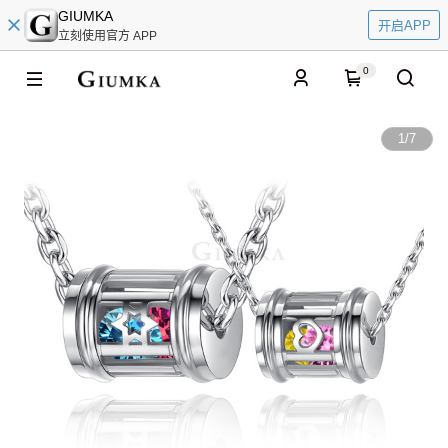
GIUMKA
开启APP
立刻使用官方 APP
0
1
/
7