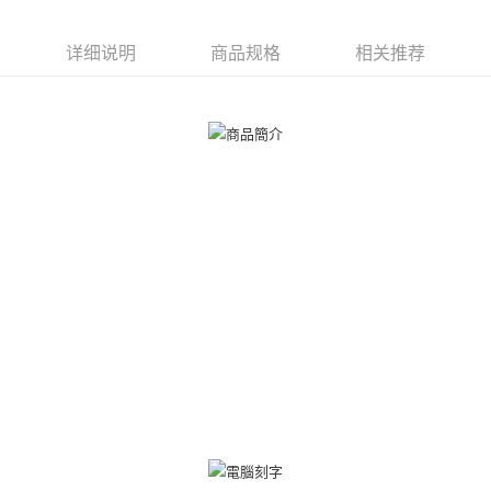
一、關於 AFTEE先享後付
ATM付款
1. 於付款方式選擇AFTEE先享後付，將跳出AFTEE先享後付手機驗證視
窗。
详细说明
商品规格
相关推荐
货到付款
2. 進行簡訊驗證之後，即可完成結帳手續。
3. 訂單確認後不需事先繳費，商品會配送至您的指定地址。
4. 下訂完成後，您的手機會收到一封繳費通知簡訊，APP會員則會收到
运送方式
AFTEE APP推播通知。
5. 收到商品當下無需繳費，確認無誤後，請再利用繳費通知簡訊或AFTEE
全家取貨付款
APP於四大便利商店‧ATM/網銀等方式進行付款。
免运费
請留意繳費期限為 14 天。唯有下載 AFTEE App 成為 AFTEE 會員者方能享
付款後全家取貨
有最長 45 天內付款之服務。
免运费
繳費期限，為商家向您請款的時間，再加上使用AFTEE可延長的天數所計算
出。使用AFTEE下訂可以延長您收到商品前的繳費天數，但無法保證一定能
7-11取貨付款
夠在期限內收到商品(例如:預購商品或預計到貨時間較長者)。因此無論收到
免运费
商品與否，仍需要請您在AFTEE規定的時間內完成繳費。
二、付款限制
付款後7-11取貨
1. 初次使用 AFTEE 時，將依認證結果及本公司審查結果，核予每個人不同
免运费
之上限額度
2. 結帳金額須大於NT$30
7-11取貨(快速到店)
3. 目前僅支援台灣會員
免运费
三、聲明條款