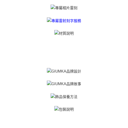
「AFTEE先享後付」(下稱本服務)乃由恩沛科技股份有限公司(下稱 AFTEE )
黑貓宅急便-(離島請自行填寫住址)
所提供，並由 AFTEE 向您收取款項。因使用本服務所須提供之個人資料(包
免运费
含但不限於訂購人姓名、電話，收件人姓名、電話、收件地址)，將交付予
AFTEE 於本服務必要服務範圍內運用。關於 AFTEE 對於個人資料之蒐集、
郵局掛號
處理、利用，詳參 AFTEE 官網之『個人資料蒐集、處理及利用告知聲明』
（
https://aftee.tw/privacypolicy/
）。
免运费
若款項超過繳費期限，將根據當次的金額加收年利率 16% 的逾期滯納金。
機車快遞(限大台北地區運費到付) 下單後請聯絡LINE官方帳號 @gi
未成年的使用者，請事先徵得法定代理人或監護人之同意方可使用
umka
AFTEE。
免运费
若您對於個人資料之處理、利用有任何疑問，或欲行使相關法律權利，請聯
繫恩沛科技股份有限公司。若您不同意我們將上開所示之個人資料，連同必
黑貓到付(離島不適用)
要之購買訂單資訊提供予 AFTEE ，或讓 AFTEE 蒐集處理利用您的個人資
免运费
料，請勿選用本服務。
海外宅配
查看运费