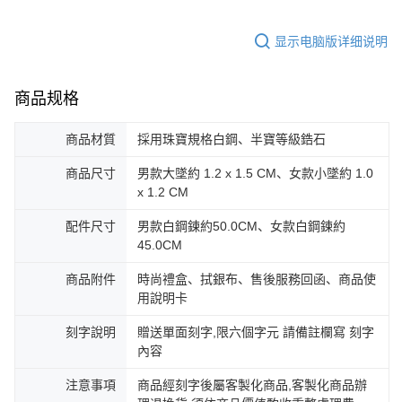
显示电脑版详细说明
商品规格
商品材質
採用珠寶規格白鋼、半寶等級鋯石
商品尺寸
男款大墜約 1.2 x 1.5 CM、女款小墜約 1.0
x 1.2 CM
配件尺寸
男款白鋼鍊約50.0CM、女款白鋼鍊約
45.0CM
商品附件
時尚禮盒、拭銀布、售後服務回函、商品使
用說明卡
刻字說明
贈送單面刻字,限六個字元 請備註欄寫 刻字
內容
注意事項
商品經刻字後屬客製化商品,客製化商品辦