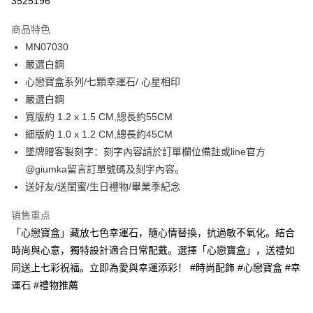
3525196
3期 0利率，每期
NT$262
21家银行
商品特色
6期 0利率，每期
NT$131
21家银行
合作金库商业银行
第一商业银行
MN07030
华南商业银行
彰化商业银行
12期 0利率，每期
NT$65
21家银行
合作金库商业银行
第一商业银行
嚴選白鋼
上海商业储蓄银行
台北富邦商业银行
华南商业银行
彰化商业银行
24期 0利率，每期
NT$32
20家银行
合作金库商业银行
第一商业银行
国泰世华商业银行
兆丰国际商业银行
心戀寶盒系列/七顆幸運石/ 心星相印
上海商业储蓄银行
台北富邦商业银行
华南商业银行
彰化商业银行
台湾中小企业银行
台中商业银行
合作金库商业银行
第一商业银行
嚴選白鋼
超商取货付款
国泰世华商业银行
兆丰国际商业银行
上海商业储蓄银行
台北富邦商业银行
汇丰（台湾）商业银行
华泰商业银行
华南商业银行
彰化商业银行
台湾中小企业银行
台中商业银行
寬版約 1.2 x 1.5 CM,總長約55CM
国泰世华商业银行
兆丰国际商业银行
联邦商业银行
远东国际商业银行
LINE Pay
上海商业储蓄银行
台北富邦商业银行
汇丰（台湾）商业银行
华泰商业银行
細版約 1.0 x 1.2 CM,總長約45CM
台湾中小企业银行
台中商业银行
元大商业银行
永丰商业银行
兆丰国际商业银行
台湾中小企业银行
联邦商业银行
远东国际商业银行
汇丰（台湾）商业银行
华泰商业银行
墜牌贈客製刻字：刻字內容請於訂單欄位備註或line官方
Apple Pay
玉山商业银行
星展（台湾）商业银行
台中商业银行
汇丰（台湾）商业银行
元大商业银行
永丰商业银行
联邦商业银行
远东国际商业银行
@giumka留言訂單號碼及刻字內容。
台新国际商业银行
中国信托商业银行
华泰商业银行
联邦商业银行
玉山商业银行
星展（台湾）商业银行
街口支付
元大商业银行
永丰商业银行
台湾乐天信用卡公司
远东国际商业银行
元大商业银行
送好友/送閨蜜/生日禮物/畢業季紀念
台新国际商业银行
中国信托商业银行
玉山商业银行
星展（台湾）商业银行
永丰商业银行
玉山商业银行
台湾乐天信用卡公司
悠遊付
台新国际商业银行
中国信托商业银行
销售重点
星展（台湾）商业银行
台新国际商业银行
台湾乐天信用卡公司
中国信托商业银行
台湾乐天信用卡公司
Google Pay
「心戀寶盒」藏放七色幸運石，隨心情替換，抗過敏不氧化。結合
時尚與心意，獨特設計適合日常配戴。選擇「心戀寶盒」，送禮如
Plus PAY
同送上七彩祝福。立即為愛與幸運添彩！ #時尚配飾 #心戀寶盒 #幸
AFTEE先享后付
運石 #禮物推薦
相关说明