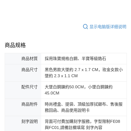
三、聲明條款
「AFTEE先享後付」(下稱本服務)乃由恩沛科技股份有限公司(下稱 AFTEE )
黑貓宅急便-(離島請自行填寫住址)
所提供，並由 AFTEE 向您收取款項。因使用本服務所須提供之個人資料(包
免运费
含但不限於訂購人姓名、電話，收件人姓名、電話、收件地址)，將交付予
AFTEE 於本服務必要服務範圍內運用。關於 AFTEE 對於個人資料之蒐集、
显示电脑版详细说明
郵局掛號
處理、利用，詳參 AFTEE 官網之『個人資料蒐集、處理及利用告知聲明』
（
https://aftee.tw/privacypolicy/
）。
免运费
商品规格
若款項超過繳費期限，將根據當次的金額加收年利率 16% 的逾期滯納金。
機車快遞(限大台北地區運費到付) 下單後請聯絡LINE官方帳號 @gi
未成年的使用者，請事先徵得法定代理人或監護人之同意方可使用
umka
AFTEE。
商品材質
採用珠寶規格白鋼、半寶等級鋯石
免运费
若您對於個人資料之處理、利用有任何疑問，或欲行使相關法律權利，請聯
商品尺寸
黑色男款大墜約 2.7 x 1.7 CM，玫金女款小
繫恩沛科技股份有限公司。若您不同意我們將上開所示之個人資料，連同必
黑貓到付(離島不適用)
墜約 2.3 x 1.1 CM
要之購買訂單資訊提供予 AFTEE ，或讓 AFTEE 蒐集處理利用您的個人資
免运费
料，請勿選用本服務。
配件尺寸
大墜白鋼鍊約50.0CM，小墜白鋼鍊約
海外宅配
查看运费
45.0CM
商品附件
時尚禮盒、提袋、頂級加厚拭銀布、售後服
務回函、商品使用說明卡
刻字說明
背面可付費加購刻字服務，字型限制FE08
與FC01,請備註欄填寫 刻字內容