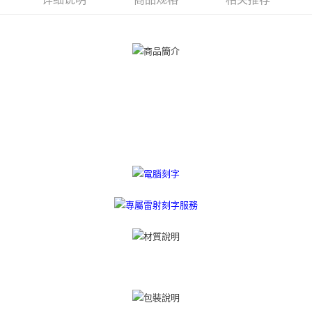
相关说明
一、關於 AFTEE先享後付
ATM付款
1. 於付款方式選擇AFTEE先享後付，將跳出AFTEE先享後付手機驗證視
窗。
货到付款
2. 進行簡訊驗證之後，即可完成結帳手續。
3. 訂單確認後不需事先繳費，商品會配送至您的指定地址。
4. 下訂完成後，您的手機會收到一封繳費通知簡訊，APP會員則會收到
运送方式
AFTEE APP推播通知。
5. 收到商品當下無需繳費，確認無誤後，請再利用繳費通知簡訊或AFTEE
全家取貨付款
APP於四大便利商店‧ATM/網銀等方式進行付款。
免运费
請留意繳費期限為 14 天。唯有下載 AFTEE App 成為 AFTEE 會員者方能享
付款後全家取貨
有最長 45 天內付款之服務。
免运费
繳費期限，為商家向您請款的時間，再加上使用AFTEE可延長的天數所計算
出。使用AFTEE下訂可以延長您收到商品前的繳費天數，但無法保證一定能
7-11取貨付款
夠在期限內收到商品(例如:預購商品或預計到貨時間較長者)。因此無論收到
免运费
商品與否，仍需要請您在AFTEE規定的時間內完成繳費。
二、付款限制
付款後7-11取貨
1. 初次使用 AFTEE 時，將依認證結果及本公司審查結果，核予每個人不同
免运费
之上限額度
2. 結帳金額須大於NT$30
7-11取貨(快速到店)
3. 目前僅支援台灣會員
免运费