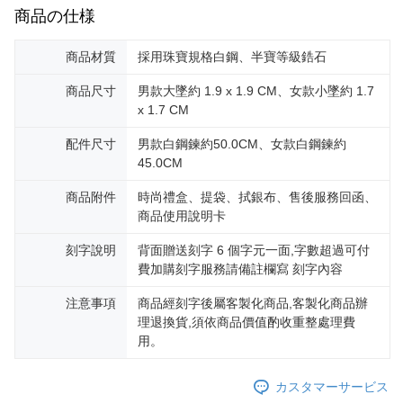
商品の仕様
商品材質
採用珠寶規格白鋼、半寶等級鋯石
商品尺寸
男款大墜約 1.9 x 1.9 CM、女款小墜約 1.7
x 1.7 CM
配件尺寸
男款白鋼鍊約50.0CM、女款白鋼鍊約
45.0CM
商品附件
時尚禮盒、提袋、拭銀布、售後服務回函、
商品使用說明卡
刻字說明
背面贈送刻字 6 個字元一面,字數超過可付
費加購刻字服務請備註欄寫 刻字內容
注意事項
商品經刻字後屬客製化商品,客製化商品辦
理退換貨,須依商品價值酌收重整處理費
用。
カスタマーサービス