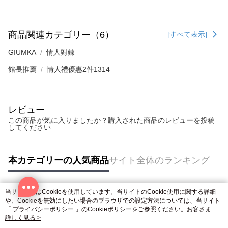
商品関連カテゴリー（6）
[すべて表示]
GIUMKA
情人對鍊
館長推薦
情人禮優惠2件1314
レビュー
この商品が気に入りましたか？購入された商品のレビューを投稿
してください
本カテゴリーの人気商品
サイト全体のランキング
当サイトではCookieを使用しています。当サイトのCookie使用に関する詳細
人気タグ
や、Cookieを無効にしたい場合のブラウザでの設定方法については、当サイト
「
プライバシーポリシー
」のCookieポリシーをご参照ください。お客さま
が、当サイトを引き続き使用される場合、当社がサイト利用規約のCookieポリ
詳しく見る >
シーに基づいてCookieを使用することに同意したものとみなします。