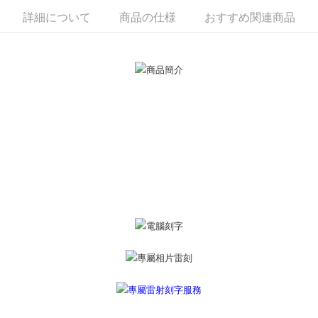
説明
詳細について
商品の仕様
おすすめ関連商品
一、 AFTEE代金後払いについて
ATM払い
1.お支払い方法でAFTEE代金後払いを選択すると、携帯電話認証ウィンド
ウが表示されます。
代金引換
2.SMSで認証してお支払い手続を進めてください。
3.注文するときのお支払いは不要です。商品はご指定の住所に配送されま
す。
配送方法
4.ご注文が完了すると、携帯に支払い通知のSMSが届きます。アプリ会員
の場合は、AFTEE アプリプッシュ通知が届きます。
全家取貨付款
5.商品受け取り時のお支払いは不要です。商品を確かめてから、SMSまた
送料無料
はアプリの通知に従って、4大コンビニ、またはATM/オンラインバンキン
グでお支払いください。
付款後全家取貨
代金納付期限は最短で 14 日以内ですので、ご注意ください。AFTEE アプ
送料無料
リをダウンロードして AFTEE 会員になるとお支払い期限を最長 45 日以内
まで延長できます。
7-11取貨付款
送料無料
お支払期限は、ショップが請求した期日と、AFTEEで延長できる日数をも
とに計算されます。AFTEEで注文すると、商品を受け取るまで支払い期限
付款後7-11取貨
を延長できますが、商品を期限内に受け取れない場合があります（例：予
約商品や商品到着日が比較的遅い商品）。そのため、商品到着の有無に関
送料無料
わらず、AFTEEで指定された期限内にお支払いください。
7-11取貨(快速到店)
二、支払い限度額
送料無料
1.初回 AFTEEを ご利用の際に、認証結果及び当社の審査の結果に基づ