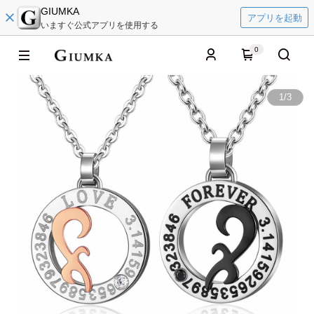
GIUMKA
アプリを起動
いますぐ公式アプリを使用する
0
1
/
3