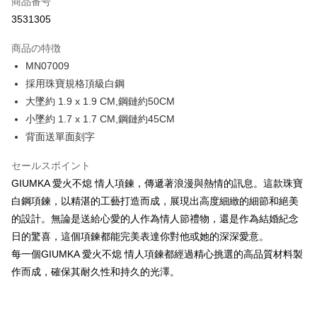
商品番号
クレジットカード分割払い
3531305
3回払い、金利0、毎回
NT$262
21行の銀行
商品の特徴
6回払い、金利0、毎回
NT$131
21行の銀行
合作金庫商業銀行
第一商業銀行
MN07009
華南商業銀行
彰化商業銀行
12回払い、金利0、毎回
NT$65
21行の銀行
合作金庫商業銀行
第一商業銀行
採用珠寶規格頂級白鋼
上海商業儲蓄銀行
台北富邦商業銀行
華南商業銀行
彰化商業銀行
24回払い、金利0、毎回
NT$32
20行の銀行
合作金庫商業銀行
第一商業銀行
国泰世華商業銀行
兆豐國際商業銀行
大墜約 1.9 x 1.9 CM,鋼鏈約50CM
上海商業儲蓄銀行
台北富邦商業銀行
華南商業銀行
彰化商業銀行
台湾中小企業銀行
台中商業銀行
合作金庫商業銀行
第一商業銀行
小墜約 1.7 x 1.7 CM,鋼鏈約45CM
コンビニ店頭代金引換
国泰世華商業銀行
兆豐國際商業銀行
上海商業儲蓄銀行
台北富邦商業銀行
HSBC(台湾)商業銀行
華泰商業銀行
華南商業銀行
彰化商業銀行
台湾中小企業銀行
台中商業銀行
背面送單面刻字
国泰世華商業銀行
兆豐國際商業銀行
聯邦商業銀行
遠東国際商業銀行
LINE Pay
上海商業儲蓄銀行
台北富邦商業銀行
HSBC(台湾)商業銀行
華泰商業銀行
台湾中小企業銀行
台中商業銀行
元大商業銀行
永豐商業銀行
兆豐國際商業銀行
台湾中小企業銀行
聯邦商業銀行
遠東国際商業銀行
セールスポイント
HSBC(台湾)商業銀行
華泰商業銀行
Apple Pay
玉山商業銀行
星展(台湾)商業銀行
台中商業銀行
HSBC(台湾)商業銀行
元大商業銀行
永豐商業銀行
GIUMKA 愛火不熄 情人項鍊，傳遞著浪漫與熱情的訊息。這款珠寶
聯邦商業銀行
遠東国際商業銀行
台新國際商業銀行
中国信託商業銀行
華泰商業銀行
聯邦商業銀行
玉山商業銀行
星展(台湾)商業銀行
JKOPAY
元大商業銀行
永豐商業銀行
白鋼項鍊，以精湛的工藝打造而成，展現出高度細緻的細節和絕美
台湾楽天クレジットカード会社
遠東国際商業銀行
元大商業銀行
台新國際商業銀行
中国信託商業銀行
玉山商業銀行
星展(台湾)商業銀行
的設計。無論是送給心愛的人作為情人節禮物，還是作為結婚紀念
永豐商業銀行
玉山商業銀行
台湾楽天クレジットカード会社
Easy Wallet
台新國際商業銀行
中国信託商業銀行
星展(台湾)商業銀行
台新國際商業銀行
日的驚喜，這個項鍊都能完美表達你對他或她的深深愛意。
台湾楽天クレジットカード会社
中国信託商業銀行
台湾楽天クレジットカード会社
Google Pay
每一個GIUMKA 愛火不熄 情人項鍊都經過精心挑選的高品質材料製
作而成，確保其耐久性和持久的光澤。
Plus Pay
AFTEE代金後払い