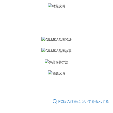
き、限度額が設定されます。
2.決済金額は最低NT$20です。
黑貓宅急便-(離島請自行填寫住址)
3.現在、台湾の会員のみご利用いただけます。
送料無料
三、利用規約「AFTEE代金後払い」（以下当サービスという）はネットプ
郵局掛號
ロテクションズ（以下 AFTEE という）が提供し、AFTEEが代金を徴収し
ます。当サービスご利用の際に提供しなければならない個人情報（注文者
送料無料
の氏名、電話番号、受取人の氏名、電話番号、受取人住所を含むがこれに
限らない）は、AFTEEに渡され当サービスで必要な範囲内で利用されま
機車快遞(限大台北地區運費到付) 下單後請聯絡LINE官方帳號 @gi
す。AFTEEの個人情報の収集、処理、利用について、詳細はAFTEE公式ホ
umka
ームページの『個人情報の収集、処理及び利用に関する声明』をご参照く
ださい（
https://aftee.tw/privacypolicy/
）。
送料無料
AFTEEの初回ご利用の際に、審査を通過すれば、最高額がNT$10,000にな
黑貓到付(離島不適用)
ります。支払い期限を過ぎた場合、その金額に基づいて年利20%の遅延滞
送料無料
納金が加算されます。未成年の利用者は、事前に法定代理人または後見人
の同意を得ればAFTEEをご利用いただけます。
海外宅配
送料を確認
個人情報の処理、利用について疑問がある、または関連する法律の権利を
行使したい場合は、ネットプロテクションズ
cs_tw@netprotections.co.jp
にご連絡ください。上記に示した個人情報を、必要な購入注文書とあわせ
てAFTEEにご提供いただく、またはAFTEEにあなたの個人情報の収集、処
PC版の詳細についてを表示する
理、利用を許可することににご同意いただけない場合は、当サービスを選
択しないでください。