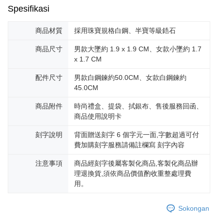
pembayaran dalam tempoh tersebut, yuran pembayaran lewat sebanyak
Spesifikasi
20% setahun akan dikenakan. Pengguna bawah umur dikehendaki
mendapatkan kebenaran daripada ibu bapa atau penjaga yang sah
untuk menggunakan AFTEE.
商品材質
採用珠寶規格白鋼、半寶等級鋯石
Sila hubungi NP Taiwan Inc. di
cs_tw@netprotections.co.jp
jika anda
商品尺寸
男款大墜約 1.9 x 1.9 CM、女款小墜約 1.7
mempunyai sebarang kebimbangan mengenai pemprosesan dan
x 1.7 CM
penggunaan pada data peribadi. Jika anda tidak bersetuju dengan data
peribadi yang disenaraikan seperti di atas akan dikumpul dan digunakan
配件尺寸
男款白鋼鍊約50.0CM、女款白鋼鍊約
oleh AFTEE, sila jangan gunakan perkhidmatan ini.
45.0CM
商品附件
時尚禮盒、提袋、拭銀布、售後服務回函、
商品使用說明卡
刻字說明
背面贈送刻字 6 個字元一面,字數超過可付
費加購刻字服務請備註欄寫 刻字內容
注意事項
商品經刻字後屬客製化商品,客製化商品辦
理退換貨,須依商品價值酌收重整處理費
用。
Sokongan