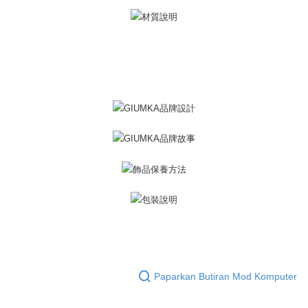
boleh melanjutkan tempoh pembayaran anda sebelum anda menerima
7-11取貨(快速到店)
pesanan. Walau bagaimanapun, tiada jaminan bahawa anda boleh
Penghantaran percuma
menerima pesanan anda semasa tempoh pembayaran (cth.: produk
prapesanan atau produk yang mungkin mengambil masa yang lebih
黑貓宅急便-(離島請自行填寫住址)
lama untuk dihantar). Oleh itu, anda dikehendaki membuat pembayaran
kepada AFTEE dalam tempoh sama ada anda menerima pesanan.
Penghantaran percuma
Kedua, Sekatan Pembayaran
郵局掛號
1. Jumlah yang diperakui untuk pengguna kali pertama boleh sehingga
Penghantaran percuma
NT$10,000. Amaun diperakui sebenar yang diluluskan akan berdasarkan
keputusan pensijilan dan semakan oleh AFTEE.
2. Amaun perbelanjaan minimum mestilah lebih besar daripada NT$20.
機車快遞(限大台北地區運費到付) 下單後請聯絡LINE官方帳號 @gi
3. Pada masa ini hanya tersedia untuk ahli Taiwan.
umka
Penghantaran percuma
Ketiga, Syarat Perkhidmatan
Perkhidmatan AFTEE Beli Sekarang Bayar Kemudian disediakan oleh NP
黑貓到付(離島不適用)
Taiwan, Inc. dan AFTEE akan membuat bil kepada pengguna. AFTEE
akan menggunakan data peribadi yang dikumpul (termasuk nama
Penghantaran percuma
pembeli, no. telefon, nama penerima, no. telefon, alamat penerima) untuk
penggunaan perkhidmatan. Sila rujuk kepada "Penyata Pengumpulan
海外宅配
Kadar Penghantaran
Data Peribadi, Pemprosesan, Penggunaan"
(https://aftee.tw/privacypolicy/
) untuk maklumat lanjut.
Paparkan Butiran Mod Komputer
Jumlah yang diperakui untuk pengguna kali pertama yang lulus
kelulusan boleh sehingga NT$10,000. Jika pengguna tidak membuat