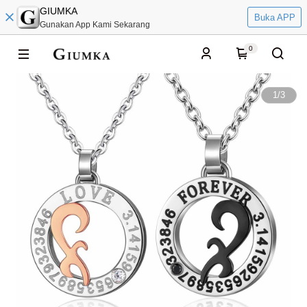
GIUMKA
Buka APP
Gunakan App Kami Sekarang
0
1
/
3