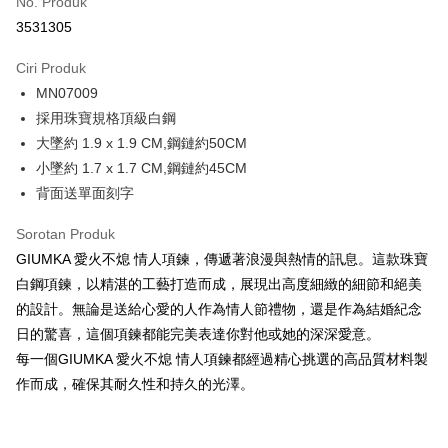
No. Produk
Ansuran Kad Kredit
3531305
3 ansuran pada kadar faedah 0,
NT$262
setiap ansuran
Ciri Produk
21 Bank
6 ansuran pada kadar faedah 0,
NT$131
setiap
Taiwan Cooperative Bank
Bank Komersial Pertama
MN07009
Hua Nan Commercial
Chang Hwa Commercial
ansuran
21 Bank
Bank
Bank
採用珠寶規格頂級白鋼
12 ansuran pada kadar faedah 0,
NT$65
setiap ansuran
Taiwan Cooperative Bank
Bank Komersial Pertama
The Shanghai
Bank Komersial Taipei
大墜約 1.9 x 1.9 CM,鋼鏈約50CM
Hua Nan Commercial Bank
Chang Hwa Commercial Bank
21 Bank
24 ansuran pada kadar faedah 0,
NT$32
setiap
Taiwan Cooperative Bank
Bank Komersial Pertama
Commercial & Savings
Fubon
小墜約 1.7 x 1.7 CM,鋼鏈約45CM
The Shanghai Commercial &
Bank Komersial Taipei Fubon
Hua Nan Commercial
Chang Hwa Commercial
ansuran
Bank
20 Bank
Savings Bank
背面送單面刻字
Bank
Bank
Bank Cathay United
Mega International
Taiwan Cooperative Bank
Bank Komersial Pertama
Bank Cathay United
Mega International Commercial
Pengambilan di Kedai Serbaneka
The Shanghai
Bank Komersial Taipei
Commercial Bank
Hua Nan Commercial Bank
Chang Hwa Commercial Bank
Sorotan Produk
Bank
Commercial & Savings
Fubon
Taiwan Business Bank
Taichung Commercial
LINE Pay
The Shanghai Commercial &
Bank Komersial Taipei Fubon
Taiwan Business Bank
Taichung Commercial Bank
GIUMKA 愛火不熄 情人項鍊，傳遞著浪漫與熱情的訊息。這款珠寶
Bank
Bank
Savings Bank
HSBC Bank (Taiwan) Limited
Hwatai Bank
白鋼項鍊，以精湛的工藝打造而成，展現出高度細緻的細節和絕美
Bank Cathay United
Mega International
HSBC Bank (Taiwan)
Hwatai Bank
Apple Pay
Mega International Commercial
Taiwan Business Bank
Union Bank of Taiwan
Far Eastern International Bank
Commercial Bank
Limited
的設計。無論是送給心愛的人作為情人節禮物，還是作為結婚紀念
Bank
Yuanta Commercial Bank
Bank SinoPac
Taiwan Business Bank
Taichung Commercial
Union Bank of Taiwan
Far Eastern International
JKOPAY
日的驚喜，這個項鍊都能完美表達你對他或她的深深愛意。
Taichung Commercial Bank
HSBC Bank (Taiwan) Limited
Bank Komersial E.SUN
DBS Bank
Bank
Bank
每一個GIUMKA 愛火不熄 情人項鍊都經過精心挑選的高品質材料製
Hwatai Bank
Union Bank of Taiwan
Bank Antarabangsa Taishin
Bank CTBC
Easy Wallet
HSBC Bank (Taiwan)
Hwatai Bank
Yuanta Commercial Bank
Bank SinoPac
Far Eastern International Bank
Yuanta Commercial Bank
Syarikat Kad Kredit Rakuten
作而成，確保其耐久性和持久的光澤。
Limited
Bank Komersial E.SUN
DBS Bank
Bank SinoPac
Bank Komersial E.SUN
Google Pay
Taiwan
Union Bank of Taiwan
Far Eastern International
Bank Antarabangsa
Bank CTBC
DBS Bank
Bank Antarabangsa Taishin
Bank
Taishin
Plus PAY
Bank CTBC
Syarikat Kad Kredit Rakuten