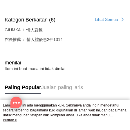
Kategori Berkaitan (6)
Lihat Semua
GIUMKA
情人對鍊
館長推薦
情人禮優惠2件1314
menilai
Item ini buat masa ini tidak dinilai
Paling Popular
Jualan paling laris
Laman web ini ada menggunakan kuki. Sekiranya anda ingin mengetahui
Tag Popular
secara terperinci bagaimana kuki digunakan di laman web ini, dan bagaimana
untuk mengubah tetapan kuki komputer anda. Jika anda tidak mahu
menggunakan kuki di komputer anda, sila rujuk penerangan mengenai kuki.
Butiran >
Dasar Privasi
Laman web ini ada menggunakan kuki. Sekiranya anda ingin