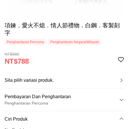
項鍊．愛火不熄．情人節禮物．白鋼．客製刻
字
Penghantaran Percuma
Penghantaran Negara/Wilayah
NT$980
NT$788
Sila pilih variasi produk.
Pembayaran Dan Penghantaran
Penghantaran Percuma
Kaedah Pembayaran
Ciri Produk
Kad Kredit (Bayaran Penuh)