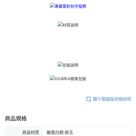
３．未成年的使用者請事先徵得法定代理人或監護人之同意方可使用
免運費
「AFTEE先享後付」，若未經同意申辦者引起之損失，本公司不負相關責
任。
郵局掛號
４．使用「AFTEE先享後付」時，將依據個別帳號之用戶狀況，依本公司即
時審查核予不同之上限額度；若仍有額度不足之情形，本公司將視審查結果
免運費
請求用戶進行身份認證。
５．嚴禁一人註冊多個帳號或使用他人資訊註冊。若發現惡意使用之情形，
機車快遞(限大台北地區運費到付) 下單後請聯絡LINE官方帳號 @gi
恩沛科技股份有限公司將有權停止該用戶之使用額度並採取法律行動。
umka
免運費
黑貓到付(離島不適用)
免運費
海外宅配
查看運費
顯示電腦版詳細說明
商品規格
商品材質
嚴選白鋼,剛玉