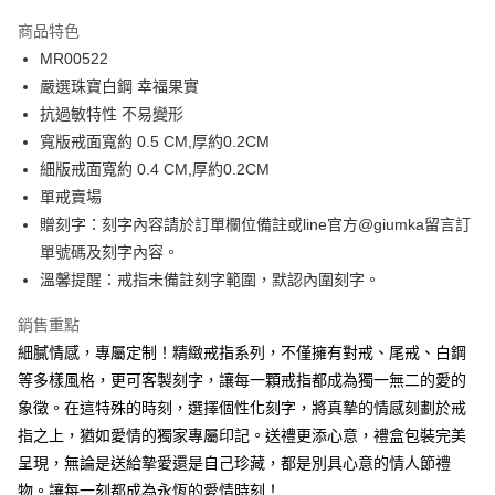
3 期 0 利率 每期
NT$230
21家銀行
商品特色
6 期 0 利率 每期
NT$115
21家銀行
合作金庫商業銀行
第一商業銀行
MR00522
華南商業銀行
彰化商業銀行
12 期 0 利率 每期
NT$57
21家銀行
合作金庫商業銀行
第一商業銀行
嚴選珠寶白鋼 幸福果實
上海商業儲蓄銀行
台北富邦商業銀行
華南商業銀行
彰化商業銀行
24 期 0 利率 每期
NT$28
20家銀行
合作金庫商業銀行
第一商業銀行
國泰世華商業銀行
兆豐國際商業銀行
抗過敏特性 不易變形
上海商業儲蓄銀行
台北富邦商業銀行
華南商業銀行
彰化商業銀行
臺灣中小企業銀行
台中商業銀行
合作金庫商業銀行
第一商業銀行
寬版戒面寬約 0.5 CM,厚約0.2CM
超商取貨付款
國泰世華商業銀行
兆豐國際商業銀行
上海商業儲蓄銀行
台北富邦商業銀行
匯豐（台灣）商業銀行
華泰商業銀行
華南商業銀行
彰化商業銀行
臺灣中小企業銀行
台中商業銀行
細版戒面寬約 0.4 CM,厚約0.2CM
國泰世華商業銀行
兆豐國際商業銀行
聯邦商業銀行
遠東國際商業銀行
LINE Pay
上海商業儲蓄銀行
台北富邦商業銀行
匯豐（台灣）商業銀行
華泰商業銀行
單戒賣場
臺灣中小企業銀行
台中商業銀行
元大商業銀行
永豐商業銀行
兆豐國際商業銀行
臺灣中小企業銀行
聯邦商業銀行
遠東國際商業銀行
匯豐（台灣）商業銀行
華泰商業銀行
贈刻字：刻字內容請於訂單欄位備註或line官方@giumka留言訂
Apple Pay
玉山商業銀行
星展（台灣）商業銀行
台中商業銀行
匯豐（台灣）商業銀行
元大商業銀行
永豐商業銀行
聯邦商業銀行
遠東國際商業銀行
單號碼及刻字內容。
台新國際商業銀行
中國信託商業銀行
華泰商業銀行
聯邦商業銀行
玉山商業銀行
星展（台灣）商業銀行
街口支付
元大商業銀行
永豐商業銀行
台灣樂天信用卡公司
遠東國際商業銀行
元大商業銀行
溫馨提醒：戒指未備註刻字範圍，默認內圍刻字。
台新國際商業銀行
中國信託商業銀行
玉山商業銀行
星展（台灣）商業銀行
永豐商業銀行
玉山商業銀行
台灣樂天信用卡公司
悠遊付
台新國際商業銀行
中國信託商業銀行
銷售重點
星展（台灣）商業銀行
台新國際商業銀行
台灣樂天信用卡公司
中國信託商業銀行
台灣樂天信用卡公司
Google Pay
細膩情感，專屬定制！精緻戒指系列，不僅擁有對戒、尾戒、白鋼
等多樣風格，更可客製刻字，讓每一顆戒指都成為獨一無二的愛的
全盈+PAY
象徵。在這特殊的時刻，選擇個性化刻字，將真摯的情感刻劃於戒
AFTEE先享後付
指之上，猶如愛情的獨家專屬印記。送禮更添心意，禮盒包裝完美
相關說明
呈現，無論是送給摯愛還是自己珍藏，都是別具心意的情人節禮
【關於「AFTEE先享後付」】
物。讓每一刻都成為永恆的愛情時刻！