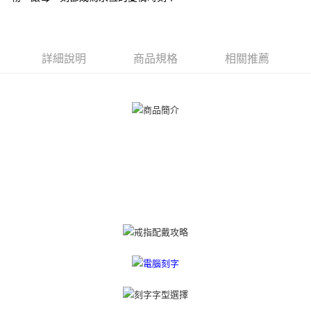
ATM付款
AFTEE先享後付是「在收到商品之後才付款」的支付方式。 讓您購物簡單
便利好安心！
貨到付款
１．簡單：不需註冊會員、不需綁卡、不需儲值。
２．便利：只要手機號碼，簡訊認證，即可結帳。
３．安心：先確認商品／服務後，再付款。
詳細說明
商品規格
相關推薦
運送方式
【「AFTEE先享後付」結帳流程】
全家取貨付款
１．於結帳方式選擇「AFTEE先享後付」後，將跳轉至「AFTEE先享後付」
免運費
結帳頁面，進行簡訊認證並確認金額後，即可完成結帳。
２．訂單成立數日內，您將收到繳費通知簡訊。
付款後全家取貨
３．收到繳費通知簡訊後14天內，點擊此簡訊中的連結，可透過四大超商／
ATM／網路銀行／等多元方式進行付款，方視為交易完成。
免運費
※ 請注意：結帳手續完成當下不需立刻繳費，但若您需要取消訂單，請聯絡
購買商品的店家。未經商家同意取消之訂單仍視為有效，需透過AFTEE先享
7-11取貨付款
後付繳納相關費用。
免運費
※ 交易是否成功請以「AFTEE先享後付 」之結帳頁面顯示為準，若有關於
是否繳費成功／繳費後需取消欲退款等相關疑問，請聯繫「AFTEE先享後付
客戶支援中心」
https://netprotections.freshdesk.com/support/home
付款後7-11取貨
免運費
【注意事項】
１．透過由恩沛科技股份有限公司提供之「AFTEE先享後付」服務完成之交
7-11取貨(快速到店)
易，需依本服務之必要範圍內提供個人資料，並將交易相關給付款項請求債
權轉讓予恩沛科技股份有限公司。
免運費
２．關於個人資料處理事宜，請瀏覽以下網址：
https://aftee.tw/terms/#terms3
黑貓宅急便-(離島請自行填寫住址)