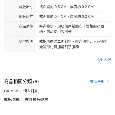
寬版尺寸
戒面寬約 0.5 CM、厚度約 0.2 CM
細版尺寸
戒面寬約 0.4 CM、厚度約 0.2 CM
商品附件
時尚禮盒、頂級加厚拭銀布、售後服務回
函、商品使用說明卡
刻字說明
戒指內圍送單面刻字，限六個字元。超過字
元請另付費加購刻字服務
客服
商品相關分類 (5)
查看全部
GIUMKA
情人對戒
戒指/尾戒
白鋼 戒指/尾戒