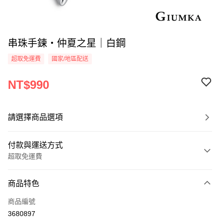
串珠手鍊・仲夏之星｜白鋼
超取免運費
國家/地區配送
NT$990
請選擇商品選項
付款與運送方式
超取免運費
付款方式
商品特色
信用卡一次付款
商品編號
信用卡分期付款
3680897