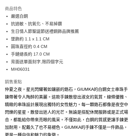
3 期 0 利率 每期
NT$330
21家銀行
商品特色
6 期 0 利率 每期
NT$165
21家銀行
合作金庫商業銀行
第一商業銀行
嚴選白鋼
華南商業銀行
彰化商業銀行
12 期 0 利率 每期
NT$82
21家銀行
合作金庫商業銀行
第一商業銀行
抗過敏、抗氧化、不易掉鑽
上海商業儲蓄銀行
台北富邦商業銀行
華南商業銀行
彰化商業銀行
24 期 0 利率 每期
NT$41
20家銀行
合作金庫商業銀行
第一商業銀行
國泰世華商業銀行
兆豐國際商業銀行
生日情人節聖誕節送禮鋼飾品牌推薦
上海商業儲蓄銀行
台北富邦商業銀行
華南商業銀行
彰化商業銀行
臺灣中小企業銀行
台中商業銀行
合作金庫商業銀行
第一商業銀行
墜飾約 1.1 x 1.1 CM
超商取貨付款
國泰世華商業銀行
兆豐國際商業銀行
上海商業儲蓄銀行
台北富邦商業銀行
匯豐（台灣）商業銀行
華泰商業銀行
華南商業銀行
彰化商業銀行
臺灣中小企業銀行
台中商業銀行
圓珠直徑約 0.4 CM
國泰世華商業銀行
兆豐國際商業銀行
聯邦商業銀行
遠東國際商業銀行
LINE Pay
上海商業儲蓄銀行
台北富邦商業銀行
匯豐（台灣）商業銀行
華泰商業銀行
手鏈總長約 17.0 CM
臺灣中小企業銀行
台中商業銀行
元大商業銀行
永豐商業銀行
兆豐國際商業銀行
臺灣中小企業銀行
聯邦商業銀行
遠東國際商業銀行
匯豐（台灣）商業銀行
華泰商業銀行
背面送單面刻字,限四個字元
Apple Pay
玉山商業銀行
星展（台灣）商業銀行
台中商業銀行
匯豐（台灣）商業銀行
元大商業銀行
永豐商業銀行
聯邦商業銀行
遠東國際商業銀行
MH06031
台新國際商業銀行
中國信託商業銀行
華泰商業銀行
聯邦商業銀行
玉山商業銀行
星展（台灣）商業銀行
街口支付
元大商業銀行
永豐商業銀行
台灣樂天信用卡公司
遠東國際商業銀行
元大商業銀行
台新國際商業銀行
中國信託商業銀行
玉山商業銀行
星展（台灣）商業銀行
銷售重點
永豐商業銀行
玉山商業銀行
台灣樂天信用卡公司
悠遊付
台新國際商業銀行
中國信託商業銀行
仲夏之夜，星光閃耀著如鑲嵌的鋯石，GIUMKA的白鋼女士串珠手
星展（台灣）商業銀行
台新國際商業銀行
台灣樂天信用卡公司
中國信託商業銀行
台灣樂天信用卡公司
Google Pay
鍊帶著令人陶醉的美麗。這款手鍊散發出淑女的氣質，線條優雅、
精緻的串珠設計展現出獨特的女性魅力。每一顆鋯石都像是夜空中
全盈+PAY
閃爍的星星，散發出迷人的光芒。無論是搭配休閒服飾或是正式場
AFTEE先享後付
合，都能給你帶來亮眼的風采。不僅如此，白鋼的質感更讓手鍊更
相關說明
加耐用，配戴久了也不易褪色。GIUMKA的手鍊不僅是一件飾品，
【關於「AFTEE先享後付」】
更是一種自信和魅力的象徵。