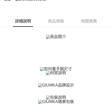
ATM付款
AFTEE先享後付是「在收到商品之後才付款」的支付方式。 讓您購物簡單
便利好安心！
貨到付款
１．簡單：不需註冊會員、不需綁卡、不需儲值。
２．便利：只要手機號碼，簡訊認證，即可結帳。
３．安心：先確認商品／服務後，再付款。
詳細說明
商品規格
相關推薦
運送方式
【「AFTEE先享後付」結帳流程】
全家取貨付款
１．於結帳方式選擇「AFTEE先享後付」後，將跳轉至「AFTEE先享後付」
免運費
結帳頁面，進行簡訊認證並確認金額後，即可完成結帳。
２．訂單成立數日內，您將收到繳費通知簡訊。
付款後全家取貨
３．收到繳費通知簡訊後14天內，點擊此簡訊中的連結，可透過四大超商／
ATM／網路銀行／等多元方式進行付款，方視為交易完成。
免運費
※ 請注意：結帳手續完成當下不需立刻繳費，但若您需要取消訂單，請聯絡
購買商品的店家。未經商家同意取消之訂單仍視為有效，需透過AFTEE先享
7-11取貨付款
後付繳納相關費用。
免運費
※ 交易是否成功請以「AFTEE先享後付 」之結帳頁面顯示為準，若有關於
是否繳費成功／繳費後需取消欲退款等相關疑問，請聯繫「AFTEE先享後付
客戶支援中心」
https://netprotections.freshdesk.com/support/home
付款後7-11取貨
免運費
【注意事項】
１．透過由恩沛科技股份有限公司提供之「AFTEE先享後付」服務完成之交
7-11取貨(快速到店)
易，需依本服務之必要範圍內提供個人資料，並將交易相關給付款項請求債
權轉讓予恩沛科技股份有限公司。
免運費
２．關於個人資料處理事宜，請瀏覽以下網址：
https://aftee.tw/terms/#terms3
黑貓宅急便-(離島請自行填寫住址)