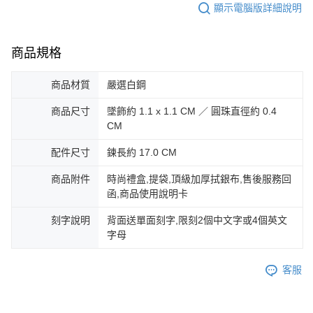
３．未成年的使用者請事先徵得法定代理人或監護人之同意方可使用
顯示電腦版詳細說明
免運費
「AFTEE先享後付」，若未經同意申辦者引起之損失，本公司不負相關責
任。
郵局掛號
４．使用「AFTEE先享後付」時，將依據個別帳號之用戶狀況，依本公司即
商品規格
時審查核予不同之上限額度；若仍有額度不足之情形，本公司將視審查結果
免運費
請求用戶進行身份認證。
５．嚴禁一人註冊多個帳號或使用他人資訊註冊。若發現惡意使用之情形，
商品材質
嚴選白鋼
機車快遞(限大台北地區運費到付) 下單後請聯絡LINE官方帳號 @gi
恩沛科技股份有限公司將有權停止該用戶之使用額度並採取法律行動。
umka
商品尺寸
墜飾約 1.1 x 1.1 CM ／ 圓珠直徑約 0.4
免運費
CM
黑貓到付(離島不適用)
配件尺寸
鍊長約 17.0 CM
免運費
商品附件
時尚禮盒,提袋,頂級加厚拭銀布,售後服務回
海外宅配
查看運費
函,商品使用說明卡
刻字說明
背面送單面刻字,限刻2個中文字或4個英文
字母
客服