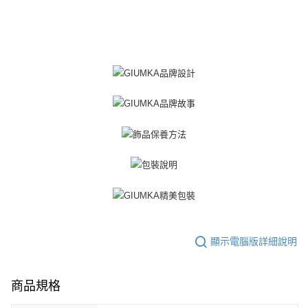
https://aftee.tw/terms/#terms3
黑貓宅急便-(離島請自行填寫住址)
３．未成年的使用者請事先徵得法定代理人或監護人之同意方可使用
免運費
「AFTEE先享後付」，若未經同意申辦者引起之損失，本公司不負相關責
任。
郵局掛號
４．使用「AFTEE先享後付」時，將依據個別帳號之用戶狀況，依本公司即
時審查核予不同之上限額度；若仍有額度不足之情形，本公司將視審查結果
免運費
請求用戶進行身份認證。
５．嚴禁一人註冊多個帳號或使用他人資訊註冊。若發現惡意使用之情形，
機車快遞(限大台北地區運費到付) 下單後請聯絡LINE官方帳號 @gi
恩沛科技股份有限公司將有權停止該用戶之使用額度並採取法律行動。
umka
免運費
黑貓到付(離島不適用)
免運費
海外宅配
查看運費
顯示電腦版詳細說明
商品規格