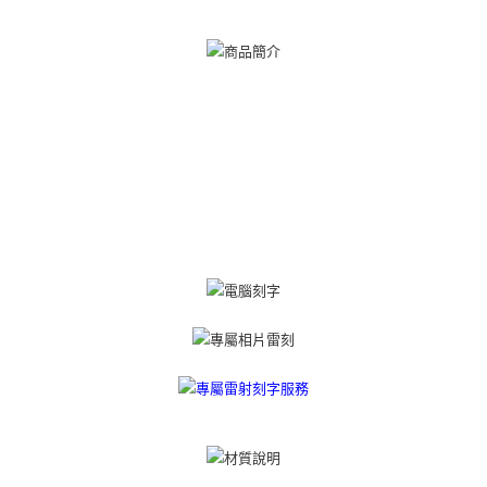
【關於「AFTEE先享後付」】
ATM付款
AFTEE先享後付是「在收到商品之後才付款」的支付方式。 讓您購物簡單
便利好安心！
貨到付款
１．簡單：不需註冊會員、不需綁卡、不需儲值。
２．便利：只要手機號碼，簡訊認證，即可結帳。
３．安心：先確認商品／服務後，再付款。
運送方式
【「AFTEE先享後付」結帳流程】
全家取貨付款
１．於結帳方式選擇「AFTEE先享後付」後，將跳轉至「AFTEE先享後付」
免運費
結帳頁面，進行簡訊認證並確認金額後，即可完成結帳。
２．訂單成立數日內，您將收到繳費通知簡訊。
付款後全家取貨
３．收到繳費通知簡訊後14天內，點擊此簡訊中的連結，可透過四大超商／
ATM／網路銀行／等多元方式進行付款，方視為交易完成。
免運費
※ 請注意：結帳手續完成當下不需立刻繳費，但若您需要取消訂單，請聯絡
購買商品的店家。未經商家同意取消之訂單仍視為有效，需透過AFTEE先享
7-11取貨付款
後付繳納相關費用。
免運費
※ 交易是否成功請以「AFTEE先享後付 」之結帳頁面顯示為準，若有關於
是否繳費成功／繳費後需取消欲退款等相關疑問，請聯繫「AFTEE先享後付
客戶支援中心」
https://netprotections.freshdesk.com/support/home
付款後7-11取貨
免運費
【注意事項】
１．透過由恩沛科技股份有限公司提供之「AFTEE先享後付」服務完成之交
7-11取貨(快速到店)
易，需依本服務之必要範圍內提供個人資料，並將交易相關給付款項請求債
權轉讓予恩沛科技股份有限公司。
免運費
２．關於個人資料處理事宜，請瀏覽以下網址：