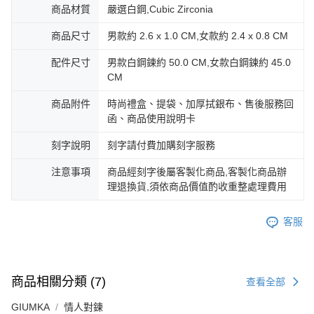
商品材質
嚴選白鋼,Cubic Zirconia
商品尺寸
男款約 2.6 x 1.0 CM,女款約 2.4 x 0.8 CM
配件尺寸
男款白鋼鍊約 50.0 CM,女款白鋼鍊約 45.0
CM
商品附件
時尚禮盒、提袋、加厚拭銀布、售後服務回
函、商品使用說明卡
刻字說明
刻字請付費加購刻字服務
注意事項
商品經刻字後屬客製化商品,客製化商品辦
理退換貨,須依商品價值酌收重整處理費用
客服
商品相關分類 (7)
查看全部
GIUMKA
情人對鍊