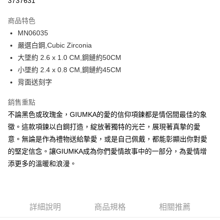
3737631
3 期 0 利率 每期
NT$262
21家銀行
商品特色
6 期 0 利率 每期
NT$131
21家銀行
合作金庫商業銀行
第一商業銀行
MN06035
華南商業銀行
彰化商業銀行
12 期 0 利率 每期
NT$65
21家銀行
合作金庫商業銀行
第一商業銀行
嚴選白鋼,Cubic Zirconia
上海商業儲蓄銀行
台北富邦商業銀行
華南商業銀行
彰化商業銀行
24 期 0 利率 每期
NT$32
20家銀行
合作金庫商業銀行
第一商業銀行
國泰世華商業銀行
兆豐國際商業銀行
大墜約 2.6 x 1.0 CM,鋼鏈約50CM
上海商業儲蓄銀行
台北富邦商業銀行
華南商業銀行
彰化商業銀行
臺灣中小企業銀行
台中商業銀行
合作金庫商業銀行
第一商業銀行
小墜約 2.4 x 0.8 CM,鋼鏈約45CM
超商取貨付款
國泰世華商業銀行
兆豐國際商業銀行
上海商業儲蓄銀行
台北富邦商業銀行
匯豐（台灣）商業銀行
華泰商業銀行
華南商業銀行
彰化商業銀行
臺灣中小企業銀行
台中商業銀行
背面送刻字
國泰世華商業銀行
兆豐國際商業銀行
聯邦商業銀行
遠東國際商業銀行
LINE Pay
上海商業儲蓄銀行
台北富邦商業銀行
匯豐（台灣）商業銀行
華泰商業銀行
臺灣中小企業銀行
台中商業銀行
元大商業銀行
永豐商業銀行
兆豐國際商業銀行
臺灣中小企業銀行
銷售重點
聯邦商業銀行
遠東國際商業銀行
匯豐（台灣）商業銀行
華泰商業銀行
Apple Pay
玉山商業銀行
星展（台灣）商業銀行
台中商業銀行
匯豐（台灣）商業銀行
元大商業銀行
永豐商業銀行
不論黑色或玫瑰金，GIUMKA的愛的信仰項鍊都是情侶間最佳的象
聯邦商業銀行
遠東國際商業銀行
台新國際商業銀行
中國信託商業銀行
華泰商業銀行
聯邦商業銀行
玉山商業銀行
星展（台灣）商業銀行
街口支付
徵。這款項鍊以白鋼打造，綻放著獨特的光芒，展現著真摯的愛
元大商業銀行
永豐商業銀行
台灣樂天信用卡公司
遠東國際商業銀行
元大商業銀行
台新國際商業銀行
中國信託商業銀行
玉山商業銀行
星展（台灣）商業銀行
意。無論是作為禮物送給摯愛，或是自己佩戴，都能彰顯出你對愛
永豐商業銀行
玉山商業銀行
台灣樂天信用卡公司
悠遊付
台新國際商業銀行
中國信託商業銀行
的堅定信念。讓GIUMKA成為你們愛情故事中的一部分，為愛情增
星展（台灣）商業銀行
台新國際商業銀行
台灣樂天信用卡公司
中國信託商業銀行
台灣樂天信用卡公司
Google Pay
添更多的溫暖和浪漫。
全盈+PAY
AFTEE先享後付
詳細說明
商品規格
相關推薦
相關說明