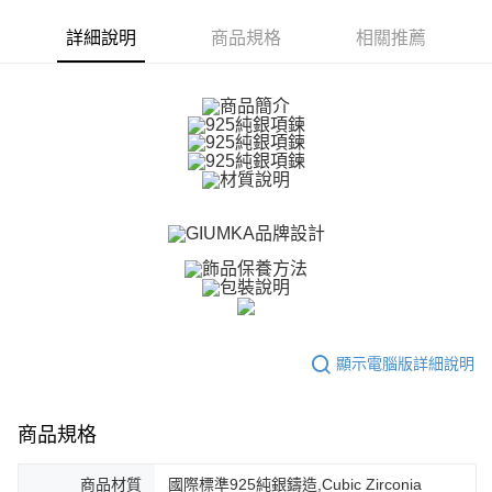
ATM付款
AFTEE先享後付是「在收到商品之後才付款」的支付方式。 讓您購物簡單
便利好安心！
詳細說明
商品規格
相關推薦
貨到付款
１．簡單：不需註冊會員、不需綁卡、不需儲值。
２．便利：只要手機號碼，簡訊認證，即可結帳。
３．安心：先確認商品／服務後，再付款。
運送方式
【「AFTEE先享後付」結帳流程】
全家取貨付款
１．於結帳方式選擇「AFTEE先享後付」後，將跳轉至「AFTEE先享後付」
免運費
結帳頁面，進行簡訊認證並確認金額後，即可完成結帳。
２．訂單成立數日內，您將收到繳費通知簡訊。
付款後全家取貨
３．收到繳費通知簡訊後14天內，點擊此簡訊中的連結，可透過四大超商／
ATM／網路銀行／等多元方式進行付款，方視為交易完成。
免運費
※ 請注意：結帳手續完成當下不需立刻繳費，但若您需要取消訂單，請聯絡
購買商品的店家。未經商家同意取消之訂單仍視為有效，需透過AFTEE先享
7-11取貨付款
後付繳納相關費用。
免運費
※ 交易是否成功請以「AFTEE先享後付 」之結帳頁面顯示為準，若有關於
是否繳費成功／繳費後需取消欲退款等相關疑問，請聯繫「AFTEE先享後付
客戶支援中心」
https://netprotections.freshdesk.com/support/home
付款後7-11取貨
顯示電腦版詳細說明
免運費
【注意事項】
１．透過由恩沛科技股份有限公司提供之「AFTEE先享後付」服務完成之交
7-11取貨(快速到店)
易，需依本服務之必要範圍內提供個人資料，並將交易相關給付款項請求債
商品規格
權轉讓予恩沛科技股份有限公司。
免運費
２．關於個人資料處理事宜，請瀏覽以下網址：
https://aftee.tw/terms/#terms3
商品材質
國際標準925純銀鑄造,Cubic Zirconia
黑貓宅急便-(離島請自行填寫住址)