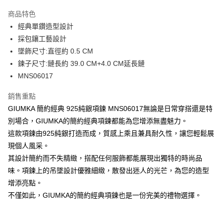
3 期 0 利率 每期
NT$426
21家銀行
商品特色
6 期 0 利率 每期
NT$213
21家銀行
合作金庫商業銀行
第一商業銀行
經典單鑽造型設計
華南商業銀行
彰化商業銀行
12 期 0 利率 每期
NT$106
21家銀行
合作金庫商業銀行
第一商業銀行
採包鑲工藝設計
上海商業儲蓄銀行
台北富邦商業銀行
華南商業銀行
彰化商業銀行
24 期 0 利率 每期
NT$53
20家銀行
合作金庫商業銀行
第一商業銀行
國泰世華商業銀行
兆豐國際商業銀行
墜飾尺寸:直徑約 0.5 CM
上海商業儲蓄銀行
台北富邦商業銀行
華南商業銀行
彰化商業銀行
臺灣中小企業銀行
台中商業銀行
合作金庫商業銀行
第一商業銀行
鍊子尺寸:鏈長約 39.0 CM+4.0 CM延長鏈
超商取貨付款
國泰世華商業銀行
兆豐國際商業銀行
上海商業儲蓄銀行
台北富邦商業銀行
匯豐（台灣）商業銀行
華泰商業銀行
華南商業銀行
彰化商業銀行
臺灣中小企業銀行
台中商業銀行
MNS06017
國泰世華商業銀行
兆豐國際商業銀行
聯邦商業銀行
遠東國際商業銀行
LINE Pay
上海商業儲蓄銀行
台北富邦商業銀行
匯豐（台灣）商業銀行
華泰商業銀行
臺灣中小企業銀行
台中商業銀行
元大商業銀行
永豐商業銀行
兆豐國際商業銀行
臺灣中小企業銀行
銷售重點
聯邦商業銀行
遠東國際商業銀行
匯豐（台灣）商業銀行
華泰商業銀行
Apple Pay
玉山商業銀行
星展（台灣）商業銀行
台中商業銀行
匯豐（台灣）商業銀行
元大商業銀行
永豐商業銀行
GIUMKA 簡約經典 925純銀項鍊 MNS06017無論是日常穿搭還是特
聯邦商業銀行
遠東國際商業銀行
台新國際商業銀行
中國信託商業銀行
華泰商業銀行
聯邦商業銀行
玉山商業銀行
星展（台灣）商業銀行
街口支付
別場合，GIUMKA的簡約經典項鍊都能為您增添無盡魅力。
元大商業銀行
永豐商業銀行
台灣樂天信用卡公司
遠東國際商業銀行
元大商業銀行
台新國際商業銀行
中國信託商業銀行
玉山商業銀行
星展（台灣）商業銀行
這款項鍊由925純銀打造而成，質感上乘且兼具耐久性，讓您輕鬆展
永豐商業銀行
玉山商業銀行
台灣樂天信用卡公司
悠遊付
台新國際商業銀行
中國信託商業銀行
現個人風采。
星展（台灣）商業銀行
台新國際商業銀行
台灣樂天信用卡公司
中國信託商業銀行
台灣樂天信用卡公司
Google Pay
其設計簡約而不失精緻，搭配任何服飾都能展現出獨特的時尚品
味。項鍊上的吊墜設計優雅細緻，散發出迷人的光芒，為您的造型
全盈+PAY
增添亮點。
AFTEE先享後付
不僅如此，GIUMKA的簡約經典項鍊也是一份完美的禮物選擇。
相關說明
【關於「AFTEE先享後付」】