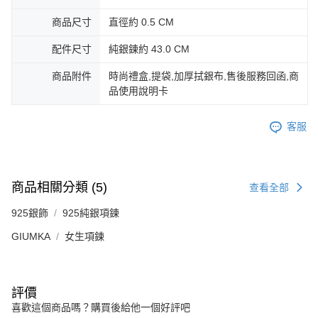
３．未成年的使用者請事先徵得法定代理人或監護人之同意方可使用
免運費
「AFTEE先享後付」，若未經同意申辦者引起之損失，本公司不負相關責
商品尺寸
直徑約 0.5 CM
任。
郵局掛號
４．使用「AFTEE先享後付」時，將依據個別帳號之用戶狀況，依本公司即
配件尺寸
純銀鍊約 43.0 CM
時審查核予不同之上限額度；若仍有額度不足之情形，本公司將視審查結果
免運費
請求用戶進行身份認證。
商品附件
時尚禮盒,提袋,加厚拭銀布,售後服務回函,商
５．嚴禁一人註冊多個帳號或使用他人資訊註冊。若發現惡意使用之情形，
機車快遞(限大台北地區運費到付) 下單後請聯絡LINE官方帳號 @gi
品使用說明卡
恩沛科技股份有限公司將有權停止該用戶之使用額度並採取法律行動。
umka
免運費
客服
黑貓到付(離島不適用)
免運費
商品相關分類 (5)
查看全部
海外宅配
查看運費
925銀飾
925純銀項鍊
GIUMKA
女生項鍊
評價
喜歡這個商品嗎？購買後給他一個好評吧