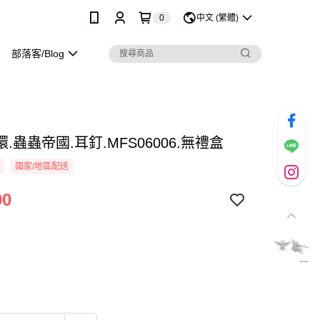
0
中文 (繁體)
部落客/Blog
.蟲蟲帝國.耳釘.MFS06006.無禮盒
國家/地區配送
90