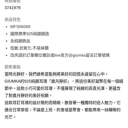
商品編號
信用卡分期付款
3741979
3 期 0 利率 每期
NT$262
21家銀行
商品特色
6 期 0 利率 每期
NT$131
21家銀行
合作金庫商業銀行
第一商業銀行
MFS06068
華南商業銀行
彰化商業銀行
12 期 0 利率 每期
NT$65
21家銀行
合作金庫商業銀行
第一商業銀行
國際標準925純銀鑄造
上海商業儲蓄銀行
台北富邦商業銀行
華南商業銀行
彰化商業銀行
24 期 0 利率 每期
NT$32
20家銀行
合作金庫商業銀行
第一商業銀行
國泰世華商業銀行
兆豐國際商業銀行
全純銀飾品
上海商業儲蓄銀行
台北富邦商業銀行
華南商業銀行
彰化商業銀行
臺灣中小企業銀行
台中商業銀行
合作金庫商業銀行
第一商業銀行
低敏,抗氧化,不易掉鑽
超商取貨付款
國泰世華商業銀行
兆豐國際商業銀行
上海商業儲蓄銀行
台北富邦商業銀行
匯豐（台灣）商業銀行
華泰商業銀行
華南商業銀行
彰化商業銀行
臺灣中小企業銀行
台中商業銀行
改夾請於訂單欄位備註或line官方@giumka留言訂單號碼
國泰世華商業銀行
兆豐國際商業銀行
聯邦商業銀行
遠東國際商業銀行
LINE Pay
上海商業儲蓄銀行
台北富邦商業銀行
匯豐（台灣）商業銀行
華泰商業銀行
臺灣中小企業銀行
台中商業銀行
元大商業銀行
永豐商業銀行
兆豐國際商業銀行
臺灣中小企業銀行
銷售重點
聯邦商業銀行
遠東國際商業銀行
匯豐（台灣）商業銀行
華泰商業銀行
Apple Pay
玉山商業銀行
星展（台灣）商業銀行
台中商業銀行
匯豐（台灣）商業銀行
元大商業銀行
永豐商業銀行
當時光靜好，我們總希望能夠將美好的回憶永遠留在心中。
聯邦商業銀行
遠東國際商業銀行
台新國際商業銀行
中國信託商業銀行
華泰商業銀行
聯邦商業銀行
玉山商業銀行
星展（台灣）商業銀行
街口支付
GIUMKA的925純銀耳環「歲月靜好」，將這份美好凝聚在每一個細
元大商業銀行
永豐商業銀行
台灣樂天信用卡公司
遠東國際商業銀行
元大商業銀行
台新國際商業銀行
中國信託商業銀行
玉山商業銀行
星展（台灣）商業銀行
節中。這款小巧可愛的耳環，不僅展現了純銀的高貴光澤，更蘊含
永豐商業銀行
玉山商業銀行
台灣樂天信用卡公司
悠遊付
台新國際商業銀行
中國信託商業銀行
了對歲月靜好的美好祝願。
星展（台灣）商業銀行
台新國際商業銀行
台灣樂天信用卡公司
中國信託商業銀行
台灣樂天信用卡公司
Google Pay
這款耳釘耳環的設計簡約而精緻，散發著一種獨特的迷人魅力。它
適合日常穿搭，不論是上班、約會或是聚會，都能帶來一絲耀眼的
全盈+PAY
光芒。
AFTEE先享後付