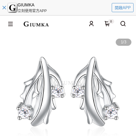
GIUMKA
開啟APP
立刻使用官方APP
0
1
/
3