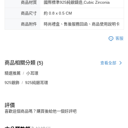
商品材質
國際標準925純銀鑄造,Cubic Zirconia
２．關於個人資料處理事宜，請瀏覽以下網址：
https://aftee.tw/terms/#terms3
黑貓宅急便-(離島請自行填寫住址)
商品尺寸
約 0.8 x 0.5 CM
３．未成年的使用者請事先徵得法定代理人或監護人之同意方可使用
免運費
「AFTEE先享後付」，若未經同意申辦者引起之損失，本公司不負相關責
商品附件
時尚禮盒、售後服務回函、商品使用說明卡
任。
郵局掛號
４．使用「AFTEE先享後付」時，將依據個別帳號之用戶狀況，依本公司即
時審查核予不同之上限額度；若仍有額度不足之情形，本公司將視審查結果
免運費
客服
請求用戶進行身份認證。
５．嚴禁一人註冊多個帳號或使用他人資訊註冊。若發現惡意使用之情形，
機車快遞(限大台北地區運費到付) 下單後請聯絡LINE官方帳號 @gi
恩沛科技股份有限公司將有權停止該用戶之使用額度並採取法律行動。
umka
免運費
商品相關分類 (5)
查看全部
黑貓到付(離島不適用)
精選推薦
小耳環
免運費
925銀飾
925純銀耳環
海外宅配
查看運費
評價
喜歡這個商品嗎？購買後給他一個好評吧