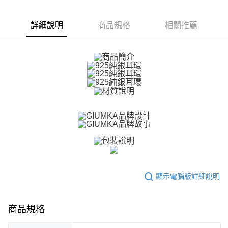
相關說明
【關於「AFTEE先享後付」】
ATM付款
AFTEE先享後付是「在收到商品之後才付款」的支付方式。 讓您購物簡單
詳細說明
商品規格
相關推薦
便利好安心！
貨到付款
１．簡單：不需註冊會員、不需綁卡、不需儲值。
２．便利：只要手機號碼，簡訊認證，即可結帳。
３．安心：先確認商品／服務後，再付款。
運送方式
【「AFTEE先享後付」結帳流程】
全家取貨付款
１．於結帳方式選擇「AFTEE先享後付」後，將跳轉至「AFTEE先享後付」
免運費
結帳頁面，進行簡訊認證並確認金額後，即可完成結帳。
２．訂單成立數日內，您將收到繳費通知簡訊。
付款後全家取貨
３．收到繳費通知簡訊後14天內，點擊此簡訊中的連結，可透過四大超商／
ATM／網路銀行／等多元方式進行付款，方視為交易完成。
免運費
※ 請注意：結帳手續完成當下不需立刻繳費，但若您需要取消訂單，請聯絡
購買商品的店家。未經商家同意取消之訂單仍視為有效，需透過AFTEE先享
7-11取貨付款
後付繳納相關費用。
免運費
※ 交易是否成功請以「AFTEE先享後付 」之結帳頁面顯示為準，若有關於
是否繳費成功／繳費後需取消欲退款等相關疑問，請聯繫「AFTEE先享後付
顯示電腦版詳細說明
客戶支援中心」
https://netprotections.freshdesk.com/support/home
付款後7-11取貨
免運費
【注意事項】
１．透過由恩沛科技股份有限公司提供之「AFTEE先享後付」服務完成之交
商品規格
7-11取貨(快速到店)
易，需依本服務之必要範圍內提供個人資料，並將交易相關給付款項請求債
權轉讓予恩沛科技股份有限公司。
免運費