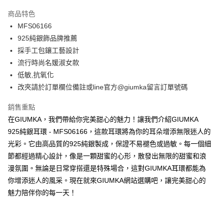
3 期 0 利率 每期
NT$263
21家銀行
商品特色
6 期 0 利率 每期
NT$131
21家銀行
合作金庫商業銀行
第一商業銀行
MFS06166
華南商業銀行
彰化商業銀行
12 期 0 利率 每期
NT$65
21家銀行
合作金庫商業銀行
第一商業銀行
925純銀飾品牌推薦
上海商業儲蓄銀行
台北富邦商業銀行
華南商業銀行
彰化商業銀行
24 期 0 利率 每期
NT$32
20家銀行
合作金庫商業銀行
第一商業銀行
國泰世華商業銀行
兆豐國際商業銀行
採手工包鑲工藝設計
上海商業儲蓄銀行
台北富邦商業銀行
華南商業銀行
彰化商業銀行
臺灣中小企業銀行
台中商業銀行
合作金庫商業銀行
第一商業銀行
流行時尚名媛淑女款
超商取貨付款
國泰世華商業銀行
兆豐國際商業銀行
上海商業儲蓄銀行
台北富邦商業銀行
匯豐（台灣）商業銀行
華泰商業銀行
華南商業銀行
彰化商業銀行
臺灣中小企業銀行
台中商業銀行
低敏,抗氧化
國泰世華商業銀行
兆豐國際商業銀行
聯邦商業銀行
遠東國際商業銀行
LINE Pay
上海商業儲蓄銀行
台北富邦商業銀行
匯豐（台灣）商業銀行
華泰商業銀行
改夾請於訂單欄位備註或line官方@giumka留言訂單號碼
臺灣中小企業銀行
台中商業銀行
元大商業銀行
永豐商業銀行
兆豐國際商業銀行
臺灣中小企業銀行
聯邦商業銀行
遠東國際商業銀行
匯豐（台灣）商業銀行
華泰商業銀行
Apple Pay
玉山商業銀行
星展（台灣）商業銀行
台中商業銀行
匯豐（台灣）商業銀行
元大商業銀行
永豐商業銀行
銷售重點
聯邦商業銀行
遠東國際商業銀行
台新國際商業銀行
中國信託商業銀行
華泰商業銀行
聯邦商業銀行
玉山商業銀行
星展（台灣）商業銀行
街口支付
在GIUMKA，我們帶給你完美甜心的魅力！讓我們介紹GIUMKA
元大商業銀行
永豐商業銀行
台灣樂天信用卡公司
遠東國際商業銀行
元大商業銀行
台新國際商業銀行
中國信託商業銀行
玉山商業銀行
星展（台灣）商業銀行
925純銀耳環 - MFS06166，這款耳環將為你的耳朵增添無限迷人的
永豐商業銀行
玉山商業銀行
台灣樂天信用卡公司
悠遊付
台新國際商業銀行
中國信託商業銀行
光彩。它由高品質的925純銀製成，保證不易褪色或過敏。每一個細
星展（台灣）商業銀行
台新國際商業銀行
台灣樂天信用卡公司
中國信託商業銀行
台灣樂天信用卡公司
Google Pay
節都經過精心設計，像是一顆甜蜜的心形，散發出無限的甜蜜和浪
漫氛圍。無論是日常穿搭還是特殊場合，這對GIUMKA耳環都能為
全盈+PAY
你增添迷人的風采。現在就來GIUMKA網站選購吧，讓完美甜心的
AFTEE先享後付
魅力陪伴你的每一天！
相關說明
【關於「AFTEE先享後付」】