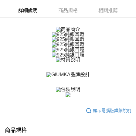
ATM付款
AFTEE先享後付是「在收到商品之後才付款」的支付方式。 讓您購物簡單
便利好安心！
詳細說明
商品規格
相關推薦
貨到付款
１．簡單：不需註冊會員、不需綁卡、不需儲值。
２．便利：只要手機號碼，簡訊認證，即可結帳。
３．安心：先確認商品／服務後，再付款。
運送方式
【「AFTEE先享後付」結帳流程】
全家取貨付款
１．於結帳方式選擇「AFTEE先享後付」後，將跳轉至「AFTEE先享後付」
免運費
結帳頁面，進行簡訊認證並確認金額後，即可完成結帳。
２．訂單成立數日內，您將收到繳費通知簡訊。
付款後全家取貨
３．收到繳費通知簡訊後14天內，點擊此簡訊中的連結，可透過四大超商／
ATM／網路銀行／等多元方式進行付款，方視為交易完成。
免運費
※ 請注意：結帳手續完成當下不需立刻繳費，但若您需要取消訂單，請聯絡
購買商品的店家。未經商家同意取消之訂單仍視為有效，需透過AFTEE先享
7-11取貨付款
後付繳納相關費用。
免運費
※ 交易是否成功請以「AFTEE先享後付 」之結帳頁面顯示為準，若有關於
是否繳費成功／繳費後需取消欲退款等相關疑問，請聯繫「AFTEE先享後付
客戶支援中心」
https://netprotections.freshdesk.com/support/home
付款後7-11取貨
免運費
【注意事項】
顯示電腦版詳細說明
１．透過由恩沛科技股份有限公司提供之「AFTEE先享後付」服務完成之交
7-11取貨(快速到店)
易，需依本服務之必要範圍內提供個人資料，並將交易相關給付款項請求債
權轉讓予恩沛科技股份有限公司。
免運費
２．關於個人資料處理事宜，請瀏覽以下網址：
商品規格
https://aftee.tw/terms/#terms3
黑貓宅急便-(離島請自行填寫住址)