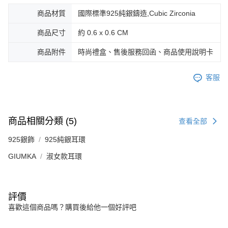
３．未成年的使用者請事先徵得法定代理人或監護人之同意方可使用
免運費
商品材質
國際標準925純銀鑄造,Cubic Zirconia
「AFTEE先享後付」，若未經同意申辦者引起之損失，本公司不負相關責
任。
郵局掛號
商品尺寸
約 0.6 x 0.6 CM
４．使用「AFTEE先享後付」時，將依據個別帳號之用戶狀況，依本公司即
時審查核予不同之上限額度；若仍有額度不足之情形，本公司將視審查結果
免運費
請求用戶進行身份認證。
商品附件
時尚禮盒、售後服務回函、商品使用說明卡
５．嚴禁一人註冊多個帳號或使用他人資訊註冊。若發現惡意使用之情形，
機車快遞(限大台北地區運費到付) 下單後請聯絡LINE官方帳號 @gi
恩沛科技股份有限公司將有權停止該用戶之使用額度並採取法律行動。
umka
客服
免運費
黑貓到付(離島不適用)
商品相關分類 (5)
查看全部
免運費
925銀飾
925純銀耳環
海外宅配
查看運費
GIUMKA
淑女款耳環
評價
喜歡這個商品嗎？購買後給他一個好評吧