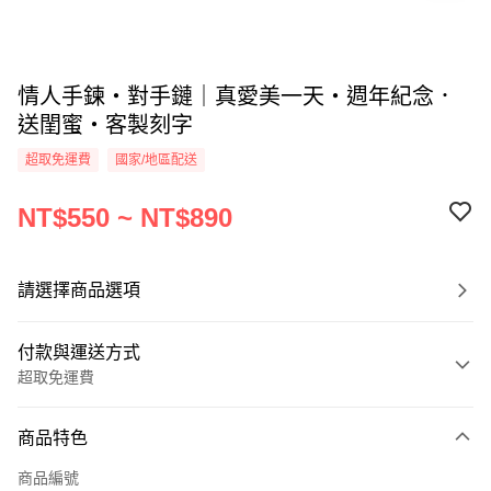
情人手鍊・對手鏈｜真愛美一天・週年紀念．
送閨蜜・客製刻字
超取免運費
國家/地區配送
NT$550 ~ NT$890
請選擇商品選項
付款與運送方式
超取免運費
付款方式
商品特色
信用卡一次付款
商品編號