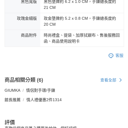
黑色寬版
黑色墬牌約 6.2 x 1.0 CM，手鍊總長度約
https://aftee.tw/terms/#terms3
黑貓宅急便-(離島請自行填寫住址)
21 CM
３．未成年的使用者請事先徵得法定代理人或監護人之同意方可使用
免運費
「AFTEE先享後付」，若未經同意申辦者引起之損失，本公司不負相關責
玫瑰金細版
玫金墬牌約 5.2 x 0.8 CM，手鍊總長度約
任。
20 CM
郵局掛號
４．使用「AFTEE先享後付」時，將依據個別帳號之用戶狀況，依本公司即
時審查核予不同之上限額度；若仍有額度不足之情形，本公司將視審查結果
免運費
商品附件
時尚禮盒、提袋、加厚拭銀布、售後服務回
請求用戶進行身份認證。
函、商品使用說明卡
５．嚴禁一人註冊多個帳號或使用他人資訊註冊。若發現惡意使用之情形，
機車快遞(限大台北地區運費到付) 下單後請聯絡LINE官方帳號 @gi
恩沛科技股份有限公司將有權停止該用戶之使用額度並採取法律行動。
umka
客服
免運費
黑貓到付(離島不適用)
免運費
商品相關分類 (6)
查看全部
海外宅配
查看運費
GIUMKA
情侶對手環/手鍊
館長推薦
情人禮優惠2件1314
評價