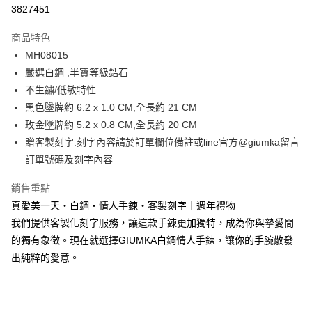
信用卡分期付款
3827451
3 期 0 利率 每期
NT$183
21家銀行
商品特色
6 期 0 利率 每期
NT$91
21家銀行
合作金庫商業銀行
第一商業銀行
MH08015
華南商業銀行
彰化商業銀行
12 期 0 利率 每期
NT$45
21家銀行
合作金庫商業銀行
第一商業銀行
嚴選白鋼 ,半寶等級鋯石
上海商業儲蓄銀行
台北富邦商業銀行
華南商業銀行
彰化商業銀行
24 期 0 利率 每期
NT$22
20家銀行
合作金庫商業銀行
第一商業銀行
國泰世華商業銀行
兆豐國際商業銀行
不生鏽/低敏特性
上海商業儲蓄銀行
台北富邦商業銀行
華南商業銀行
彰化商業銀行
臺灣中小企業銀行
台中商業銀行
合作金庫商業銀行
第一商業銀行
黑色墬牌約 6.2 x 1.0 CM,全長約 21 CM
超商取貨付款
國泰世華商業銀行
兆豐國際商業銀行
上海商業儲蓄銀行
台北富邦商業銀行
匯豐（台灣）商業銀行
華泰商業銀行
華南商業銀行
彰化商業銀行
臺灣中小企業銀行
台中商業銀行
玫金墬牌約 5.2 x 0.8 CM,全長約 20 CM
國泰世華商業銀行
兆豐國際商業銀行
聯邦商業銀行
遠東國際商業銀行
LINE Pay
上海商業儲蓄銀行
台北富邦商業銀行
匯豐（台灣）商業銀行
華泰商業銀行
贈客製刻字:刻字內容請於訂單欄位備註或line官方@giumka留言
臺灣中小企業銀行
台中商業銀行
元大商業銀行
永豐商業銀行
兆豐國際商業銀行
臺灣中小企業銀行
聯邦商業銀行
遠東國際商業銀行
匯豐（台灣）商業銀行
華泰商業銀行
訂單號碼及刻字內容
Apple Pay
玉山商業銀行
星展（台灣）商業銀行
台中商業銀行
匯豐（台灣）商業銀行
元大商業銀行
永豐商業銀行
聯邦商業銀行
遠東國際商業銀行
台新國際商業銀行
中國信託商業銀行
華泰商業銀行
聯邦商業銀行
玉山商業銀行
星展（台灣）商業銀行
街口支付
銷售重點
元大商業銀行
永豐商業銀行
台灣樂天信用卡公司
遠東國際商業銀行
元大商業銀行
台新國際商業銀行
中國信託商業銀行
玉山商業銀行
星展（台灣）商業銀行
真愛美一天・白鋼・情人手鍊・客製刻字｜週年禮物
永豐商業銀行
玉山商業銀行
台灣樂天信用卡公司
悠遊付
台新國際商業銀行
中國信託商業銀行
我們提供客製化刻字服務，讓這款手鍊更加獨特，成為你與摯愛間
星展（台灣）商業銀行
台新國際商業銀行
台灣樂天信用卡公司
中國信託商業銀行
台灣樂天信用卡公司
Google Pay
的獨有象徵。現在就選擇GIUMKA白鋼情人手鍊，讓你的手腕散發
出純粹的愛意。
全盈+PAY
AFTEE先享後付
相關說明