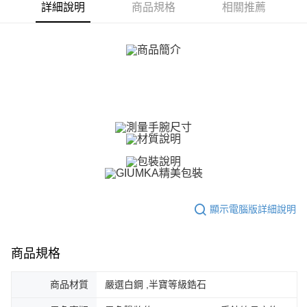
詳細說明
商品規格
相關推薦
【關於「AFTEE先享後付」】
ATM付款
AFTEE先享後付是「在收到商品之後才付款」的支付方式。 讓您購物簡單
便利好安心！
貨到付款
１．簡單：不需註冊會員、不需綁卡、不需儲值。
２．便利：只要手機號碼，簡訊認證，即可結帳。
３．安心：先確認商品／服務後，再付款。
運送方式
【「AFTEE先享後付」結帳流程】
全家取貨付款
１．於結帳方式選擇「AFTEE先享後付」後，將跳轉至「AFTEE先享後付」
免運費
結帳頁面，進行簡訊認證並確認金額後，即可完成結帳。
２．訂單成立數日內，您將收到繳費通知簡訊。
付款後全家取貨
３．收到繳費通知簡訊後14天內，點擊此簡訊中的連結，可透過四大超商／
ATM／網路銀行／等多元方式進行付款，方視為交易完成。
免運費
※ 請注意：結帳手續完成當下不需立刻繳費，但若您需要取消訂單，請聯絡
購買商品的店家。未經商家同意取消之訂單仍視為有效，需透過AFTEE先享
7-11取貨付款
後付繳納相關費用。
免運費
※ 交易是否成功請以「AFTEE先享後付 」之結帳頁面顯示為準，若有關於
顯示電腦版詳細說明
是否繳費成功／繳費後需取消欲退款等相關疑問，請聯繫「AFTEE先享後付
客戶支援中心」
https://netprotections.freshdesk.com/support/home
付款後7-11取貨
商品規格
免運費
【注意事項】
１．透過由恩沛科技股份有限公司提供之「AFTEE先享後付」服務完成之交
7-11取貨(快速到店)
易，需依本服務之必要範圍內提供個人資料，並將交易相關給付款項請求債
商品材質
嚴選白鋼 ,半寶等級鋯石
權轉讓予恩沛科技股份有限公司。
免運費
２．關於個人資料處理事宜，請瀏覽以下網址：