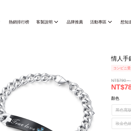
熱銷排行榜
客製說明
品牌推薦
活動專區
想知
情人手
コンビニ受
NT$790 ~
NT$78
顏色
黑色寬
玫金色