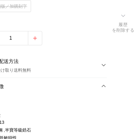
細版／加購刻字
履歴
を削除する
配送方法
受け取り送料無料
方法
徴
カード1回払い
トカード分割払い
徴
い、金利0、毎回
NT$262
21行の銀行
13
い、金利0、毎回
NT$131
21行の銀行
庫商業銀行
第一商業銀行
鋼 ,半寶等級鋯石
業銀行
彰化商業銀行
払い、金利0、毎回
NT$65
21行の銀行
庫商業銀行
第一商業銀行
/低敏特性