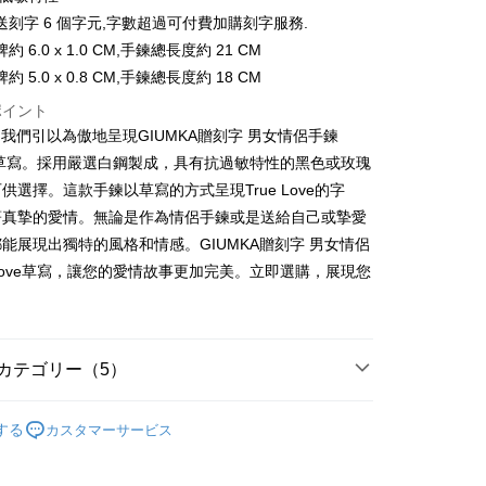
業儲蓄銀行
台北富邦商業銀行
業銀行
彰化商業銀行
払い、金利0、毎回
送刻字 6 個字元,字數超過可付費加購刻字服務.
NT$32
20行の銀行
庫商業銀行
第一商業銀行
華商業銀行
兆豐國際商業銀行
業儲蓄銀行
台北富邦商業銀行
業銀行
彰化商業銀行
 6.0 x 1.0 CM,手鍊總長度約 21 CM
小企業銀行
台中商業銀行
庫商業銀行
第一商業銀行
店頭代金引換
華商業銀行
兆豐國際商業銀行
業儲蓄銀行
台北富邦商業銀行
 5.0 x 0.8 CM,手鍊總長度約 18 CM
(台湾)商業銀行
華泰商業銀行
業銀行
彰化商業銀行
小企業銀行
台中商業銀行
華商業銀行
兆豐國際商業銀行
業銀行
遠東国際商業銀行
業儲蓄銀行
台北富邦商業銀行
(台湾)商業銀行
華泰商業銀行
ポイント
小企業銀行
台中商業銀行
業銀行
永豐商業銀行
際商業銀行
台湾中小企業銀行
業銀行
遠東国際商業銀行
A，我們引以為傲地呈現GIUMKA贈刻字 男女情侶手鍊
(台湾)商業銀行
華泰商業銀行
業銀行
星展(台湾)商業銀行
業銀行
HSBC(台湾)商業銀行
業銀行
永豐商業銀行
ove草寫。採用嚴選白鋼製成，具有抗過敏特性的黑色或玫瑰
業銀行
遠東国際商業銀行
際商業銀行
中国信託商業銀行
業銀行
聯邦商業銀行
業銀行
星展(台湾)商業銀行
業銀行
永豐商業銀行
供選擇。這款手鍊以草寫的方式呈現True Love的字
天クレジットカード会社
際商業銀行
元大商業銀行
際商業銀行
中国信託商業銀行
業銀行
星展(台湾)商業銀行
著真摯的愛情。無論是作為情侶手鍊或是送給自己或摯愛
業銀行
玉山商業銀行
天クレジットカード会社
t
際商業銀行
中国信託商業銀行
湾)商業銀行
台新國際商業銀行
能展現出獨特的風格和情感。GIUMKA贈刻字 男女情侶
天クレジットカード会社
託商業銀行
台湾楽天クレジットカード会社
y
eLove草寫，讓您的愛情故事更加完美。立即選購，展現您
。
代金後払い
カテゴリー（5）
TEE代金後払いについて
い方法でAFTEE代金後払いを選択すると、携帯電話認証ウィン
情侶對手環/手鍊
する
カスタマーサービス
示されます。
情人禮優惠2件1314
で認証してお支払い手続を進めてください。
るときのお支払いは不要です。商品はご指定の住所に配送されま
/蠶絲手繩
白鋼 手鍊/手環