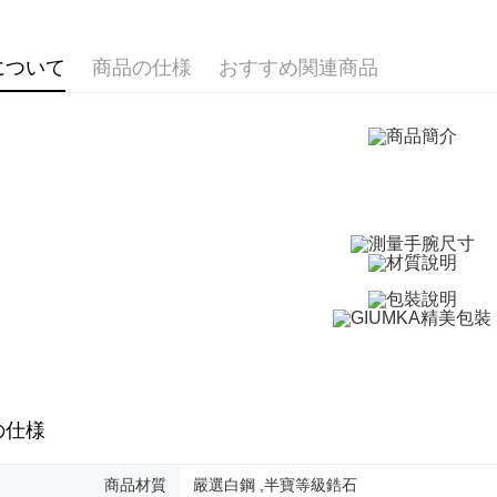
す。
4.ご注文
配送方法
手環/手鍊
員の場合は
5.商品受
について
商品の仕様
おすすめ関連商品
抗過敏白
全家取貨
たはアプリ
送料無料
ングでお
付款後全
代金納付期
プリをダウ
送料無料
以内まで
7-11取貨
お支払期限
送料無料
もとに計算
期限を延
（例：予
付款後7-1
の有無に関
送料無料
二、支払
7-11取貨
1.初回 
き、限度
送料無料
2.決済金額
3.現在、
黑貓宅急便
の仕様
送料無料
三、利用規
プロテクシ
商品材質
嚴選白鋼 ,半寶等級鋯石