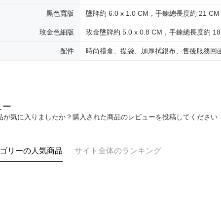
郵局掛號
します。
文者の氏
黑色寬版
墬牌約 6.0 x 1.0 CM，手鍊總長度約 21 CM
送料無料
これに限ら
されます。
機車快遞(
玫金色細版
玫金墬牌約 5.0 x 0.8 CM，手鍊總長度約 18
AFTEE
umka
明』をご
配件
時尚禮盒、提袋、加厚拭銀布、售後服務回
送料無料
AFTEE
なります。
黑貓到付(
延滞納金
送料無料
後見人の同
ュー
海外宅配
個人情報
品が気に入りましたか？購入された商品のレビューを投稿してください
を行使し
cs_tw@netp
を、必要な
AFTEE
ゴリーの人気商品
サイト全体のランキング
意いただ