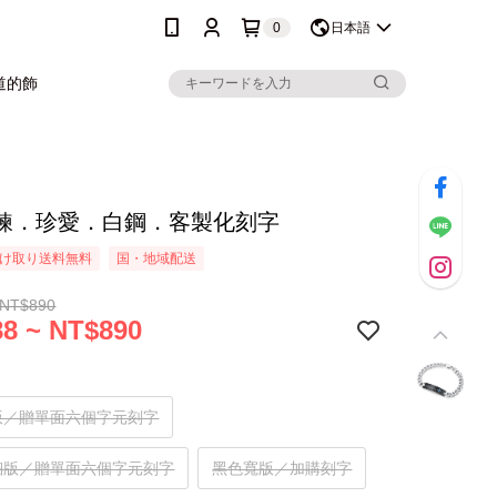
0
日本語
道的飾
鍊．珍愛．白鋼．客製化刻字
け取り送料無料
国・地域配送
 NT$890
8 ~ NT$890
版／贈單面六個字元刻字
細版／贈單面六個字元刻字
黑色寬版／加購刻字