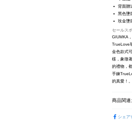
上海商
華南商
24回
背面贈
合作金
国泰世
上海商
華南商
黑色墬牌約
台湾中
合作金
コンビニ
国泰世
上海商
玫金墬牌約
HSBC
華南商
台湾中
国泰世
聯邦商
LINE Pay
上海商
HSBC
セールス
台湾中
元大商
兆豐國
聯邦商
GIUMK
HSBC
Apple Pay
玉山商
台中商
元大商
TrueL
聯邦商
台新國
華泰商
玉山商
JKOPAY
元大商
金色款式可
台湾楽
遠東国
台新國
玉山商
樣，象徵
永豐商
台湾楽
Easy Walle
台新國
星展(台
的禮物，都
台湾楽
中国信
Google Pa
手鍊Tru
的真愛！
Plus Pay
AFTEE
商品関連
説明
一、 AF
ATM払い
GIUMKA
1.お支払
シェア
ドウが表
代金引換
館長推薦
2.SMS
3.注文す
手環/手鍊