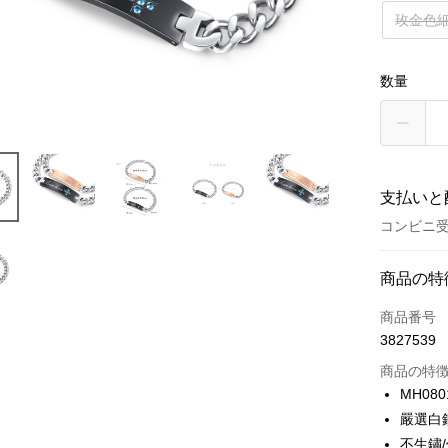
玫金色
数量
支払いと
コンビニ
お支払い
商品の特
クレジット
商品番号
3827539
クレジッ
商品の特
3回払
MH080
6回払
合作金
嚴選白
華南商
12回
合作金
不生鏽