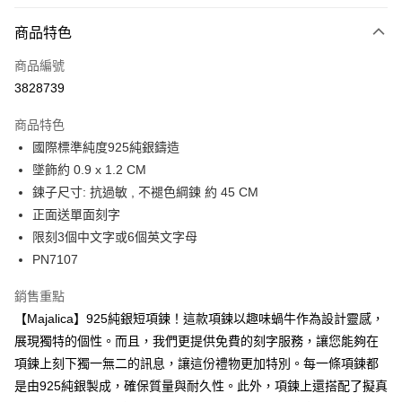
信用卡分期付款
3 期 0 利率 每期
NT$426
21家銀行
商品特色
6 期 0 利率 每期
NT$213
21家銀行
合作金庫商業銀行
第一商業銀行
商品編號
華南商業銀行
彰化商業銀行
12 期 0 利率 每期
NT$106
21家銀行
合作金庫商業銀行
第一商業銀行
3828739
上海商業儲蓄銀行
台北富邦商業銀行
華南商業銀行
彰化商業銀行
24 期 0 利率 每期
NT$53
20家銀行
合作金庫商業銀行
第一商業銀行
國泰世華商業銀行
兆豐國際商業銀行
上海商業儲蓄銀行
台北富邦商業銀行
商品特色
華南商業銀行
彰化商業銀行
臺灣中小企業銀行
台中商業銀行
合作金庫商業銀行
第一商業銀行
超商取貨付款
國泰世華商業銀行
兆豐國際商業銀行
國際標準純度925純銀鑄造
上海商業儲蓄銀行
台北富邦商業銀行
匯豐（台灣）商業銀行
華泰商業銀行
華南商業銀行
彰化商業銀行
臺灣中小企業銀行
台中商業銀行
國泰世華商業銀行
兆豐國際商業銀行
墜飾約 0.9 x 1.2 CM
聯邦商業銀行
遠東國際商業銀行
LINE Pay
上海商業儲蓄銀行
台北富邦商業銀行
匯豐（台灣）商業銀行
華泰商業銀行
臺灣中小企業銀行
台中商業銀行
元大商業銀行
永豐商業銀行
鍊子尺寸: 抗過敏 , 不褪色綱鍊 約 45 CM
兆豐國際商業銀行
臺灣中小企業銀行
聯邦商業銀行
遠東國際商業銀行
匯豐（台灣）商業銀行
華泰商業銀行
Apple Pay
玉山商業銀行
星展（台灣）商業銀行
台中商業銀行
匯豐（台灣）商業銀行
正面送單面刻字
元大商業銀行
永豐商業銀行
聯邦商業銀行
遠東國際商業銀行
台新國際商業銀行
中國信託商業銀行
華泰商業銀行
聯邦商業銀行
玉山商業銀行
星展（台灣）商業銀行
限刻3個中文字或6個英文字母
街口支付
元大商業銀行
永豐商業銀行
台灣樂天信用卡公司
遠東國際商業銀行
元大商業銀行
台新國際商業銀行
中國信託商業銀行
PN7107
玉山商業銀行
星展（台灣）商業銀行
永豐商業銀行
玉山商業銀行
台灣樂天信用卡公司
悠遊付
台新國際商業銀行
中國信託商業銀行
星展（台灣）商業銀行
台新國際商業銀行
銷售重點
台灣樂天信用卡公司
中國信託商業銀行
台灣樂天信用卡公司
Google Pay
【Majalica】925純銀短項鍊！這款項鍊以趣味蝸牛作為設計靈感，
全盈+PAY
展現獨特的個性。而且，我們更提供免費的刻字服務，讓您能夠在
項鍊上刻下獨一無二的訊息，讓這份禮物更加特別。每一條項鍊都
AFTEE先享後付
是由925純銀製成，確保質量與耐久性。此外，項鍊上還搭配了擬真
相關說明