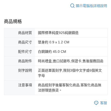
https://aftee.tw/terms/#terms3
黑貓宅急便-(離島請自行填寫住址)
顯示電腦版詳細說明
３．未成年的使用者請事先徵得法定代理人或監護人之同意方可使用
免運費
「AFTEE先享後付」，若未經同意申辦者引起之損失，本公司不負相關責
任。
郵局掛號
商品規格
４．使用「AFTEE先享後付」時，將依據個別帳號之用戶狀況，依本公司即
時審查核予不同之上限額度；若仍有額度不足之情形，本公司將視審查結果
免運費
請求用戶進行身份認證。
商品材質
國際標準純度925純銀鑄造
５．嚴禁一人註冊多個帳號或使用他人資訊註冊。若發現惡意使用之情形，
機車快遞(限大台北地區運費到付) 下單後請聯絡LINE官方帳號 @gi
恩沛科技股份有限公司將有權停止該用戶之使用額度並採取法律行動。
商品尺寸
墜身約 0.9 x 1.2 CM
umka
免運費
配件尺寸
白鋼鍊約 45.0 CM
黑貓到付(離島不適用)
商品附件
時尚禮盒,進口拭銀布,保證卡,售後服務回函
免運費
刻字說明
正面送單面刻字,限刻3個中文字或6個英文
海外宅配
查看運費
字母
注意事項
商品經刻字後屬客製化商品,客製化商品無
法辦理退換貨。
客服