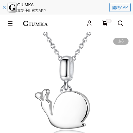
GIUMKA
開啟APP
立刻使用官方APP
0
1
/
8