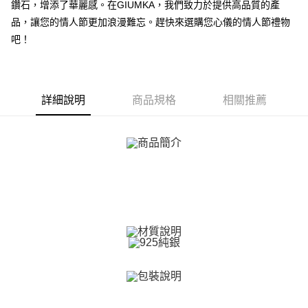
鑽石，增添了華麗感。在GIUMKA，我們致力於提供高品質的產
【關於「AFTEE先享後付」】
ATM付款
品，讓您的情人節更加浪漫難忘。趕快來選購您心儀的情人節禮物
AFTEE先享後付是「在收到商品之後才付款」的支付方式。 讓您購物簡單
便利好安心！
吧！
貨到付款
１．簡單：不需註冊會員、不需綁卡、不需儲值。
２．便利：只要手機號碼，簡訊認證，即可結帳。
３．安心：先確認商品／服務後，再付款。
運送方式
【「AFTEE先享後付」結帳流程】
詳細說明
商品規格
相關推薦
全家取貨付款
１．於結帳方式選擇「AFTEE先享後付」後，將跳轉至「AFTEE先享後付」
免運費
結帳頁面，進行簡訊認證並確認金額後，即可完成結帳。
２．訂單成立數日內，您將收到繳費通知簡訊。
付款後全家取貨
３．收到繳費通知簡訊後14天內，點擊此簡訊中的連結，可透過四大超商／
ATM／網路銀行／等多元方式進行付款，方視為交易完成。
免運費
※ 請注意：結帳手續完成當下不需立刻繳費，但若您需要取消訂單，請聯絡
購買商品的店家。未經商家同意取消之訂單仍視為有效，需透過AFTEE先享
7-11取貨付款
後付繳納相關費用。
免運費
※ 交易是否成功請以「AFTEE先享後付 」之結帳頁面顯示為準，若有關於
是否繳費成功／繳費後需取消欲退款等相關疑問，請聯繫「AFTEE先享後付
客戶支援中心」
https://netprotections.freshdesk.com/support/home
付款後7-11取貨
免運費
【注意事項】
１．透過由恩沛科技股份有限公司提供之「AFTEE先享後付」服務完成之交
7-11取貨(快速到店)
易，需依本服務之必要範圍內提供個人資料，並將交易相關給付款項請求債
權轉讓予恩沛科技股份有限公司。
免運費
２．關於個人資料處理事宜，請瀏覽以下網址：