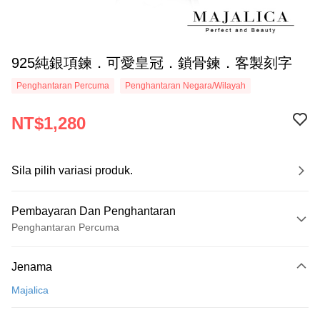
925純銀項鍊．可愛皇冠．鎖骨鍊．客製刻字
Penghantaran Percuma
Penghantaran Negara/Wilayah
NT$1,280
Sila pilih variasi produk.
Pembayaran Dan Penghantaran
Penghantaran Percuma
Kaedah Pembayaran
Jenama
Kad Kredit (Bayaran Penuh)
Majalica
Ansuran Kad Kredit