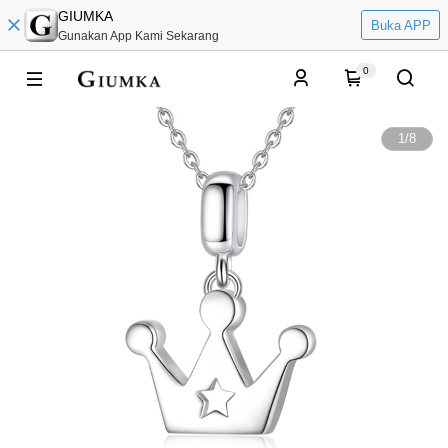
GIUMKA
Buka APP
Gunakan App Kami Sekarang
0
1
/
8