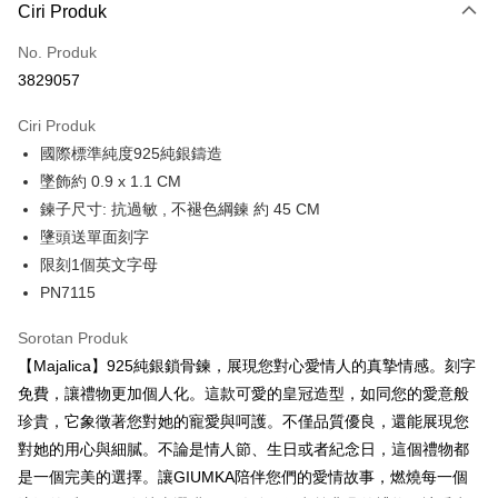
3 ansuran pada kadar faedah 0,
NT$426
setiap ansuran
Ciri Produk
21 Bank
6 ansuran pada kadar faedah 0,
NT$213
setiap
Taiwan Cooperative Bank
Bank Komersial Pertama
No. Produk
Hua Nan Commercial
Chang Hwa Commercial
ansuran
21 Bank
3829057
Bank
Bank
12 ansuran pada kadar faedah 0,
NT$106
setiap ansuran
Taiwan Cooperative Bank
Bank Komersial Pertama
The Shanghai
Bank Komersial Taipei
Hua Nan Commercial Bank
Chang Hwa Commercial Bank
21 Bank
Ciri Produk
24 ansuran pada kadar faedah 0,
NT$53
setiap
Taiwan Cooperative Bank
Bank Komersial Pertama
Commercial & Savings
Fubon
The Shanghai Commercial &
Bank Komersial Taipei Fubon
國際標準純度925純銀鑄造
Hua Nan Commercial
Chang Hwa Commercial
ansuran
Bank
20 Bank
Savings Bank
Bank
Bank
Bank Cathay United
Mega International
墜飾約 0.9 x 1.1 CM
Taiwan Cooperative Bank
Bank Komersial Pertama
Bank Cathay United
Mega International Commercial
Pengambilan di Kedai Serbaneka
The Shanghai
Bank Komersial Taipei
Commercial Bank
鍊子尺寸: 抗過敏 , 不褪色綱鍊 約 45 CM
Hua Nan Commercial Bank
Chang Hwa Commercial Bank
Bank
Commercial & Savings
Fubon
Taiwan Business Bank
Taichung Commercial
墬頭送單面刻字
LINE Pay
The Shanghai Commercial &
Bank Komersial Taipei Fubon
Taiwan Business Bank
Taichung Commercial Bank
Bank
Bank
Savings Bank
HSBC Bank (Taiwan) Limited
Hwatai Bank
限刻1個英文字母
Bank Cathay United
Mega International
HSBC Bank (Taiwan)
Hwatai Bank
Apple Pay
Mega International Commercial
Taiwan Business Bank
Union Bank of Taiwan
Far Eastern International Bank
PN7115
Commercial Bank
Limited
Bank
Yuanta Commercial Bank
Bank SinoPac
Taiwan Business Bank
Taichung Commercial
Union Bank of Taiwan
Far Eastern International
JKOPAY
Taichung Commercial Bank
HSBC Bank (Taiwan) Limited
Bank Komersial E.SUN
DBS Bank
Sorotan Produk
Bank
Bank
Hwatai Bank
Union Bank of Taiwan
Bank Antarabangsa Taishin
Bank CTBC
Easy Wallet
HSBC Bank (Taiwan)
Hwatai Bank
【Majalica】925純銀鎖骨鍊，展現您對心愛情人的真摯情感。刻字
Yuanta Commercial Bank
Bank SinoPac
Far Eastern International Bank
Yuanta Commercial Bank
Syarikat Kad Kredit Rakuten
Limited
Bank Komersial E.SUN
DBS Bank
免費，讓禮物更加個人化。這款可愛的皇冠造型，如同您的愛意般
Bank SinoPac
Bank Komersial E.SUN
Google Pay
Taiwan
Union Bank of Taiwan
Far Eastern International
Bank Antarabangsa
Bank CTBC
珍貴，它象徵著您對她的寵愛與呵護。不僅品質優良，還能展現您
DBS Bank
Bank Antarabangsa Taishin
Bank
Taishin
Plus PAY
Bank CTBC
Syarikat Kad Kredit Rakuten
對她的用心與細膩。不論是情人節、生日或者紀念日，這個禮物都
Yuanta Commercial Bank
Bank SinoPac
Syarikat Kad Kredit
Taiwan
是一個完美的選擇。讓GIUMKA陪伴您們的愛情故事，燃燒每一個
Bank Komersial E.SUN
DBS Bank
Rakuten Taiwan
AFTEE