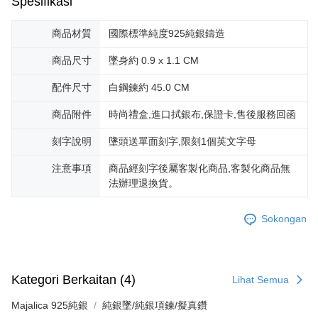
Spesifikasi
mendapatkan kebenaran daripada ibu bapa atau penjaga yang sah
untuk menggunakan AFTEE.
商品材質
國際標準純度925純銀鑄造
Sila hubungi NP Taiwan Inc. di
cs_tw@netprotections.co.jp
jika anda
mempunyai sebarang kebimbangan mengenai pemprosesan dan
商品尺寸
墜身約 0.9 x 1.1 CM
penggunaan pada data peribadi. Jika anda tidak bersetuju dengan data
peribadi yang disenaraikan seperti di atas akan dikumpul dan digunakan
配件尺寸
白鋼鍊約 45.0 CM
oleh AFTEE, sila jangan gunakan perkhidmatan ini.
商品附件
時尚禮盒,進口拭銀布,保證卡,售後服務回函
刻字說明
墬頭送單面刻字,限刻1個英文字母
注意事項
商品經刻字後屬客製化商品,客製化商品無
法辦理退換貨。
Sokongan
Kategori Berkaitan (4)
Lihat Semua
Majalica 925純銀
純銀墜/純銀項鍊/擬真鑽