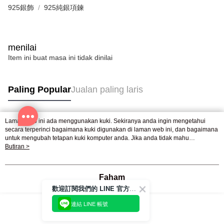
925銀飾
925純銀項鍊
menilai
Item ini buat masa ini tidak dinilai
Paling Popular
Jualan paling laris
Laman web ini ada menggunakan kuki. Sekiranya anda ingin mengetahui
Tag Popular
secara terperinci bagaimana kuki digunakan di laman web ini, dan bagaimana
untuk mengubah tetapan kuki komputer anda. Jika anda tidak mahu
menggunakan kuki di komputer anda, sila rujuk penerangan mengenai kuki.
Butiran >
Dasar Privasi
Laman web ini ada menggunakan kuki. Sekiranya anda ingin
mengetahui secara terperinci bagaimana kuki digunakan di laman web ini,
dan bagaimana untuk mengubah tetapan kuki komputer anda. Jika anda tidak
Faham
mahu menggunakan kuki di komputer anda, sila rujuk penerangan mengenai
歡迎訂閱我們的 LINE 官方帳號
kuki.
連結 LINE 帳號