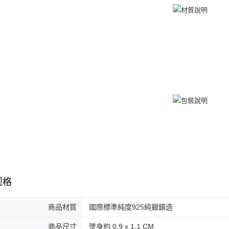
若您對於
免运费
聯繫恩沛
同必要之購
黑貓到付(
人資料，
免运费
海外宅配
规格
商品材質
國際標準純度925純銀鑄造
商品尺寸
墜身約 0.9 x 1.1 CM