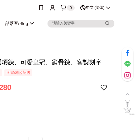
0
中文 (简体)
部落客/Blog
純銀項鍊．可愛皇冠．鎖骨鍊．客製刻字
国家/地区配送
280