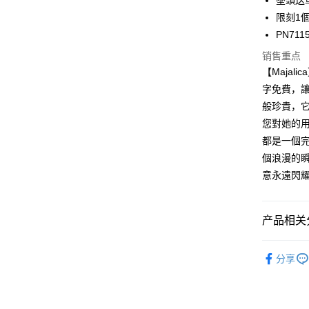
墬頭送
元大商
兆丰国
联邦商
汇丰（
Apple Pay
限刻1
玉山商
台中商
元大商
联邦商
台新国
PN711
华泰商
玉山商
街口支付
元大商
台湾乐
远东国
台新国
销售重点
玉山商
永丰商
台湾乐
悠遊付
【Maja
台新国
星展（
台湾乐
字免費，
中国信
Google Pa
般珍貴，
Plus PAY
您對她的
都是一個完
AFTEE先
個浪漫的
相关说明
一、關於 A
意永遠閃
ATM付款
1. 於付
窗。
货到付款
2. 進行
产品相关分
3. 訂單
4. 下訂
Majalica
AFTEE 
运送方式
分享
5. 收到
925銀飾
APP於四
全家取貨
項鍊
9
免运费
請留意繳費期