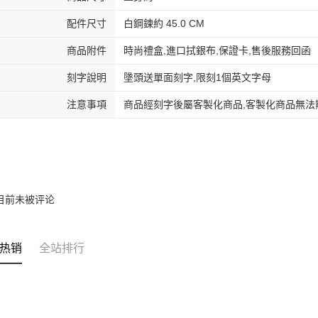
配件尺寸
白鋼鍊約 45.0 CM
商品附件
時尚禮盒,進口拭銀布,保證卡,售後服務回函
刻字說明
墬頭送單面刻字,限刻1個英文字母
注意事項
商品經刻字後屬客製化商品,客製化商品無法
目前未被评论
热销
全站排行