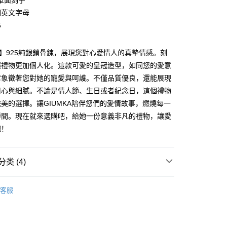
單面刻字
业银行
永丰商业银行
际商业银行
台湾中小企业银行
业银行
远东国际商业银行
台湾）商业银行
华泰商业银行
個英文字母
业银行
星展（台湾）商业银行
业银行
汇丰（台湾）商业银行
业银行
永丰商业银行
业银行
远东国际商业银行
际商业银行
中国信托商业银行
5
业银行
联邦商业银行
业银行
星展（台湾）商业银行
业银行
永丰商业银行
天信用卡公司
际商业银行
元大商业银行
际商业银行
中国信托商业银行
业银行
星展（台湾）商业银行
业银行
玉山商业银行
天信用卡公司
lica】925純銀鎖骨鍊，展現您對心愛情人的真摯情感。刻
际商业银行
中国信托商业银行
台湾）商业银行
台新国际商业银行
天信用卡公司
讓禮物更加個人化。這款可愛的皇冠造型，如同您的愛意
托商业银行
台湾乐天信用卡公司
y
它象徵著您對她的寵愛與呵護。不僅品質優良，還能展現
用心與細膩。不論是情人節、生日或者紀念日，這個禮物
美的選擇。讓GIUMKA陪伴您們的愛情故事，燃燒每一
享后付
瞬間。現在就來選購吧，給她一份意義非凡的禮物，讓愛
FTEE先享後付
耀！
款方式選擇AFTEE先享後付，將跳出AFTEE先享後付手機驗證視
簡訊驗證之後，即可完成結帳手續。
类 (4)
確認後不需事先繳費，商品會配送至您的指定地址。
完成後，您的手機會收到一封繳費通知簡訊，APP會員則會收到
 925純銀
純銀墜/純銀項鍊/擬真鑽
APP推播通知。
客服
商品當下無需繳費，確認無誤後，請再利用繳費通知簡訊或AFTEE
925純銀項鍊
大便利商店‧ATM/網銀等方式進行付款。
付款
25純銀項鍊
限為 14 天。唯有下載 AFTEE App 成為 AFTEE 會員者方能