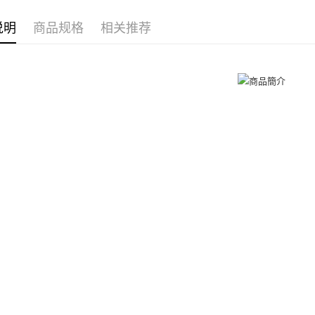
享有最長 
項鍊
女
付款後全
说明
商品规格
相关推荐
繳費期限，
免运费
算出。使用
定能夠在期
7-11取貨
收到商品與
免运费
二、付款
1. 初次
付款後7-1
之上限額
免运费
2. 結帳金
3. 目前
7-11取貨
三、聲明
免运费
「AFTE
)所提供，
黑貓宅急便
(包含但不
免运费
予 AFT
集、處理、
郵局掛號
明』（
http
免运费
若款項超過
未成年的
機車快遞(
AFTEE。
umka