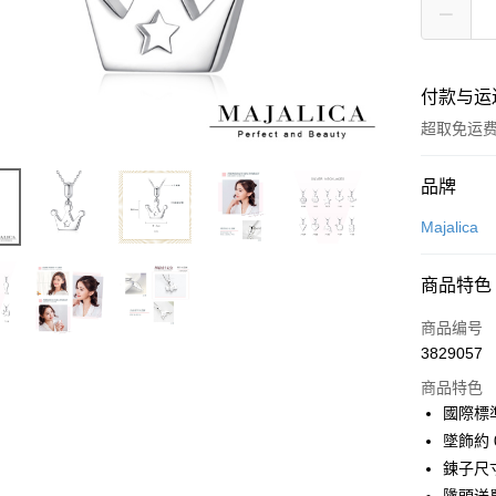
付款与运
超取免运
付款方式
品牌
信用卡一
Majalica
信用卡分
商品特色
3期 0
商品编号
6期 0
合作金
3829057
华南商
12期 
合作金
上海商
商品特色
华南商
24期 
合作金
国泰世
國際標
上海商
华南商
台湾中
合作金
超商取货
墜飾約 0
国泰世
上海商
汇丰（
华南商
台湾中
鍊子尺寸
国泰世
联邦商
LINE Pay
上海商
汇丰（
台湾中