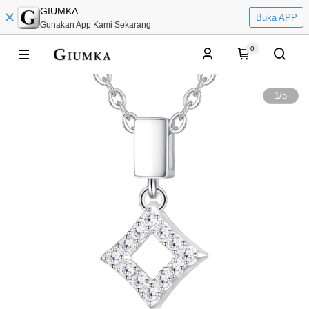
GIUMKA
Buka APP
Gunakan App Kami Sekarang
0
1
/
5