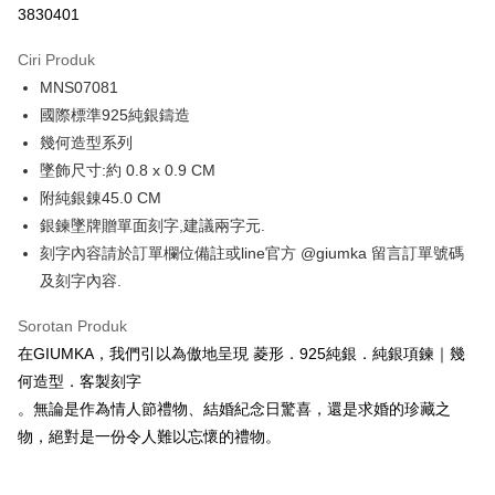
3830401
3 ansuran pada kadar faedah 0,
NT$460
setiap ansuran
Ciri Produk
21 Bank
6 ansuran pada kadar faedah 0,
NT$230
setiap
Taiwan Cooperative Bank
Bank Komersial Pertama
MNS07081
Hua Nan Commercial
Chang Hwa Commercial
ansuran
21 Bank
Bank
Bank
國際標準925純銀鑄造
12 ansuran pada kadar faedah 0,
NT$115
setiap ansuran
Taiwan Cooperative Bank
Bank Komersial Pertama
The Shanghai
Bank Komersial Taipei
幾何造型系列
Hua Nan Commercial Bank
Chang Hwa Commercial Bank
21 Bank
24 ansuran pada kadar faedah 0,
NT$57
setiap
Taiwan Cooperative Bank
Bank Komersial Pertama
Commercial & Savings
Fubon
墜飾尺寸:約 0.8 x 0.9 CM
The Shanghai Commercial &
Bank Komersial Taipei Fubon
Hua Nan Commercial
Chang Hwa Commercial
ansuran
Bank
20 Bank
Savings Bank
附純銀錬45.0 CM
Bank
Bank
Bank Cathay United
Mega International
Taiwan Cooperative Bank
Bank Komersial Pertama
Bank Cathay United
Mega International Commercial
Pengambilan di Kedai Serbaneka
銀鍊墜牌贈單面刻字,建議兩字元.
The Shanghai
Bank Komersial Taipei
Commercial Bank
Hua Nan Commercial Bank
Chang Hwa Commercial Bank
Bank
Commercial & Savings
Fubon
刻字內容請於訂單欄位備註或line官方 @giumka 留言訂單號碼
Taiwan Business Bank
Taichung Commercial
LINE Pay
The Shanghai Commercial &
Bank Komersial Taipei Fubon
Taiwan Business Bank
Taichung Commercial Bank
Bank
Bank
及刻字內容.
Savings Bank
HSBC Bank (Taiwan) Limited
Hwatai Bank
Bank Cathay United
Mega International
HSBC Bank (Taiwan)
Hwatai Bank
Apple Pay
Mega International Commercial
Taiwan Business Bank
Union Bank of Taiwan
Far Eastern International Bank
Commercial Bank
Limited
Sorotan Produk
Bank
Yuanta Commercial Bank
Bank SinoPac
Taiwan Business Bank
Taichung Commercial
Union Bank of Taiwan
Far Eastern International
JKOPAY
在GIUMKA，我們引以為傲地呈現 菱形．925純銀．純銀項鍊｜幾
Taichung Commercial Bank
HSBC Bank (Taiwan) Limited
Bank Komersial E.SUN
DBS Bank
Bank
Bank
何造型．客製刻字
Hwatai Bank
Union Bank of Taiwan
Bank Antarabangsa Taishin
Bank CTBC
Easy Wallet
HSBC Bank (Taiwan)
Hwatai Bank
Yuanta Commercial Bank
Bank SinoPac
Far Eastern International Bank
Yuanta Commercial Bank
Syarikat Kad Kredit Rakuten
。無論是作為情人節禮物、結婚紀念日驚喜，還是求婚的珍藏之
Limited
Bank Komersial E.SUN
DBS Bank
Bank SinoPac
Bank Komersial E.SUN
Google Pay
Taiwan
物，絕對是一份令人難以忘懷的禮物。
Union Bank of Taiwan
Far Eastern International
Bank Antarabangsa
Bank CTBC
DBS Bank
Bank Antarabangsa Taishin
Bank
Taishin
Plus PAY
Bank CTBC
Syarikat Kad Kredit Rakuten
Yuanta Commercial Bank
Bank SinoPac
Syarikat Kad Kredit