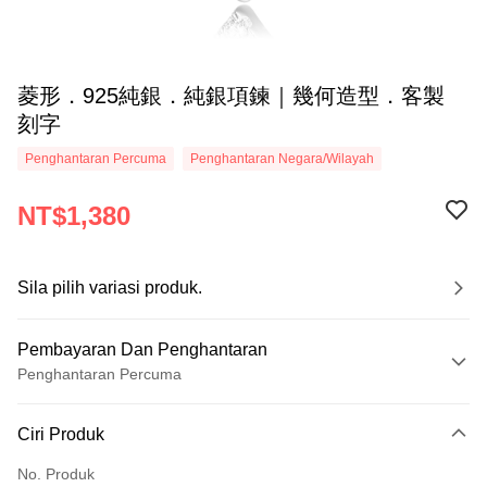
菱形．925純銀．純銀項鍊｜幾何造型．客製
刻字
Penghantaran Percuma
Penghantaran Negara/Wilayah
NT$1,380
Sila pilih variasi produk.
Pembayaran Dan Penghantaran
Penghantaran Percuma
Kaedah Pembayaran
Ciri Produk
Kad Kredit (Bayaran Penuh)
No. Produk
Ansuran Kad Kredit