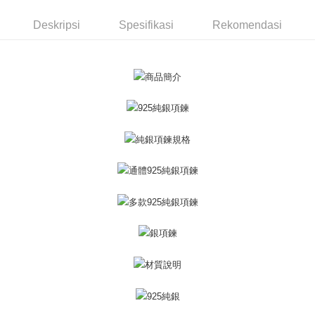
Taiwan
Bank Komersial E.SUN
DBS Bank
Rakuten Taiwan
AFTEE
Bank Antarabangsa
Bank CTBC
Deskripsi
Spesifikasi
Rekomendasi
Deskripsi
Taishin
Pertama, Mengenai Perkhidmatan AFTEE Beli Sekarang Bayar Kemudian
Syarikat Kad Kredit
Pemindahan ATM
1. Dengan memilih AFTEE sebagai kaedah pembayaran, mesej
Rakuten Taiwan
pengesahan AFTEE akan muncul.
Tunai semasa Penghantaran
2. Anda boleh meneruskan pembayaran selepas pengesahan SMS.
3. Tiada bayaran diperlukan apabila pesanan disahkan. Produk akan
dihantar ke alamat yang ditetapkan.
Pilihan Penghantaran
4. Setelah pesanan disahkan, anda akan menerima SMS pembayaran
manakala ahli aplikasi akan menerima pemberitahuan tolak aplikasi
全家取貨付款
AFTEE.
Penghantaran percuma
5. Tiada bayaran diperlukan apabila anda menerima produk. Sila buat
pembayaran di empat kedai serbaneka utama, ATM atau perbankan
付款後全家取貨
dalam talian dengan SMS pembayaran atau pemberitahuan tolak aplikasi
AFTEE.
Penghantaran percuma
Sila ambil perhatian bahawa tempoh pembayaran adalah 14 hari. Walau
7-11取貨付款
bagaimanapun, bagi mereka yang telah memuat turun Aplikasi AFTEE
Penghantaran percuma
dan mendaftar sebagai ahli AFTEE boleh menikmati tempoh pembayaran
sehingga 45 hari.
付款後7-11取貨
Tempoh pembayaran dikira dari masa kedai meminta pembayaran anda,
Penghantaran percuma
ditambah dengan bilangan hari yang boleh dilanjutkan oleh AFTEE. Anda
boleh melanjutkan tempoh pembayaran anda sebelum anda menerima
7-11取貨(快速到店)