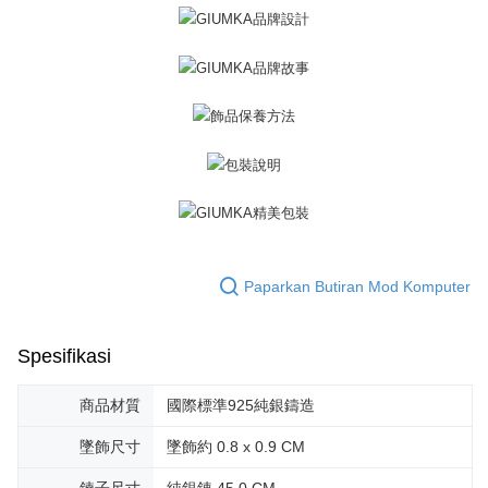
pesanan. Walau bagaimanapun, tiada jaminan bahawa anda boleh
Penghantaran percuma
menerima pesanan anda semasa tempoh pembayaran (cth.: produk
prapesanan atau produk yang mungkin mengambil masa yang lebih
黑貓宅急便-(離島請自行填寫住址)
lama untuk dihantar). Oleh itu, anda dikehendaki membuat pembayaran
kepada AFTEE dalam tempoh sama ada anda menerima pesanan.
Penghantaran percuma
Kedua, Sekatan Pembayaran
郵局掛號
1. Jumlah yang diperakui untuk pengguna kali pertama boleh sehingga
Penghantaran percuma
NT$10,000. Amaun diperakui sebenar yang diluluskan akan berdasarkan
keputusan pensijilan dan semakan oleh AFTEE.
2. Amaun perbelanjaan minimum mestilah lebih besar daripada NT$20.
機車快遞(限大台北地區運費到付) 下單後請聯絡LINE官方帳號 @gi
3. Pada masa ini hanya tersedia untuk ahli Taiwan.
umka
Penghantaran percuma
Ketiga, Syarat Perkhidmatan
Perkhidmatan AFTEE Beli Sekarang Bayar Kemudian disediakan oleh NP
Paparkan Butiran Mod Komputer
黑貓到付(離島不適用)
Taiwan, Inc. dan AFTEE akan membuat bil kepada pengguna. AFTEE
akan menggunakan data peribadi yang dikumpul (termasuk nama
Penghantaran percuma
pembeli, no. telefon, nama penerima, no. telefon, alamat penerima) untuk
Spesifikasi
penggunaan perkhidmatan. Sila rujuk kepada "Penyata Pengumpulan
海外宅配
Kadar Penghantaran
Data Peribadi, Pemprosesan, Penggunaan"
(https://aftee.tw/privacypolicy/
) untuk maklumat lanjut.
商品材質
國際標準925純銀鑄造
Jumlah yang diperakui untuk pengguna kali pertama yang lulus
墜飾尺寸
墜飾約 0.8 x 0.9 CM
kelulusan boleh sehingga NT$10,000. Jika pengguna tidak membuat
pembayaran dalam tempoh tersebut, yuran pembayaran lewat sebanyak