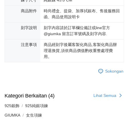
鍊子尺寸
純銀錬 45.0 CM
20% setahun akan dikenakan. Pengguna bawah umur dikehendaki
mendapatkan kebenaran daripada ibu bapa atau penjaga yang sah
商品附件
時尚禮盒、提袋、加厚拭銀布、售後服務回
untuk menggunakan AFTEE.
函、商品使用說明卡
Sila hubungi NP Taiwan Inc. di
cs_tw@netprotections.co.jp
jika anda
刻字說明
刻字內容請於訂單欄位備註或line官方
mempunyai sebarang kebimbangan mengenai pemprosesan dan
@giumka 留言訂單號碼及刻字內容.
penggunaan pada data peribadi. Jika anda tidak bersetuju dengan data
peribadi yang disenaraikan seperti di atas akan dikumpul dan digunakan
oleh AFTEE, sila jangan gunakan perkhidmatan ini.
注意事項
商品經刻字後屬客製化商品,客製化商品辦
理退換貨,須依商品價值酌收重整處理費
用。
Sokongan
Kategori Berkaitan (4)
Lihat Semua
925銀飾
925純銀項鍊
GIUMKA
女生項鍊