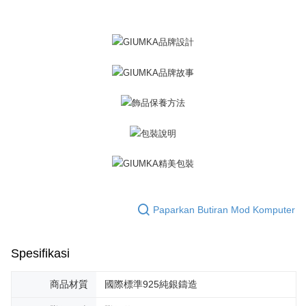
pesanan. Walau bagaimanapun, tiada jaminan bahawa anda boleh
Penghantaran percuma
menerima pesanan anda semasa tempoh pembayaran (cth.: produk
prapesanan atau produk yang mungkin mengambil masa yang lebih
黑貓宅急便-(離島請自行填寫住址)
lama untuk dihantar). Oleh itu, anda dikehendaki membuat pembayaran
kepada AFTEE dalam tempoh sama ada anda menerima pesanan.
Penghantaran percuma
Kedua, Sekatan Pembayaran
郵局掛號
1. Jumlah yang diperakui untuk pengguna kali pertama boleh sehingga
Penghantaran percuma
NT$10,000. Amaun diperakui sebenar yang diluluskan akan berdasarkan
keputusan pensijilan dan semakan oleh AFTEE.
2. Amaun perbelanjaan minimum mestilah lebih besar daripada NT$20.
機車快遞(限大台北地區運費到付) 下單後請聯絡LINE官方帳號 @gi
3. Pada masa ini hanya tersedia untuk ahli Taiwan.
umka
Penghantaran percuma
Ketiga, Syarat Perkhidmatan
Perkhidmatan AFTEE Beli Sekarang Bayar Kemudian disediakan oleh NP
黑貓到付(離島不適用)
Taiwan, Inc. dan AFTEE akan membuat bil kepada pengguna. AFTEE
akan menggunakan data peribadi yang dikumpul (termasuk nama
Paparkan Butiran Mod Komputer
Penghantaran percuma
pembeli, no. telefon, nama penerima, no. telefon, alamat penerima) untuk
penggunaan perkhidmatan. Sila rujuk kepada "Penyata Pengumpulan
海外宅配
Kadar Penghantaran
Data Peribadi, Pemprosesan, Penggunaan"
Spesifikasi
(https://aftee.tw/privacypolicy/
) untuk maklumat lanjut.
Jumlah yang diperakui untuk pengguna kali pertama yang lulus
商品材質
國際標準925純銀鑄造
kelulusan boleh sehingga NT$10,000. Jika pengguna tidak membuat
pembayaran dalam tempoh tersebut, yuran pembayaran lewat sebanyak