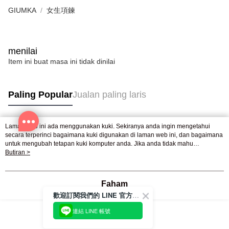
GIUMKA
女生項鍊
menilai
Item ini buat masa ini tidak dinilai
Paling Popular
Jualan paling laris
Laman web ini ada menggunakan kuki. Sekiranya anda ingin mengetahui
Tag Popular
secara terperinci bagaimana kuki digunakan di laman web ini, dan bagaimana
untuk mengubah tetapan kuki komputer anda. Jika anda tidak mahu
menggunakan kuki di komputer anda, sila rujuk penerangan mengenai kuki.
Butiran >
Dasar Privasi
Laman web ini ada menggunakan kuki. Sekiranya anda ingin
mengetahui secara terperinci bagaimana kuki digunakan di laman web ini,
dan bagaimana untuk mengubah tetapan kuki komputer anda. Jika anda tidak
Faham
mahu menggunakan kuki di komputer anda, sila rujuk penerangan mengenai
歡迎訂閱我們的 LINE 官方帳號
kuki.
連結 LINE 帳號