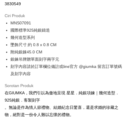
3830549
3 ansuran pada kadar faedah 0,
NT$460
setiap ansuran
Ciri Produk
21 Bank
6 ansuran pada kadar faedah 0,
NT$230
setiap
Taiwan Cooperative Bank
Bank Komersial Pertama
MNS07091
Hua Nan Commercial
Chang Hwa Commercial
ansuran
21 Bank
Bank
Bank
國際標準925純銀鑄造
12 ansuran pada kadar faedah 0,
NT$115
setiap ansuran
Taiwan Cooperative Bank
Bank Komersial Pertama
The Shanghai
Bank Komersial Taipei
幾何造型系列
Hua Nan Commercial Bank
Chang Hwa Commercial Bank
21 Bank
24 ansuran pada kadar faedah 0,
NT$57
setiap
Taiwan Cooperative Bank
Bank Komersial Pertama
Commercial & Savings
Fubon
墜飾尺寸:約 0.8 x 0.8 CM
The Shanghai Commercial &
Bank Komersial Taipei Fubon
Hua Nan Commercial
Chang Hwa Commercial
ansuran
Bank
20 Bank
Savings Bank
附純銀錬45.0 CM
Bank
Bank
Bank Cathay United
Mega International
Taiwan Cooperative Bank
Bank Komersial Pertama
Bank Cathay United
Mega International Commercial
Pengambilan di Kedai Serbaneka
銀鍊吊牌贈單面刻字兩字元
The Shanghai
Bank Komersial Taipei
Commercial Bank
Hua Nan Commercial Bank
Chang Hwa Commercial Bank
Bank
Commercial & Savings
Fubon
刻字內容請於訂單欄位備註或line官方 @giumka 留言訂單號碼
Taiwan Business Bank
Taichung Commercial
LINE Pay
The Shanghai Commercial &
Bank Komersial Taipei Fubon
Taiwan Business Bank
Taichung Commercial Bank
Bank
Bank
及刻字內容
Savings Bank
HSBC Bank (Taiwan) Limited
Hwatai Bank
Bank Cathay United
Mega International
HSBC Bank (Taiwan)
Hwatai Bank
Apple Pay
Mega International Commercial
Taiwan Business Bank
Union Bank of Taiwan
Far Eastern International Bank
Commercial Bank
Limited
Sorotan Produk
Bank
Yuanta Commercial Bank
Bank SinoPac
Taiwan Business Bank
Taichung Commercial
Union Bank of Taiwan
Far Eastern International
JKOPAY
在GIUMKA，我們引以為傲地呈現 星星．純銀項鍊｜幾何造型．
Taichung Commercial Bank
HSBC Bank (Taiwan) Limited
Bank Komersial E.SUN
DBS Bank
Bank
Bank
925純銀．客製刻字
Hwatai Bank
Union Bank of Taiwan
Bank Antarabangsa Taishin
Bank CTBC
Easy Wallet
HSBC Bank (Taiwan)
Hwatai Bank
Yuanta Commercial Bank
Bank SinoPac
Far Eastern International Bank
Yuanta Commercial Bank
Syarikat Kad Kredit Rakuten
。無論是作為情人節禮物、結婚紀念日驚喜，還是求婚的珍藏之
Limited
Bank Komersial E.SUN
DBS Bank
Bank SinoPac
Bank Komersial E.SUN
Google Pay
Taiwan
物，絕對是一份令人難以忘懷的禮物。
Union Bank of Taiwan
Far Eastern International
Bank Antarabangsa
Bank CTBC
DBS Bank
Bank Antarabangsa Taishin
Bank
Taishin
Plus PAY
Bank CTBC
Syarikat Kad Kredit Rakuten
Yuanta Commercial Bank
Bank SinoPac
Syarikat Kad Kredit