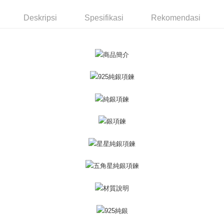
Taiwan
Bank Komersial E.SUN
DBS Bank
Rakuten Taiwan
AFTEE
Bank Antarabangsa
Bank CTBC
Deskripsi
Spesifikasi
Rekomendasi
Deskripsi
Taishin
Pertama, Mengenai Perkhidmatan AFTEE Beli Sekarang Bayar Kemudian
Syarikat Kad Kredit
Pemindahan ATM
1. Dengan memilih AFTEE sebagai kaedah pembayaran, mesej
Rakuten Taiwan
pengesahan AFTEE akan muncul.
Tunai semasa Penghantaran
2. Anda boleh meneruskan pembayaran selepas pengesahan SMS.
3. Tiada bayaran diperlukan apabila pesanan disahkan. Produk akan
dihantar ke alamat yang ditetapkan.
Pilihan Penghantaran
4. Setelah pesanan disahkan, anda akan menerima SMS pembayaran
manakala ahli aplikasi akan menerima pemberitahuan tolak aplikasi
全家取貨付款
AFTEE.
Penghantaran percuma
5. Tiada bayaran diperlukan apabila anda menerima produk. Sila buat
pembayaran di empat kedai serbaneka utama, ATM atau perbankan
付款後全家取貨
dalam talian dengan SMS pembayaran atau pemberitahuan tolak aplikasi
AFTEE.
Penghantaran percuma
Sila ambil perhatian bahawa tempoh pembayaran adalah 14 hari. Walau
7-11取貨付款
bagaimanapun, bagi mereka yang telah memuat turun Aplikasi AFTEE
Penghantaran percuma
dan mendaftar sebagai ahli AFTEE boleh menikmati tempoh pembayaran
sehingga 45 hari.
付款後7-11取貨
Tempoh pembayaran dikira dari masa kedai meminta pembayaran anda,
Penghantaran percuma
ditambah dengan bilangan hari yang boleh dilanjutkan oleh AFTEE. Anda
boleh melanjutkan tempoh pembayaran anda sebelum anda menerima
7-11取貨(快速到店)