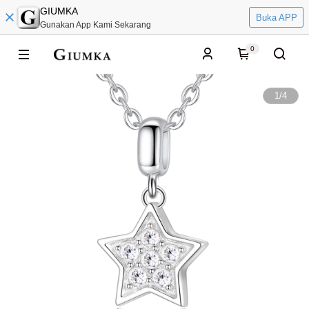
GIUMKA
Buka APP
Gunakan App Kami Sekarang
0
1
/
4