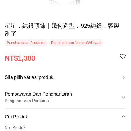
星星．純銀項鍊｜幾何造型．925純銀．客製
刻字
Penghantaran Percuma
Penghantaran Negara/Wilayah
NT$1,380
Sila pilih variasi produk.
Pembayaran Dan Penghantaran
Penghantaran Percuma
Kaedah Pembayaran
Ciri Produk
Kad Kredit (Bayaran Penuh)
No. Produk
Ansuran Kad Kredit