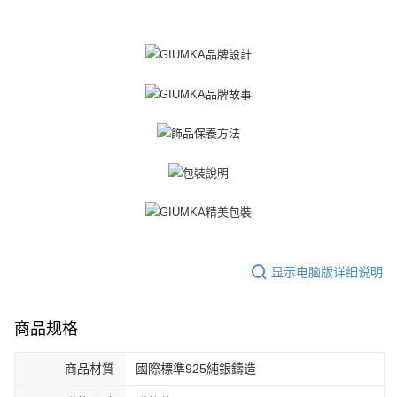
「AFTEE先享後付」(下稱本服務)乃由恩沛科技股份有限公司(下稱 AFTEE )
黑貓宅急便-(離島請自行填寫住址)
所提供，並由 AFTEE 向您收取款項。因使用本服務所須提供之個人資料(包
免运费
含但不限於訂購人姓名、電話，收件人姓名、電話、收件地址)，將交付予
AFTEE 於本服務必要服務範圍內運用。關於 AFTEE 對於個人資料之蒐集、
郵局掛號
處理、利用，詳參 AFTEE 官網之『個人資料蒐集、處理及利用告知聲明』
（
https://aftee.tw/privacypolicy/
）。
免运费
若款項超過繳費期限，將根據當次的金額加收年利率 16% 的逾期滯納金。
機車快遞(限大台北地區運費到付) 下單後請聯絡LINE官方帳號 @gi
未成年的使用者，請事先徵得法定代理人或監護人之同意方可使用
umka
AFTEE。
免运费
若您對於個人資料之處理、利用有任何疑問，或欲行使相關法律權利，請聯
繫恩沛科技股份有限公司。若您不同意我們將上開所示之個人資料，連同必
黑貓到付(離島不適用)
要之購買訂單資訊提供予 AFTEE ，或讓 AFTEE 蒐集處理利用您的個人資
免运费
料，請勿選用本服務。
海外宅配
查看运费
显示电脑版详细说明
商品规格
商品材質
國際標準925純銀鑄造