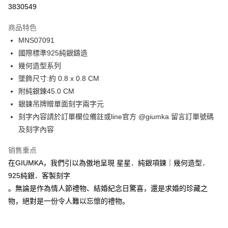
信用卡分期付款
3830549
3期 0利率，每期
NT$460
21家银行
商品特色
6期 0利率，每期
NT$230
21家银行
合作金库商业银行
第一商业银行
MNS07091
华南商业银行
彰化商业银行
12期 0利率，每期
NT$115
21家银行
合作金库商业银行
第一商业银行
國際標準925純銀鑄造
上海商业储蓄银行
台北富邦商业银行
华南商业银行
彰化商业银行
24期 0利率，每期
NT$57
20家银行
合作金库商业银行
第一商业银行
国泰世华商业银行
兆丰国际商业银行
幾何造型系列
上海商业储蓄银行
台北富邦商业银行
华南商业银行
彰化商业银行
台湾中小企业银行
台中商业银行
合作金库商业银行
第一商业银行
墜飾尺寸:約 0.8 x 0.8 CM
超商取货付款
国泰世华商业银行
兆丰国际商业银行
上海商业储蓄银行
台北富邦商业银行
汇丰（台湾）商业银行
华泰商业银行
华南商业银行
彰化商业银行
台湾中小企业银行
台中商业银行
附純銀錬45.0 CM
国泰世华商业银行
兆丰国际商业银行
联邦商业银行
远东国际商业银行
LINE Pay
上海商业储蓄银行
台北富邦商业银行
汇丰（台湾）商业银行
华泰商业银行
銀鍊吊牌贈單面刻字兩字元
台湾中小企业银行
台中商业银行
元大商业银行
永丰商业银行
兆丰国际商业银行
台湾中小企业银行
联邦商业银行
远东国际商业银行
汇丰（台湾）商业银行
华泰商业银行
刻字內容請於訂單欄位備註或line官方 @giumka 留言訂單號碼
Apple Pay
玉山商业银行
星展（台湾）商业银行
台中商业银行
汇丰（台湾）商业银行
元大商业银行
永丰商业银行
联邦商业银行
远东国际商业银行
及刻字內容
台新国际商业银行
中国信托商业银行
华泰商业银行
联邦商业银行
玉山商业银行
星展（台湾）商业银行
街口支付
元大商业银行
永丰商业银行
台湾乐天信用卡公司
远东国际商业银行
元大商业银行
台新国际商业银行
中国信托商业银行
玉山商业银行
星展（台湾）商业银行
销售重点
永丰商业银行
玉山商业银行
台湾乐天信用卡公司
悠遊付
台新国际商业银行
中国信托商业银行
在GIUMKA，我們引以為傲地呈現 星星．純銀項鍊｜幾何造型．
星展（台湾）商业银行
台新国际商业银行
台湾乐天信用卡公司
中国信托商业银行
台湾乐天信用卡公司
Google Pay
925純銀．客製刻字
。無論是作為情人節禮物、結婚紀念日驚喜，還是求婚的珍藏之
Plus PAY
物，絕對是一份令人難以忘懷的禮物。
AFTEE先享后付
相关说明