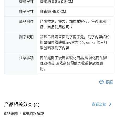
墜飾尺寸
墜飾約 0.8 x 0.8 CM
鍊子尺寸
純銀錬 45.0 CM
商品附件
時尚禮盒、提袋、加厚拭銀布、售後服務回
函、商品使用說明卡
刻字說明
銀鍊吊牌贈單面刻字兩字元，刻字內容請於
訂單欄位備註或line官方 @giumka 留言訂
單號碼及刻字內容
注意事項
商品經刻字後屬客製化商品,客製化商品辦
理退換貨,須依商品價值酌收重整處理費
用。
客服
产品相关分类 (4)
查看全部
925銀飾
925純銀項鍊