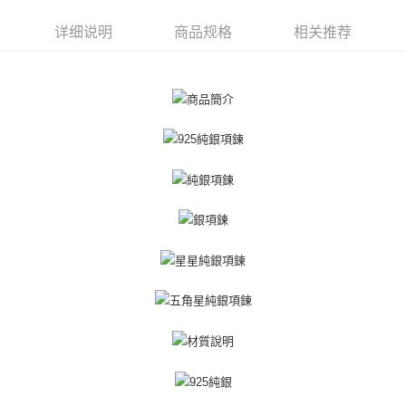
一、關於 AFTEE先享後付
ATM付款
1. 於付款方式選擇AFTEE先享後付，將跳出AFTEE先享後付手機驗證視
详细说明
商品规格
相关推荐
窗。
货到付款
2. 進行簡訊驗證之後，即可完成結帳手續。
3. 訂單確認後不需事先繳費，商品會配送至您的指定地址。
4. 下訂完成後，您的手機會收到一封繳費通知簡訊，APP會員則會收到
运送方式
AFTEE APP推播通知。
5. 收到商品當下無需繳費，確認無誤後，請再利用繳費通知簡訊或AFTEE
全家取貨付款
APP於四大便利商店‧ATM/網銀等方式進行付款。
免运费
請留意繳費期限為 14 天。唯有下載 AFTEE App 成為 AFTEE 會員者方能享
付款後全家取貨
有最長 45 天內付款之服務。
免运费
繳費期限，為商家向您請款的時間，再加上使用AFTEE可延長的天數所計算
出。使用AFTEE下訂可以延長您收到商品前的繳費天數，但無法保證一定能
7-11取貨付款
夠在期限內收到商品(例如:預購商品或預計到貨時間較長者)。因此無論收到
免运费
商品與否，仍需要請您在AFTEE規定的時間內完成繳費。
二、付款限制
付款後7-11取貨
1. 初次使用 AFTEE 時，將依認證結果及本公司審查結果，核予每個人不同
免运费
之上限額度
2. 結帳金額須大於NT$30
7-11取貨(快速到店)
3. 目前僅支援台灣會員
免运费
三、聲明條款