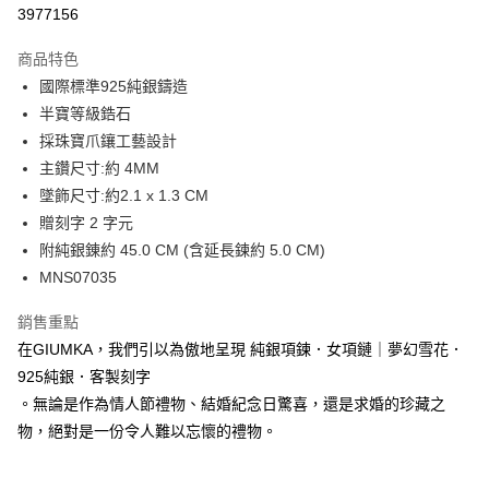
信用卡分期付款
3977156
3 期 0 利率 每期
NT$860
21家銀行
商品特色
6 期 0 利率 每期
NT$430
21家銀行
合作金庫商業銀行
第一商業銀行
國際標準925純銀鑄造
華南商業銀行
彰化商業銀行
12 期 0 利率 每期
NT$215
21家銀行
合作金庫商業銀行
第一商業銀行
半寶等級鋯石
上海商業儲蓄銀行
台北富邦商業銀行
華南商業銀行
彰化商業銀行
24 期 0 利率 每期
NT$107
20家銀行
合作金庫商業銀行
第一商業銀行
國泰世華商業銀行
兆豐國際商業銀行
採珠寶爪鑲工藝設計
上海商業儲蓄銀行
台北富邦商業銀行
華南商業銀行
彰化商業銀行
臺灣中小企業銀行
台中商業銀行
合作金庫商業銀行
第一商業銀行
主鑽尺寸:約 4MM
超商取貨付款
國泰世華商業銀行
兆豐國際商業銀行
上海商業儲蓄銀行
台北富邦商業銀行
匯豐（台灣）商業銀行
華泰商業銀行
華南商業銀行
彰化商業銀行
臺灣中小企業銀行
台中商業銀行
墜飾尺寸:約2.1 x 1.3 CM
國泰世華商業銀行
兆豐國際商業銀行
聯邦商業銀行
遠東國際商業銀行
LINE Pay
上海商業儲蓄銀行
台北富邦商業銀行
匯豐（台灣）商業銀行
華泰商業銀行
贈刻字 2 字元
臺灣中小企業銀行
台中商業銀行
元大商業銀行
永豐商業銀行
兆豐國際商業銀行
臺灣中小企業銀行
聯邦商業銀行
遠東國際商業銀行
匯豐（台灣）商業銀行
華泰商業銀行
附純銀錬約 45.0 CM (含延長鍊約 5.0 CM)
Apple Pay
玉山商業銀行
星展（台灣）商業銀行
台中商業銀行
匯豐（台灣）商業銀行
元大商業銀行
永豐商業銀行
聯邦商業銀行
遠東國際商業銀行
MNS07035
台新國際商業銀行
中國信託商業銀行
華泰商業銀行
聯邦商業銀行
玉山商業銀行
星展（台灣）商業銀行
街口支付
元大商業銀行
永豐商業銀行
台灣樂天信用卡公司
遠東國際商業銀行
元大商業銀行
台新國際商業銀行
中國信託商業銀行
玉山商業銀行
星展（台灣）商業銀行
銷售重點
永豐商業銀行
玉山商業銀行
台灣樂天信用卡公司
悠遊付
台新國際商業銀行
中國信託商業銀行
在GIUMKA，我們引以為傲地呈現 純銀項鍊．女項鏈｜夢幻雪花．
星展（台灣）商業銀行
台新國際商業銀行
台灣樂天信用卡公司
中國信託商業銀行
台灣樂天信用卡公司
Google Pay
925純銀．客製刻字
。無論是作為情人節禮物、結婚紀念日驚喜，還是求婚的珍藏之
全盈+PAY
物，絕對是一份令人難以忘懷的禮物。
AFTEE先享後付
相關說明