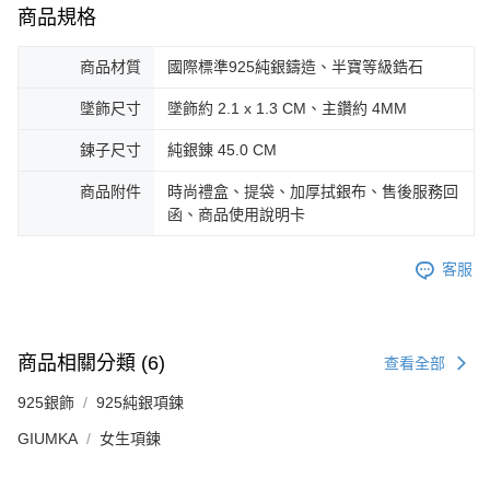
商品規格
https://aftee.tw/terms/#terms3
黑貓宅急便-(離島請自行填寫住址)
３．未成年的使用者請事先徵得法定代理人或監護人之同意方可使用
免運費
「AFTEE先享後付」，若未經同意申辦者引起之損失，本公司不負相關責
商品材質
國際標準925純銀鑄造、半寶等級鋯石
任。
郵局掛號
４．使用「AFTEE先享後付」時，將依據個別帳號之用戶狀況，依本公司即
墜飾尺寸
墜飾約 2.1 x 1.3 CM、主鑽約 4MM
時審查核予不同之上限額度；若仍有額度不足之情形，本公司將視審查結果
免運費
請求用戶進行身份認證。
鍊子尺寸
純銀錬 45.0 CM
５．嚴禁一人註冊多個帳號或使用他人資訊註冊。若發現惡意使用之情形，
機車快遞(限大台北地區運費到付) 下單後請聯絡LINE官方帳號 @gi
恩沛科技股份有限公司將有權停止該用戶之使用額度並採取法律行動。
umka
商品附件
時尚禮盒、提袋、加厚拭銀布、售後服務回
函、商品使用說明卡
免運費
黑貓到付(離島不適用)
客服
免運費
海外宅配
查看運費
商品相關分類 (6)
查看全部
925銀飾
925純銀項鍊
GIUMKA
女生項鍊