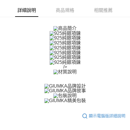
【關於「AFTEE先享後付」】
ATM付款
AFTEE先享後付是「在收到商品之後才付款」的支付方式。 讓您購物簡單
詳細說明
商品規格
相關推薦
便利好安心！
貨到付款
１．簡單：不需註冊會員、不需綁卡、不需儲值。
２．便利：只要手機號碼，簡訊認證，即可結帳。
３．安心：先確認商品／服務後，再付款。
運送方式
【「AFTEE先享後付」結帳流程】
全家取貨付款
１．於結帳方式選擇「AFTEE先享後付」後，將跳轉至「AFTEE先享後付」
免運費
結帳頁面，進行簡訊認證並確認金額後，即可完成結帳。
２．訂單成立數日內，您將收到繳費通知簡訊。
付款後全家取貨
３．收到繳費通知簡訊後14天內，點擊此簡訊中的連結，可透過四大超商／
/>
ATM／網路銀行／等多元方式進行付款，方視為交易完成。
免運費
※ 請注意：結帳手續完成當下不需立刻繳費，但若您需要取消訂單，請聯絡
購買商品的店家。未經商家同意取消之訂單仍視為有效，需透過AFTEE先享
7-11取貨付款
後付繳納相關費用。
免運費
※ 交易是否成功請以「AFTEE先享後付 」之結帳頁面顯示為準，若有關於
是否繳費成功／繳費後需取消欲退款等相關疑問，請聯繫「AFTEE先享後付
客戶支援中心」
https://netprotections.freshdesk.com/support/home
付款後7-11取貨
免運費
【注意事項】
１．透過由恩沛科技股份有限公司提供之「AFTEE先享後付」服務完成之交
顯示電腦版詳細說明
7-11取貨(快速到店)
易，需依本服務之必要範圍內提供個人資料，並將交易相關給付款項請求債
權轉讓予恩沛科技股份有限公司。
免運費
２．關於個人資料處理事宜，請瀏覽以下網址：