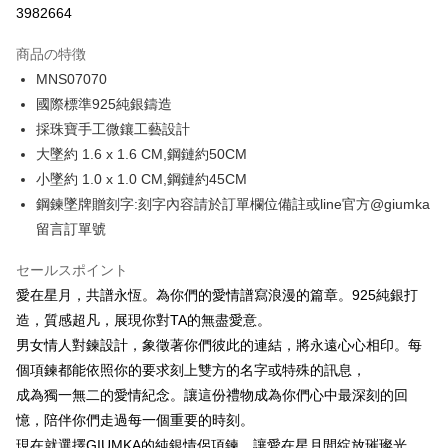
3982664
3回払い、金利0、毎回
NT$760
21行の銀行
商品の特徴
6回払い、金利0、毎回
NT$380
21行の銀行
合作金庫商業銀行
第一商業銀行
MNS07070
華南商業銀行
彰化商業銀行
12回払い、金利0、毎回
NT$190
21行の銀行
合作金庫商業銀行
第一商業銀行
國際標準925純銀鑄造
上海商業儲蓄銀行
台北富邦商業銀行
華南商業銀行
彰化商業銀行
24回払い、金利0、毎回
NT$95
20行の銀行
合作金庫商業銀行
第一商業銀行
国泰世華商業銀行
兆豐國際商業銀行
採珠寶手工微鑲工藝設計
上海商業儲蓄銀行
台北富邦商業銀行
華南商業銀行
彰化商業銀行
台湾中小企業銀行
台中商業銀行
合作金庫商業銀行
第一商業銀行
大墜約 1.6 x 1.6 CM,鋼鏈約50CM
コンビニ店頭代金引換
国泰世華商業銀行
兆豐國際商業銀行
上海商業儲蓄銀行
台北富邦商業銀行
HSBC(台湾)商業銀行
華泰商業銀行
華南商業銀行
彰化商業銀行
台湾中小企業銀行
台中商業銀行
小墜約 1.0 x 1.0 CM,鋼鏈約45CM
国泰世華商業銀行
兆豐國際商業銀行
聯邦商業銀行
遠東国際商業銀行
LINE Pay
上海商業儲蓄銀行
台北富邦商業銀行
HSBC(台湾)商業銀行
華泰商業銀行
鋼鍊墜牌贈刻字:刻字內容請於訂單欄位備註或line官方@giumka
台湾中小企業銀行
台中商業銀行
元大商業銀行
永豐商業銀行
兆豐國際商業銀行
台湾中小企業銀行
聯邦商業銀行
遠東国際商業銀行
HSBC(台湾)商業銀行
華泰商業銀行
Apple Pay
留言訂單號
玉山商業銀行
星展(台湾)商業銀行
台中商業銀行
HSBC(台湾)商業銀行
元大商業銀行
永豐商業銀行
聯邦商業銀行
遠東国際商業銀行
台新國際商業銀行
中国信託商業銀行
華泰商業銀行
聯邦商業銀行
玉山商業銀行
星展(台湾)商業銀行
JKOPAY
元大商業銀行
永豐商業銀行
セールスポイント
台湾楽天クレジットカード会社
遠東国際商業銀行
元大商業銀行
台新國際商業銀行
中国信託商業銀行
玉山商業銀行
星展(台湾)商業銀行
愛在星月，共譜永恆。為你們的愛情譜寫浪漫的篇章。925純銀打
永豐商業銀行
玉山商業銀行
台湾楽天クレジットカード会社
Easy Wallet
台新國際商業銀行
中国信託商業銀行
星展(台湾)商業銀行
台新國際商業銀行
造，質感超凡，展現你對TA的無盡愛意。
台湾楽天クレジットカード会社
中国信託商業銀行
台湾楽天クレジットカード会社
Google Pay
男女情人對鍊設計，象徵著你們彼此的連結，將永遠心心相印。每
個項鍊都能依照你的要求刻上雙方的名字或特殊的訊息，
Plus Pay
成為獨一無二的愛情紀念。讓這份禮物成為你們心中最深刻的回
AFTEE代金後払い
憶，陪伴你們走過每一個重要的時刻。
説明
現在就選擇GIUMKA的純銀情侶項鍊，讓愛在星月間綻放璀璨光