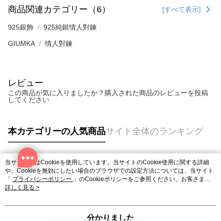
商品関連カテゴリー（6）
[すべて表示]
925銀飾
925純銀情人對鍊
GIUMKA
情人對鍊
レビュー
この商品が気に入りましたか？購入された商品のレビューを投稿
してください
本カテゴリーの人気商品
サイト全体のランキング
当サイトではCookieを使用しています。当サイトのCookie使用に関する詳細
人気タグ
や、Cookieを無効にしたい場合のブラウザでの設定方法については、当サイト
「
プライバシーポリシー
」のCookieポリシーをご参照ください。お客さま
が、当サイトを引き続き使用される場合、当社がサイト利用規約のCookieポリ
詳しく見る >
シーに基づいてCookieを使用することに同意したものとみなします。
分かりました