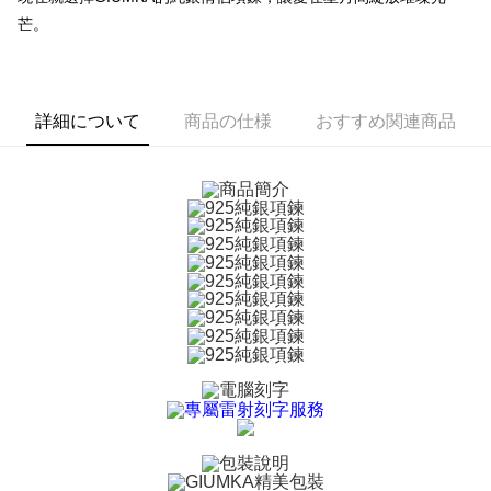
一、 AFTEE代金後払いについて
芒。
ATM払い
1.お支払い方法でAFTEE代金後払いを選択すると、携帯電話認証ウィンド
ウが表示されます。
代金引換
2.SMSで認証してお支払い手続を進めてください。
3.注文するときのお支払いは不要です。商品はご指定の住所に配送されま
す。
詳細について
商品の仕様
おすすめ関連商品
配送方法
4.ご注文が完了すると、携帯に支払い通知のSMSが届きます。アプリ会員
の場合は、AFTEE アプリプッシュ通知が届きます。
全家取貨付款
5.商品受け取り時のお支払いは不要です。商品を確かめてから、SMSまた
送料無料
はアプリの通知に従って、4大コンビニ、またはATM/オンラインバンキン
グでお支払いください。
付款後全家取貨
代金納付期限は最短で 14 日以内ですので、ご注意ください。AFTEE アプ
送料無料
リをダウンロードして AFTEE 会員になるとお支払い期限を最長 45 日以内
まで延長できます。
7-11取貨付款
送料無料
お支払期限は、ショップが請求した期日と、AFTEEで延長できる日数をも
とに計算されます。AFTEEで注文すると、商品を受け取るまで支払い期限
付款後7-11取貨
を延長できますが、商品を期限内に受け取れない場合があります（例：予
約商品や商品到着日が比較的遅い商品）。そのため、商品到着の有無に関
送料無料
わらず、AFTEEで指定された期限内にお支払いください。
7-11取貨(快速到店)
二、支払い限度額
送料無料
1.初回 AFTEEを ご利用の際に、認証結果及び当社の審査の結果に基づ
き、限度額が設定されます。