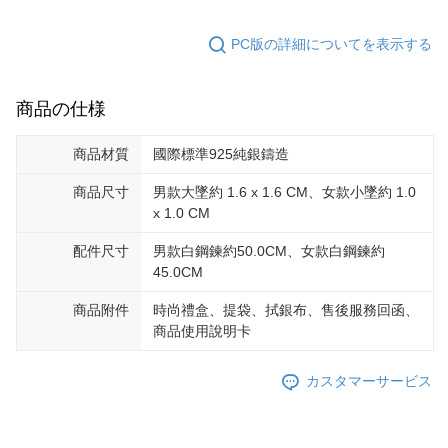
2.決済金額は最低NT$20です。
黑貓宅急便-(離島請自行填寫住址)
3.現在、台湾の会員のみご利用いただけます。
送料無料
PC版の詳細についてを表示する
三、利用規約「AFTEE代金後払い」（以下当サービスという）はネットプ
郵局掛號
ロテクションズ（以下 AFTEE という）が提供し、AFTEEが代金を徴収し
ます。当サービスご利用の際に提供しなければならない個人情報（注文者
商品の仕様
送料無料
の氏名、電話番号、受取人の氏名、電話番号、受取人住所を含むがこれに
限らない）は、AFTEEに渡され当サービスで必要な範囲内で利用されま
機車快遞(限大台北地區運費到付) 下單後請聯絡LINE官方帳號 @gi
商品材質
國際標準925純銀鑄造
す。AFTEEの個人情報の収集、処理、利用について、詳細はAFTEE公式ホ
umka
ームページの『個人情報の収集、処理及び利用に関する声明』をご参照く
商品尺寸
男款大墜約 1.6 x 1.6 CM、女款小墜約 1.0
ださい（
https://aftee.tw/privacypolicy/
）。
送料無料
x 1.0 CM
AFTEEの初回ご利用の際に、審査を通過すれば、最高額がNT$10,000にな
黑貓到付(離島不適用)
ります。支払い期限を過ぎた場合、その金額に基づいて年利20%の遅延滞
配件尺寸
男款白鋼鍊約50.0CM、女款白鋼鍊約
送料無料
納金が加算されます。未成年の利用者は、事前に法定代理人または後見人
45.0CM
の同意を得ればAFTEEをご利用いただけます。
海外宅配
送料を確認
商品附件
時尚禮盒、提袋、拭銀布、售後服務回函、
個人情報の処理、利用について疑問がある、または関連する法律の権利を
商品使用說明卡
行使したい場合は、ネットプロテクションズ
cs_tw@netprotections.co.jp
にご連絡ください。上記に示した個人情報を、必要な購入注文書とあわせ
てAFTEEにご提供いただく、またはAFTEEにあなたの個人情報の収集、処
カスタマーサービス
理、利用を許可することににご同意いただけない場合は、当サービスを選
択しないでください。