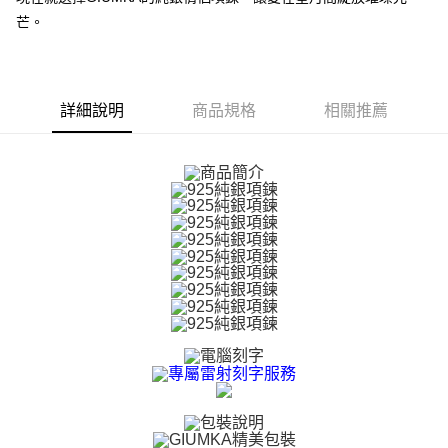
【關於「AFTEE先享後付」】
芒。
ATM付款
AFTEE先享後付是「在收到商品之後才付款」的支付方式。 讓您購物簡單
便利好安心！
貨到付款
１．簡單：不需註冊會員、不需綁卡、不需儲值。
２．便利：只要手機號碼，簡訊認證，即可結帳。
３．安心：先確認商品／服務後，再付款。
詳細說明
商品規格
相關推薦
運送方式
【「AFTEE先享後付」結帳流程】
全家取貨付款
１．於結帳方式選擇「AFTEE先享後付」後，將跳轉至「AFTEE先享後付」
免運費
結帳頁面，進行簡訊認證並確認金額後，即可完成結帳。
２．訂單成立數日內，您將收到繳費通知簡訊。
付款後全家取貨
３．收到繳費通知簡訊後14天內，點擊此簡訊中的連結，可透過四大超商／
ATM／網路銀行／等多元方式進行付款，方視為交易完成。
免運費
※ 請注意：結帳手續完成當下不需立刻繳費，但若您需要取消訂單，請聯絡
購買商品的店家。未經商家同意取消之訂單仍視為有效，需透過AFTEE先享
7-11取貨付款
後付繳納相關費用。
免運費
※ 交易是否成功請以「AFTEE先享後付 」之結帳頁面顯示為準，若有關於
是否繳費成功／繳費後需取消欲退款等相關疑問，請聯繫「AFTEE先享後付
客戶支援中心」
https://netprotections.freshdesk.com/support/home
付款後7-11取貨
免運費
【注意事項】
１．透過由恩沛科技股份有限公司提供之「AFTEE先享後付」服務完成之交
7-11取貨(快速到店)
易，需依本服務之必要範圍內提供個人資料，並將交易相關給付款項請求債
權轉讓予恩沛科技股份有限公司。
免運費
２．關於個人資料處理事宜，請瀏覽以下網址：