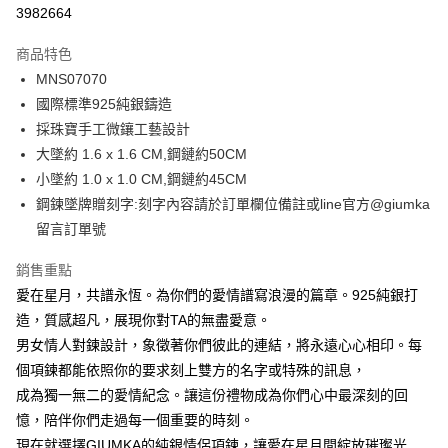
信用卡分期付款
3982664
3 期 0 利率 每期
NT$760
21家銀行
商品特色
6 期 0 利率 每期
NT$380
21家銀行
合作金庫商業銀行
第一商業銀行
MNS07070
華南商業銀行
彰化商業銀行
12 期 0 利率 每期
NT$190
21家銀行
合作金庫商業銀行
第一商業銀行
國際標準925純銀鑄造
上海商業儲蓄銀行
台北富邦商業銀行
華南商業銀行
彰化商業銀行
24 期 0 利率 每期
NT$95
20家銀行
合作金庫商業銀行
第一商業銀行
國泰世華商業銀行
兆豐國際商業銀行
採珠寶手工微鑲工藝設計
上海商業儲蓄銀行
台北富邦商業銀行
華南商業銀行
彰化商業銀行
臺灣中小企業銀行
台中商業銀行
合作金庫商業銀行
第一商業銀行
大墜約 1.6 x 1.6 CM,鋼鏈約50CM
超商取貨付款
國泰世華商業銀行
兆豐國際商業銀行
上海商業儲蓄銀行
台北富邦商業銀行
匯豐（台灣）商業銀行
華泰商業銀行
華南商業銀行
彰化商業銀行
臺灣中小企業銀行
台中商業銀行
小墜約 1.0 x 1.0 CM,鋼鏈約45CM
國泰世華商業銀行
兆豐國際商業銀行
聯邦商業銀行
遠東國際商業銀行
LINE Pay
上海商業儲蓄銀行
台北富邦商業銀行
匯豐（台灣）商業銀行
華泰商業銀行
鋼鍊墜牌贈刻字:刻字內容請於訂單欄位備註或line官方@giumka
臺灣中小企業銀行
台中商業銀行
元大商業銀行
永豐商業銀行
兆豐國際商業銀行
臺灣中小企業銀行
聯邦商業銀行
遠東國際商業銀行
匯豐（台灣）商業銀行
華泰商業銀行
留言訂單號
Apple Pay
玉山商業銀行
星展（台灣）商業銀行
台中商業銀行
匯豐（台灣）商業銀行
元大商業銀行
永豐商業銀行
聯邦商業銀行
遠東國際商業銀行
台新國際商業銀行
中國信託商業銀行
華泰商業銀行
聯邦商業銀行
玉山商業銀行
星展（台灣）商業銀行
街口支付
銷售重點
元大商業銀行
永豐商業銀行
台灣樂天信用卡公司
遠東國際商業銀行
元大商業銀行
台新國際商業銀行
中國信託商業銀行
玉山商業銀行
星展（台灣）商業銀行
愛在星月，共譜永恆。為你們的愛情譜寫浪漫的篇章。925純銀打
永豐商業銀行
玉山商業銀行
台灣樂天信用卡公司
悠遊付
台新國際商業銀行
中國信託商業銀行
造，質感超凡，展現你對TA的無盡愛意。
星展（台灣）商業銀行
台新國際商業銀行
台灣樂天信用卡公司
中國信託商業銀行
台灣樂天信用卡公司
Google Pay
男女情人對鍊設計，象徵著你們彼此的連結，將永遠心心相印。每
個項鍊都能依照你的要求刻上雙方的名字或特殊的訊息，
全盈+PAY
成為獨一無二的愛情紀念。讓這份禮物成為你們心中最深刻的回
AFTEE先享後付
憶，陪伴你們走過每一個重要的時刻。
相關說明
現在就選擇GIUMKA的純銀情侶項鍊，讓愛在星月間綻放璀璨光