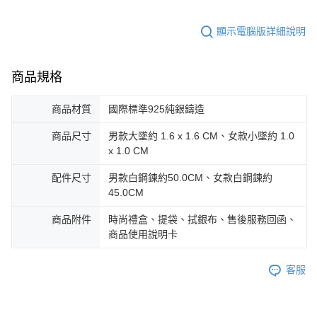
https://aftee.tw/terms/#terms3
黑貓宅急便-(離島請自行填寫住址)
３．未成年的使用者請事先徵得法定代理人或監護人之同意方可使用
顯示電腦版詳細說明
免運費
「AFTEE先享後付」，若未經同意申辦者引起之損失，本公司不負相關責
任。
郵局掛號
４．使用「AFTEE先享後付」時，將依據個別帳號之用戶狀況，依本公司即
商品規格
時審查核予不同之上限額度；若仍有額度不足之情形，本公司將視審查結果
免運費
請求用戶進行身份認證。
５．嚴禁一人註冊多個帳號或使用他人資訊註冊。若發現惡意使用之情形，
機車快遞(限大台北地區運費到付) 下單後請聯絡LINE官方帳號 @gi
商品材質
國際標準925純銀鑄造
恩沛科技股份有限公司將有權停止該用戶之使用額度並採取法律行動。
umka
商品尺寸
男款大墜約 1.6 x 1.6 CM、女款小墜約 1.0
免運費
x 1.0 CM
黑貓到付(離島不適用)
配件尺寸
男款白鋼鍊約50.0CM、女款白鋼鍊約
免運費
45.0CM
海外宅配
查看運費
商品附件
時尚禮盒、提袋、拭銀布、售後服務回函、
商品使用說明卡
客服