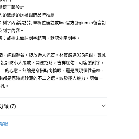
 0 利率 每期
NT$124
20家銀行
庫商業銀行
第一商業銀行
華商業銀行
兆豐國際商業銀行
業儲蓄銀行
台北富邦商業銀行
爪鑲工藝設計
業銀行
彰化商業銀行
小企業銀行
台中商業銀行
庫商業銀行
第一商業銀行
付款
華商業銀行
兆豐國際商業銀行
業儲蓄銀行
台北富邦商業銀行
人節聖誕節送禮銀飾品牌推薦
台灣）商業銀行
華泰商業銀行
業銀行
彰化商業銀行
小企業銀行
台中商業銀行
華商業銀行
兆豐國際商業銀行
業銀行
遠東國際商業銀行
刻字內容請於訂單欄位備註或line官方@giumka留言訂
業儲蓄銀行
台北富邦商業銀行
台灣）商業銀行
華泰商業銀行
小企業銀行
台中商業銀行
業銀行
永豐商業銀行
際商業銀行
臺灣中小企業銀行
及刻字內容。
業銀行
遠東國際商業銀行
台灣）商業銀行
華泰商業銀行
業銀行
星展（台灣）商業銀行
業銀行
匯豐（台灣）商業銀行
業銀行
永豐商業銀行
醒：戒指未備註刻字範圍，默認外圍刻字。
業銀行
遠東國際商業銀行
際商業銀行
中國信託商業銀行
業銀行
聯邦商業銀行
業銀行
星展（台灣）商業銀行
業銀行
永豐商業銀行
天信用卡公司
際商業銀行
元大商業銀行
際商業銀行
中國信託商業銀行
業銀行
星展（台灣）商業銀行
a戒指，純銀輕奢，綻放迷人光芒。材質嚴選925純銀，質感
業銀行
玉山商業銀行
天信用卡公司
際商業銀行
中國信託商業銀行
台灣）商業銀行
台新國際商業銀行
別設計防小人尾戒，開運招財，吉祥庇佑。可客製刻字，
天信用卡公司
託商業銀行
台灣樂天信用卡公司
y
無二的心意。無論是穿搭時尚搶眼，還是展現個性品味，
a戒指都是您時尚珍藏的不二之選。散發迷人魅力，讓每一
不凡。
享後付
FTEE先享後付」】
類 (7)
先享後付是「在收到商品之後才付款」的支付方式。 讓您購物簡單
心！
925純銀戒指
：不需註冊會員、不需綁卡、不需儲值。
客服
：只要手機號碼，簡訊認證，即可結帳。
淑女款戒指
：先確認商品／服務後，再付款。
925純銀婚戒