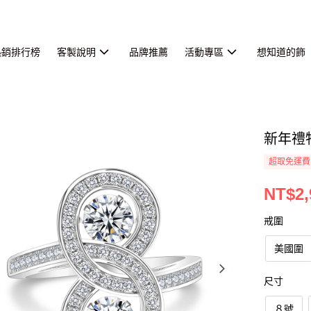
熱銷排行榜
客製說明
品牌推薦
活動專區
想知道的飾
新年禮
超取免運費
NT$2,
戒圍
美國圍
尺寸
８號