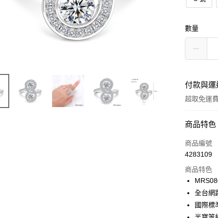
數量
付款與運
超取免運
付款方式
商品特色
信用卡一
商品編號
4283109
信用卡分
商品特色
3 期 
MRS08
6 期 
合作金
全台網
華南商
12 期
國際標
合作金
上海商
華南商
半寶等