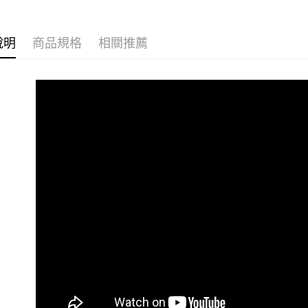
運送方式
【「AFT
館長推薦
１．於結帳
全家取貨
付」結帳
說明
商品規格
相關推薦
戒指/尾戒
免運費
２．訂單
３．收到繳
戒指/尾戒
／ATM／
付款後全
※ 請注意
館長推薦
免運費
絡購買商品
先享後付
7-11取貨
※ 交易是
是否繳費成
免運費
付客戶支
付款後7-1
【注意事
免運費
１．透過由
交易，需
7-11取貨
求債權轉
２．關於
免運費
https://aft
３．未成
黑貓宅急便
「AFTE
免運費
任。
４．使用「
郵局掛號
即時審查