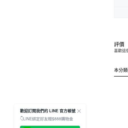
評價
喜歡這
本分類
歡迎訂閱我們的 LINE 官方帳號
👇LINE綁定好友贈$888購物金