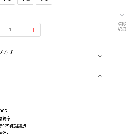
清除
紀錄
送方式
費
次付款
期付款
0 利率 每期
NT$993
21家銀行
005
0 利率 每期
NT$496
21家銀行
庫商業銀行
第一商業銀行
路獨家
業銀行
彰化商業銀行
 0 利率 每期
NT$248
21家銀行
準925純銀鑄造
庫商業銀行
第一商業銀行
業儲蓄銀行
台北富邦商業銀行
業銀行
彰化商業銀行
級鋯石