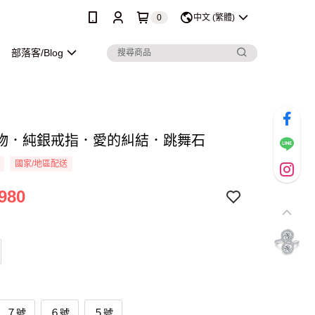
0
中文 (繁體)
部落客/Blog
物．純銀戒指．愛的糾結．跳舞石
國家/地區配送
980
７號
６號
５號