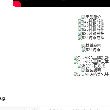
結果請求
免運費
５．嚴禁
形，恩沛
機車快遞(
動。
umka
免運費
黑貓到付(
免運費
海外宅配
規格