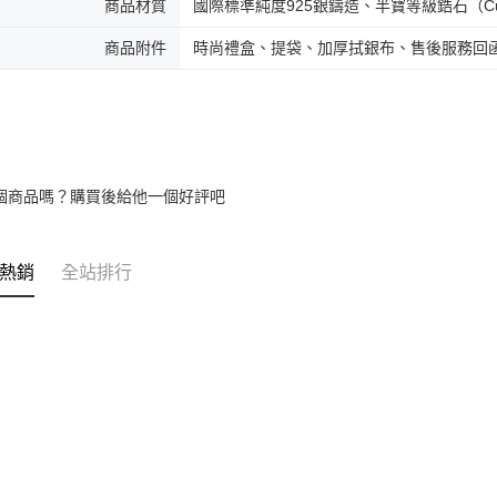
商品材質
國際標準純度925銀鑄造、半寶等級鋯石（Cubic 
商品附件
時尚禮盒、提袋、加厚拭銀布、售後服務回
個商品嗎？購買後給他一個好評吧
熱銷
全站排行