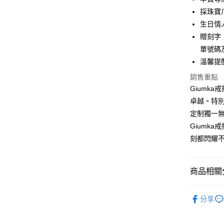
24 期
合作金
國泰世
上海商
採珠寶
華南商
臺灣中
合作金
超商取貨
國泰世
上海商
生日情
匯豐（
華南商
臺灣中
國泰世
聯邦商
贈刻字：
LINE Pay
上海商
匯豐（
臺灣中
元大商
兆豐國
單號碼
聯邦商
匯豐（
Apple Pay
玉山商
台中商
元大商
溫馨提
聯邦商
台新國
華泰商
玉山商
街口支付
元大商
銷售重點
台灣樂
遠東國
台新國
玉山商
Giumk
永豐商
台灣樂
悠遊付
台新國
星展（
卓越。特
台灣樂
中國信
Google Pa
定制獨一
Giumk
全盈+PAY
刻都閃耀
AFTEE先
相關說明
【關於「A
商品相關分
ATM付款
AFTEE
便利好安
925銀飾
貨到付款
１．簡單
分享
２．便利
GIUMKA
３．安心
精選推薦