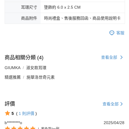
https://aftee.tw/terms/#terms3
黑貓宅急便-(離島請自行填寫住址)
耳環尺寸
墬飾約 6.0 x 2.5 CM
３．未成年的使用者請事先徵得法定代理人或監護人之同意方可使用
免運費
「AFTEE先享後付」，若未經同意申辦者引起之損失，本公司不負相關責
商品附件
時尚禮盒、售後服務回函、商品使用說明卡
任。
郵局掛號
４．使用「AFTEE先享後付」時，將依據個別帳號之用戶狀況，依本公司即
時審查核予不同之上限額度；若仍有額度不足之情形，本公司將視審查結果
免運費
客服
請求用戶進行身份認證。
５．嚴禁一人註冊多個帳號或使用他人資訊註冊。若發現惡意使用之情形，
機車快遞(限大台北地區運費到付) 下單後請聯絡LINE官方帳號 @gi
恩沛科技股份有限公司將有權停止該用戶之使用額度並採取法律行動。
umka
免運費
商品相關分類 (4)
查看全部
黑貓到付(離島不適用)
GIUMKA
淑女款耳環
免運費
精選推薦
施華洛世奇元素
海外宅配
查看運費
評價
查看全部
5
(
1
則評價
)
b*********o
2025/04/28