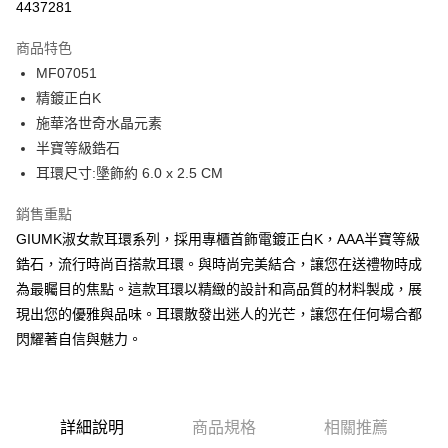
4437281
3 期 0 利率 每期
NT$526
21家銀行
商品特色
6 期 0 利率 每期
NT$263
21家銀行
合作金庫商業銀行
第一商業銀行
MF07051
華南商業銀行
彰化商業銀行
12 期 0 利率 每期
NT$131
21家銀行
合作金庫商業銀行
第一商業銀行
精鍍正白K
上海商業儲蓄銀行
台北富邦商業銀行
華南商業銀行
彰化商業銀行
24 期 0 利率 每期
NT$65
20家銀行
合作金庫商業銀行
第一商業銀行
國泰世華商業銀行
兆豐國際商業銀行
施華洛世奇水晶元素
上海商業儲蓄銀行
台北富邦商業銀行
華南商業銀行
彰化商業銀行
臺灣中小企業銀行
台中商業銀行
合作金庫商業銀行
第一商業銀行
半寶等級鋯石
超商取貨付款
國泰世華商業銀行
兆豐國際商業銀行
上海商業儲蓄銀行
台北富邦商業銀行
匯豐（台灣）商業銀行
華泰商業銀行
華南商業銀行
彰化商業銀行
臺灣中小企業銀行
台中商業銀行
耳環尺寸:墬飾約 6.0 x 2.5 CM
國泰世華商業銀行
兆豐國際商業銀行
聯邦商業銀行
遠東國際商業銀行
LINE Pay
上海商業儲蓄銀行
台北富邦商業銀行
匯豐（台灣）商業銀行
華泰商業銀行
臺灣中小企業銀行
台中商業銀行
元大商業銀行
永豐商業銀行
兆豐國際商業銀行
臺灣中小企業銀行
銷售重點
聯邦商業銀行
遠東國際商業銀行
匯豐（台灣）商業銀行
華泰商業銀行
Apple Pay
玉山商業銀行
星展（台灣）商業銀行
台中商業銀行
匯豐（台灣）商業銀行
元大商業銀行
永豐商業銀行
GIUMK淑女款耳環系列，採用專櫃首飾電鍍正白K，AAA半寶等級
聯邦商業銀行
遠東國際商業銀行
台新國際商業銀行
中國信託商業銀行
華泰商業銀行
聯邦商業銀行
玉山商業銀行
星展（台灣）商業銀行
街口支付
鋯石，流行時尚百搭款耳環。與時尚完美結合，讓您在送禮物時成
元大商業銀行
永豐商業銀行
台灣樂天信用卡公司
遠東國際商業銀行
元大商業銀行
台新國際商業銀行
中國信託商業銀行
玉山商業銀行
星展（台灣）商業銀行
為最矚目的焦點。這款耳環以精緻的設計和高品質的材料製成，展
永豐商業銀行
玉山商業銀行
台灣樂天信用卡公司
悠遊付
台新國際商業銀行
中國信託商業銀行
現出您的優雅與品味。耳環散發出迷人的光芒，讓您在任何場合都
星展（台灣）商業銀行
台新國際商業銀行
台灣樂天信用卡公司
中國信託商業銀行
台灣樂天信用卡公司
Google Pay
閃耀著自信與魅力。
全盈+PAY
AFTEE先享後付
詳細說明
商品規格
相關推薦
相關說明