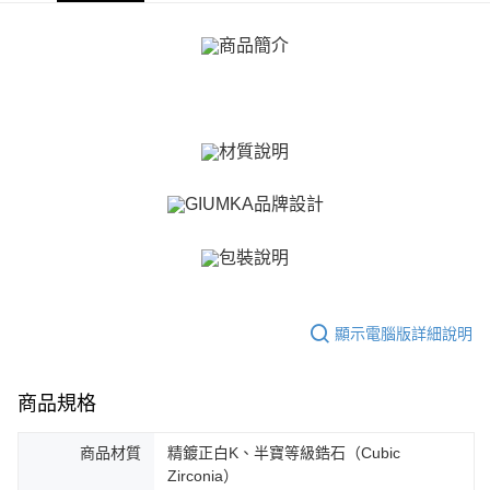
【關於「AFTEE先享後付」】
ATM付款
AFTEE先享後付是「在收到商品之後才付款」的支付方式。 讓您購物簡單
便利好安心！
貨到付款
１．簡單：不需註冊會員、不需綁卡、不需儲值。
２．便利：只要手機號碼，簡訊認證，即可結帳。
３．安心：先確認商品／服務後，再付款。
運送方式
【「AFTEE先享後付」結帳流程】
全家取貨付款
１．於結帳方式選擇「AFTEE先享後付」後，將跳轉至「AFTEE先享後付」
免運費
結帳頁面，進行簡訊認證並確認金額後，即可完成結帳。
２．訂單成立數日內，您將收到繳費通知簡訊。
付款後全家取貨
３．收到繳費通知簡訊後14天內，點擊此簡訊中的連結，可透過四大超商／
ATM／網路銀行／等多元方式進行付款，方視為交易完成。
免運費
※ 請注意：結帳手續完成當下不需立刻繳費，但若您需要取消訂單，請聯絡
購買商品的店家。未經商家同意取消之訂單仍視為有效，需透過AFTEE先享
7-11取貨付款
後付繳納相關費用。
免運費
※ 交易是否成功請以「AFTEE先享後付 」之結帳頁面顯示為準，若有關於
顯示電腦版詳細說明
是否繳費成功／繳費後需取消欲退款等相關疑問，請聯繫「AFTEE先享後付
客戶支援中心」
https://netprotections.freshdesk.com/support/home
付款後7-11取貨
免運費
商品規格
【注意事項】
１．透過由恩沛科技股份有限公司提供之「AFTEE先享後付」服務完成之交
7-11取貨(快速到店)
易，需依本服務之必要範圍內提供個人資料，並將交易相關給付款項請求債
商品材質
精鍍正白K、半寶等級鋯石（Cubic
權轉讓予恩沛科技股份有限公司。
免運費
Zirconia）
２．關於個人資料處理事宜，請瀏覽以下網址：