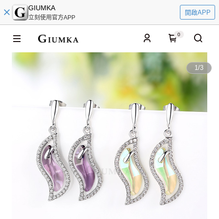
GIUMKA
開啟APP
立刻使用官方APP
0
1
/
3