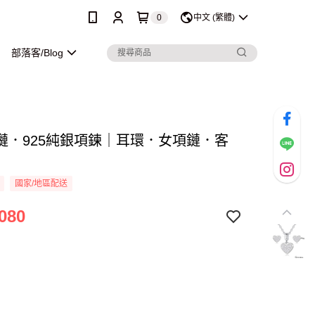
0
中文 (繁體)
部落客/Blog
鏈．925純銀項鍊｜耳環．女項鏈．客
國家/地區配送
080