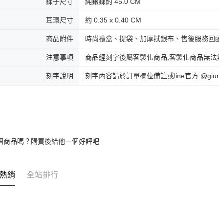
鍊子尺寸
純銀錬約 45.0 CM
umka
免運費
耳環尺寸
約 0.35 x 0.40 CM
黑貓到付(
商品附件
時尚禮盒、提袋、加厚拭銀布、售後服務回
免運費
注意事項
商品經刻字後屬客製化商品,客製化商品無法
海外宅配
刻字說明
刻字內容請於訂單欄位備註或line官方 @gi
個商品嗎？購買後給他一個好評吧
熱銷
全站排行