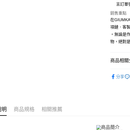
國泰世
聯邦商
言訂單
LINE Pay
上海商
匯豐（
臺灣中
元大商
兆豐國
聯邦商
銷售重點
匯豐（
Apple Pay
玉山商
台中商
元大商
在GIUM
聯邦商
台新國
華泰商
玉山商
街口支付
元大商
項鏈．客
台灣樂
遠東國
台新國
玉山商
。無論是
永豐商
台灣樂
悠遊付
台新國
星展（
物，絕對
台灣樂
中國信
Google Pa
全盈+PAY
商品相關分
AFTEE先
925銀飾
相關說明
分享
GIUMKA
【關於「A
ATM付款
AFTEE
館長推薦
便利好安
貨到付款
１．簡單
館長推薦
２．便利
３．安心
說明
商品規格
相關推薦
項鍊
9
運送方式
【「AFT
項鍊
女
１．於結帳
全家取貨
付」結帳
館長推薦