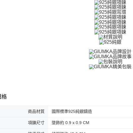
免運費
２．訂單
３．收到繳
／ATM／
付款後全
※ 請注意
免運費
絡購買商品
先享後付
7-11取貨
※ 交易是
是否繳費成
免運費
付客戶支
付款後7-1
【注意事
免運費
１．透過由
交易，需
7-11取貨
求債權轉
２．關於
免運費
https://aft
３．未成
黑貓宅急便
「AFTE
規格
免運費
任。
４．使用「
郵局掛號
即時審查
商品材質
國際標準925純銀鑄造
結果請求
免運費
５．嚴禁
項鍊尺寸
墜飾約 0.9 x 0.9 CM
形，恩沛
機車快遞(
動。