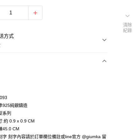
清除
紀錄
送方式
費
次付款
期付款
0 利率 每期
NT$693
21家銀行
093
0 利率 每期
NT$346
21家銀行
庫商業銀行
第一商業銀行
準925純銀鑄造
業銀行
彰化商業銀行
 0 利率 每期
NT$173
21家銀行
型系列
庫商業銀行
第一商業銀行
業儲蓄銀行
台北富邦商業銀行
業銀行
彰化商業銀行
約 0.9 x 0.9 CM
 0 利率 每期
NT$86
20家銀行
庫商業銀行
第一商業銀行
華商業銀行
兆豐國際商業銀行
業儲蓄銀行
台北富邦商業銀行
45.0 CM
業銀行
彰化商業銀行
小企業銀行
台中商業銀行
庫商業銀行
第一商業銀行
付款
華商業銀行
兆豐國際商業銀行
業儲蓄銀行
台北富邦商業銀行
字 刻字內容請於訂單欄位備註或line官方 @giumka 留
台灣）商業銀行
華泰商業銀行
業銀行
彰化商業銀行
小企業銀行
台中商業銀行