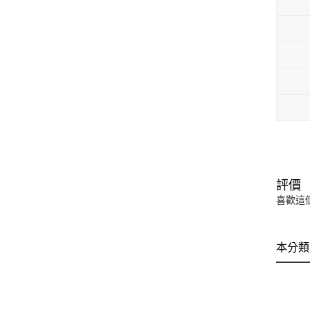
評價
喜歡這
本分類