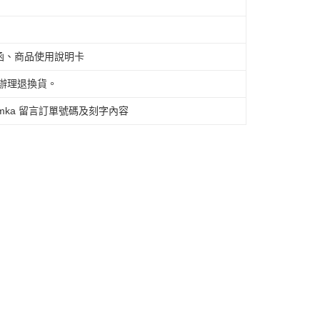
離島不適用)
函、商品使用說明卡
辦理退換貨。
查看運費
umka 留言訂單號碼及刻字內容