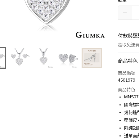
付款與運
超取免運
付款方式
商品特色
信用卡一
商品編號
4501979
信用卡分
商品特色
3 期 
MNS07
6 期 
合作金
國際標
華南商
12 期
幾何造
合作金
上海商
華南商
墜飾尺寸:
24 期
合作金
國泰世
上海商
附純銀錬
華南商
臺灣中
合作金
超商取貨
國泰世
上海商
送單面刻
匯豐（
華南商
臺灣中