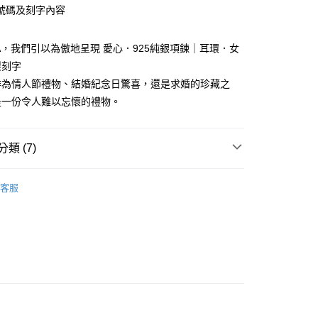
華商業銀行
兆豐國際商業銀行
業銀行
遠東國際商業銀行
號碼及刻字內容
業儲蓄銀行
台北富邦商業銀行
台灣）商業銀行
華泰商業銀行
小企業銀行
台中商業銀行
業銀行
永豐商業銀行
際商業銀行
臺灣中小企業銀行
業銀行
遠東國際商業銀行
台灣）商業銀行
華泰商業銀行
業銀行
星展（台灣）商業銀行
業銀行
匯豐（台灣）商業銀行
業銀行
永豐商業銀行
KA，我們引以為傲地呈現 愛心．925純銀項鍊｜耳環．女
業銀行
遠東國際商業銀行
際商業銀行
中國信託商業銀行
業銀行
聯邦商業銀行
業銀行
星展（台灣）商業銀行
業銀行
永豐商業銀行
製刻字
天信用卡公司
際商業銀行
元大商業銀行
際商業銀行
中國信託商業銀行
業銀行
星展（台灣）商業銀行
作為情人節禮物、結婚紀念日驚喜，還是求婚的珍藏之
業銀行
玉山商業銀行
天信用卡公司
際商業銀行
中國信託商業銀行
台灣）商業銀行
台新國際商業銀行
是一份令人難以忘懷的禮物。
天信用卡公司
託商業銀行
台灣樂天信用卡公司
y
類 (7)
享後付
925純銀項鍊
客服
女生項鍊
FTEE先享後付」】
先享後付是「在收到商品之後才付款」的支付方式。 讓您購物簡單
套組丨胸針
心！
：不需註冊會員、不需綁卡、不需儲值。
好評丨獨家
：只要手機號碼，簡訊認證，即可結帳。
：先確認商品／服務後，再付款。
25純銀項鍊
EE先享後付」結帳流程】
生項鍊
方式選擇「AFTEE先享後付」後，將跳轉至「AFTEE先享後
付款
頁面，進行簡訊認證並確認金額後，即可完成結帳。
謝師禮優選