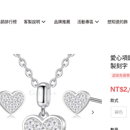
熱銷排行榜
客製說明
品牌推薦
活動專區
想知道的飾
愛心項
製刻字
超取免運費
NT$2,
款式
銀色
數量