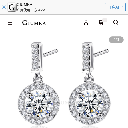
GIUMKA
开启APP
立刻使用官方 APP
0
1
/
3