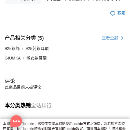
所提供，並由 AFTEE 向您收取款項。因使用本服務所須提供之個人資料(包
免运费
含但不限於訂購人姓名、電話，收件人姓名、電話、收件地址)，將交付予
客服
AFTEE 於本服務必要服務範圍內運用。關於 AFTEE 對於個人資料之蒐集、
郵局掛號
處理、利用，詳參 AFTEE 官網之『個人資料蒐集、處理及利用告知聲明』
（
https://aftee.tw/privacypolicy/
）。
免运费
若款項超過繳費期限，將根據當次的金額加收年利率 16% 的逾期滯納金。
機車快遞(限大台北地區運費到付) 下單後請聯絡LINE官方帳號 @gi
产品相关分类 (5)
查看全部
未成年的使用者，請事先徵得法定代理人或監護人之同意方可使用
umka
AFTEE。
925銀飾
925純銀耳環
免运费
若您對於個人資料之處理、利用有任何疑問，或欲行使相關法律權利，請聯
GIUMKA
淑女款耳環
繫恩沛科技股份有限公司。若您不同意我們將上開所示之個人資料，連同必
黑貓到付(離島不適用)
要之購買訂單資訊提供予 AFTEE ，或讓 AFTEE 蒐集處理利用您的個人資
免运费
料，請勿選用本服務。
海外宅配
查看运费
评论
此商品目前未被评论
本分类热销
全站排行
本網站中使用cookie，欲查詢有關本網站使用cookie方式之詳情，及若您不希望
热门标签
在電腦上使用cookie時應如何變更電腦的cookie設定，請參閱本網站「
隱私權條