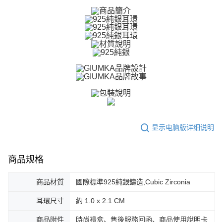
ATM付款
1. 於付款方式選擇AFTEE先享後付，將跳出AFTEE先享後付手機驗證視
窗。
货到付款
2. 進行簡訊驗證之後，即可完成結帳手續。
3. 訂單確認後不需事先繳費，商品會配送至您的指定地址。
4. 下訂完成後，您的手機會收到一封繳費通知簡訊，APP會員則會收到
运送方式
AFTEE APP推播通知。
5. 收到商品當下無需繳費，確認無誤後，請再利用繳費通知簡訊或AFTEE
全家取貨付款
APP於四大便利商店‧ATM/網銀等方式進行付款。
免运费
請留意繳費期限為 14 天。唯有下載 AFTEE App 成為 AFTEE 會員者方能享
付款後全家取貨
有最長 45 天內付款之服務。
免运费
繳費期限，為商家向您請款的時間，再加上使用AFTEE可延長的天數所計算
出。使用AFTEE下訂可以延長您收到商品前的繳費天數，但無法保證一定能
7-11取貨付款
显示电脑版详细说明
夠在期限內收到商品(例如:預購商品或預計到貨時間較長者)。因此無論收到
免运费
商品與否，仍需要請您在AFTEE規定的時間內完成繳費。
二、付款限制
付款後7-11取貨
商品规格
1. 初次使用 AFTEE 時，將依認證結果及本公司審查結果，核予每個人不同
免运费
之上限額度
商品材質
國際標準925純銀鑄造,Cubic Zirconia
2. 結帳金額須大於NT$30
7-11取貨(快速到店)
3. 目前僅支援台灣會員
耳環尺寸
約 1.0 x 2.1 CM
免运费
三、聲明條款
「AFTEE先享後付」(下稱本服務)乃由恩沛科技股份有限公司(下稱 AFTEE )
商品附件
時尚禮盒、售後服務回函、商品使用說明卡
黑貓宅急便-(離島請自行填寫住址)