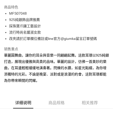
3期 0利率，每期
NT$393
21家银行
商品特色
6期 0利率，每期
NT$196
21家银行
合作金库商业银行
第一商业银行
MFS07048
华南商业银行
彰化商业银行
12期 0利率，每期
NT$98
21家银行
合作金库商业银行
第一商业银行
925純銀飾品牌推薦
上海商业储蓄银行
台北富邦商业银行
华南商业银行
彰化商业银行
24期 0利率，每期
NT$49
20家银行
合作金库商业银行
第一商业银行
国泰世华商业银行
兆丰国际商业银行
採珠寶爪鑲工藝設計
上海商业储蓄银行
台北富邦商业银行
华南商业银行
彰化商业银行
台湾中小企业银行
台中商业银行
合作金库商业银行
第一商业银行
流行時尚名媛淑女款
超商取货付款
国泰世华商业银行
兆丰国际商业银行
上海商业储蓄银行
台北富邦商业银行
汇丰（台湾）商业银行
华泰商业银行
华南商业银行
彰化商业银行
台湾中小企业银行
台中商业银行
改夾請於訂單欄位備註或line官方@giumka留言訂單號碼
国泰世华商业银行
兆丰国际商业银行
联邦商业银行
远东国际商业银行
LINE Pay
上海商业储蓄银行
台北富邦商业银行
汇丰（台湾）商业银行
华泰商业银行
台湾中小企业银行
台中商业银行
元大商业银行
永丰商业银行
兆丰国际商业银行
台湾中小企业银行
销售重点
联邦商业银行
远东国际商业银行
汇丰（台湾）商业银行
华泰商业银行
Apple Pay
玉山商业银行
星展（台湾）商业银行
台中商业银行
汇丰（台湾）商业银行
元大商业银行
永丰商业银行
華麗圓舞曲，讓你的耳朵與音樂一同翩翩起舞。這款耳環以925純銀
联邦商业银行
远东国际商业银行
台新国际商业银行
中国信托商业银行
华泰商业银行
联邦商业银行
玉山商业银行
星展（台湾）商业银行
街口支付
打造，展現出優雅與高貴的品味。華麗的設計，彷彿一首美妙的樂
元大商业银行
永丰商业银行
台湾乐天信用卡公司
远东国际商业银行
元大商业银行
台新国际商业银行
中国信托商业银行
玉山商业银行
星展（台湾）商业银行
曲，在耳邊輕輕緩緩地演奏著。閃爍的水鑽，如星光點綴，為你增
永丰商业银行
玉山商业银行
台湾乐天信用卡公司
悠遊付
台新国际商业银行
中国信托商业银行
添獨特的光彩。不論是晚宴、派對或是浪漫的約會，這對耳環都能
星展（台湾）商业银行
台新国际商业银行
台湾乐天信用卡公司
中国信托商业银行
台湾乐天信用卡公司
Google Pay
為你帶來瞬間的閃耀。
Plus PAY
AFTEE先享后付
详细说明
商品规格
相关推荐
相关说明
一、關於 AFTEE先享後付