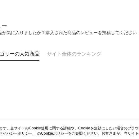
送料無料
AFTEE
なります。
黑貓到付(
延滞納金
送料無料
後見人の同
ュー
品が気に入りましたか？購入された商品のレビューを投稿してください
海外宅配
個人情報
を行使し
cs_tw@netp
を、必要な
ゴリーの人気商品
サイト全体のランキング
AFTEE
意いただ
います。当サイトのCookie使用に関する詳細や、Cookieを無効にしたい場合のブラ
ライバシーポリシー
会社概要
」のCookieポリシーをご参照ください。お客さまが、当サイ
カスタマーサービ
規約のCookieポリシーに基づいてCookieを使用することに同意したものとみ