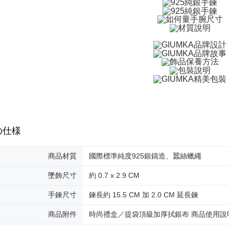
付款後全
代金納付期
プリをダウ
送料無料
以内まで
7-11取貨
お支払期限
送料無料
もとに計算
期限を延
（例：予
付款後7-1
の有無に関
送料無料
二、支払
7-11取貨
1.初回 
き、限度
送料無料
2.決済金額
の仕様
3.現在、
黑貓宅急便
送料無料
商品材質
國際標準純度925銀鑄造、蠶絲蠟繩
三、利用規
プロテクシ
郵局掛號
墜飾尺寸
約 0.7 x 2.9 CM
します。
文者の氏
送料無料
これに限ら
手鍊尺寸
鍊長約 15.5 CM 加 2.0 CM 延長鍊
されます。
機車快遞(
AFTEE
商品附件
時尚禮盒／提袋頂級加厚拭銀布 商品使用說
umka
明』をご