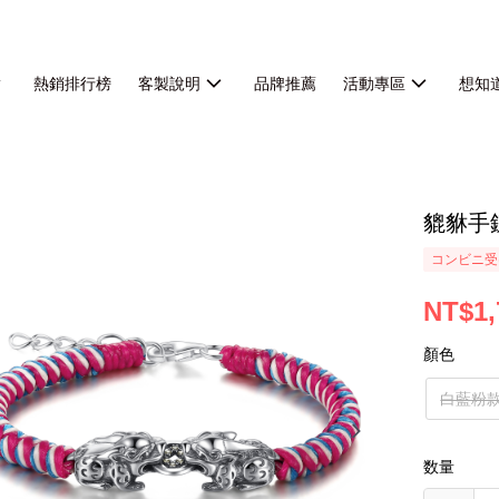
熱銷排行榜
客製說明
品牌推薦
活動專區
想知
貔貅手
コンビニ受
NT$1,
顏色
白藍粉
数量