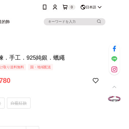
0
日本語
道的飾
鍊．手工．925純銀．蠟繩
け取り送料無料
国・地域配送
780
款
白藍紅款