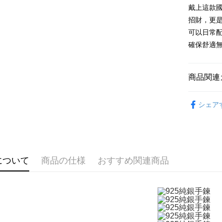
元大商
兆豐國
聯邦商
戴上這款國
HSBC
Apple Pay
玉山商
台中商
元大商
招財，更
聯邦商
台新國
華泰商
玉山商
JKOPAY
元大商
可以日常
台湾楽
遠東国
台新國
玉山商
確保舒適
永豐商
台湾楽
Easy Walle
台新國
星展(台
台湾楽
中国信
Google Pa
商品関連
Plus Pay
精選推薦
AFTEE
シェア
925銀飾
説明
一、 AF
手環/手鍊
ATM払い
1.お支払
ドウが表
手環/手鍊
代金引換
2.SMS
について
商品の仕様
おすすめ関連商品
3.注文す
男生
9
す。
4.ご注文
配送方法
員の場合は
5.商品受
全家取貨
たはアプリ
送料無料
ングでお