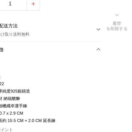
履歴
配送方法
を削除する
受け取り送料無料
方法
徴
カード1回払い
トカード分割払い
徴
い、金利0、毎回
NT$593
21行の銀行
22
い、金利0、毎回
NT$296
21行の銀行
庫商業銀行
第一商業銀行
準純度925銀鑄造
業銀行
彰化商業銀行
払い、金利0、毎回
NT$148
21行の銀行
庫商業銀行
第一商業銀行
財 納福貔貅
業儲蓄銀行
台北富邦商業銀行
業銀行
彰化商業銀行
払い、金利0、毎回
絲蠟繩幸運手鍊
NT$74
20行の銀行
庫商業銀行
第一商業銀行
華商業銀行
兆豐國際商業銀行
業儲蓄銀行
台北富邦商業銀行
業銀行
彰化商業銀行
.7 x 2.9 CM
小企業銀行
台中商業銀行
庫商業銀行
第一商業銀行
店頭代金引換
華商業銀行
兆豐國際商業銀行
業儲蓄銀行
台北富邦商業銀行
 15.5 CM + 2.0 CM 延長鍊
(台湾)商業銀行
華泰商業銀行
業銀行
彰化商業銀行
小企業銀行
台中商業銀行
華商業銀行
兆豐國際商業銀行
業銀行
遠東国際商業銀行
業儲蓄銀行
台北富邦商業銀行
(台湾)商業銀行
華泰商業銀行
ポイント
小企業銀行
台中商業銀行