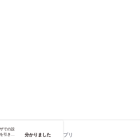
の初回ご利用の際に、審査を通過すれば、最高額がNT$10,000に
支払い期限を過ぎた場合、その金額に基づいて年利20%の遅
離島不適用)
が加算されます。未成年の利用者は、事前に法定代理人または
意を得ればAFTEEをご利用いただけます。
送料を確認
の処理、利用について疑問がある、または関連する法律の権利
たい場合は、ネットプロテクションズ
rotections.co.jp
にご連絡ください。上記に示した個人情報
購入注文書とあわせてAFTEEにご提供いただく、または
にあなたの個人情報の収集、処理、利用を許可することににご同
けない場合は、当サービスを選択しないでください。
ウザでの設
トを引き続
ス
分かりました
公式アプリ
なします。