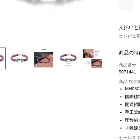
支払いと
コンビニ
お支払い
商品の特
クレジット
商品番号
5071441
クレジッ
商品の特
3回払
MH050
6回払
合作金
國際標
華南商
12回
合作金
開運招
上海商
華南商
24回
手工蠶
合作金
国泰世
上海商
華南商
墜飾約 0
台湾中
合作金
コンビニ
国泰世
上海商
手鍊鍊長約
HSBC
華南商
台湾中
国泰世
聯邦商
LINE Pay
上海商
HSBC
セールス
台湾中