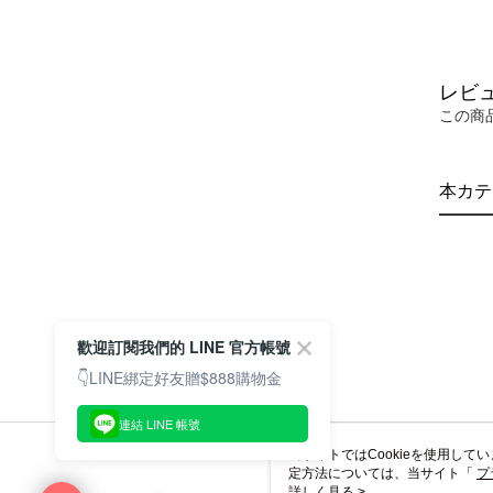
レビ
この商
本カテ
歡迎訂閱我們的 LINE 官方帳號
👇LINE綁定好友贈$888購物金
連結 LINE 帳號
当サイトではCookieを使用して
定方法については、当サイト「
プ
き使用される場合、当社がサイト利用
詳しく見る >