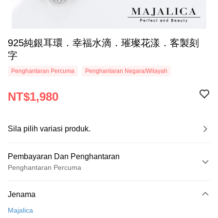
925純銀耳環．幸福水滴．璀璨花漾．客製刻
字
Penghantaran Percuma
Penghantaran Negara/Wilayah
NT$1,980
Sila pilih variasi produk.
Pembayaran Dan Penghantaran
Penghantaran Percuma
Kaedah Pembayaran
Jenama
Kad Kredit (Bayaran Penuh)
Majalica
Ansuran Kad Kredit