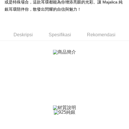
Taiwan
或是特殊場合，這款耳環都能為你增添亮眼的光彩。讓 Majalica 純
Bank Komersial E.SUN
DBS Bank
Rakuten Taiwan
AFTEE
銀耳環陪伴你，散發出閃耀的自信與魅力！
Bank Antarabangsa
Bank CTBC
Deskripsi
Taishin
Pertama, Mengenai Perkhidmatan AFTEE Beli Sekarang Bayar Kemudian
Syarikat Kad Kredit
Pemindahan ATM
1. Dengan memilih AFTEE sebagai kaedah pembayaran, mesej
Rakuten Taiwan
pengesahan AFTEE akan muncul.
Tunai semasa Penghantaran
2. Anda boleh meneruskan pembayaran selepas pengesahan SMS.
Deskripsi
Spesifikasi
Rekomendasi
3. Tiada bayaran diperlukan apabila pesanan disahkan. Produk akan
dihantar ke alamat yang ditetapkan.
Pilihan Penghantaran
4. Setelah pesanan disahkan, anda akan menerima SMS pembayaran
manakala ahli aplikasi akan menerima pemberitahuan tolak aplikasi
全家取貨付款
AFTEE.
Penghantaran percuma
5. Tiada bayaran diperlukan apabila anda menerima produk. Sila buat
pembayaran di empat kedai serbaneka utama, ATM atau perbankan
付款後全家取貨
dalam talian dengan SMS pembayaran atau pemberitahuan tolak aplikasi
AFTEE.
Penghantaran percuma
Sila ambil perhatian bahawa tempoh pembayaran adalah 14 hari. Walau
7-11取貨付款
bagaimanapun, bagi mereka yang telah memuat turun Aplikasi AFTEE
Penghantaran percuma
dan mendaftar sebagai ahli AFTEE boleh menikmati tempoh pembayaran
sehingga 45 hari.
付款後7-11取貨
Tempoh pembayaran dikira dari masa kedai meminta pembayaran anda,
Penghantaran percuma
ditambah dengan bilangan hari yang boleh dilanjutkan oleh AFTEE. Anda
boleh melanjutkan tempoh pembayaran anda sebelum anda menerima
7-11取貨(快速到店)