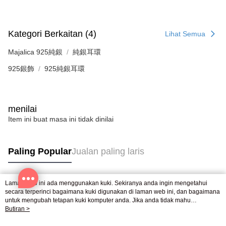
20% setahun akan dikenakan. Pengguna bawah umur dikehendaki
mendapatkan kebenaran daripada ibu bapa atau penjaga yang sah
untuk menggunakan AFTEE.
Kategori Berkaitan (4)
Lihat Semua
Sila hubungi NP Taiwan Inc. di
cs_tw@netprotections.co.jp
jika anda
mempunyai sebarang kebimbangan mengenai pemprosesan dan
Majalica 925純銀
純銀耳環
penggunaan pada data peribadi. Jika anda tidak bersetuju dengan data
925銀飾
925純銀耳環
peribadi yang disenaraikan seperti di atas akan dikumpul dan digunakan
oleh AFTEE, sila jangan gunakan perkhidmatan ini.
menilai
Item ini buat masa ini tidak dinilai
Paling Popular
Jualan paling laris
Laman web ini ada menggunakan kuki. Sekiranya anda ingin mengetahui
Tag Popular
secara terperinci bagaimana kuki digunakan di laman web ini, dan bagaimana
untuk mengubah tetapan kuki komputer anda. Jika anda tidak mahu
menggunakan kuki di komputer anda, sila rujuk penerangan mengenai kuki.
Butiran >
Dasar Privasi
Laman web ini ada menggunakan kuki. Sekiranya anda ingin