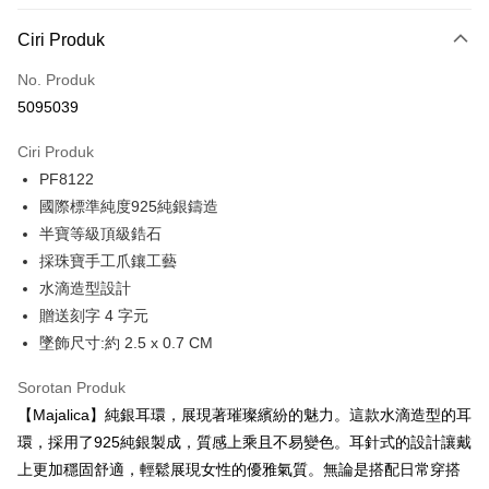
3 ansuran pada kadar faedah 0,
NT$660
setiap ansuran
Ciri Produk
21 Bank
6 ansuran pada kadar faedah 0,
NT$330
setiap
Taiwan Cooperative Bank
Bank Komersial Pertama
No. Produk
Hua Nan Commercial
Chang Hwa Commercial
ansuran
21 Bank
5095039
Bank
Bank
12 ansuran pada kadar faedah 0,
NT$165
setiap ansuran
Taiwan Cooperative Bank
Bank Komersial Pertama
The Shanghai
Bank Komersial Taipei
Hua Nan Commercial Bank
Chang Hwa Commercial Bank
21 Bank
Ciri Produk
24 ansuran pada kadar faedah 0,
NT$82
setiap
Taiwan Cooperative Bank
Bank Komersial Pertama
Commercial & Savings
Fubon
The Shanghai Commercial &
Bank Komersial Taipei Fubon
PF8122
Hua Nan Commercial
Chang Hwa Commercial
ansuran
Bank
20 Bank
Savings Bank
Bank
Bank
Bank Cathay United
Mega International
國際標準純度925純銀鑄造
Taiwan Cooperative Bank
Bank Komersial Pertama
Bank Cathay United
Mega International Commercial
Pengambilan di Kedai Serbaneka
The Shanghai
Bank Komersial Taipei
Commercial Bank
半寶等級頂級鋯石
Hua Nan Commercial Bank
Chang Hwa Commercial Bank
Bank
Commercial & Savings
Fubon
Taiwan Business Bank
Taichung Commercial
採珠寶手工爪鑲工藝
LINE Pay
The Shanghai Commercial &
Bank Komersial Taipei Fubon
Taiwan Business Bank
Taichung Commercial Bank
Bank
Bank
Savings Bank
HSBC Bank (Taiwan) Limited
Hwatai Bank
水滴造型設計
Bank Cathay United
Mega International
HSBC Bank (Taiwan)
Hwatai Bank
Apple Pay
Mega International Commercial
Taiwan Business Bank
Union Bank of Taiwan
Far Eastern International Bank
贈送刻字 4 字元
Commercial Bank
Limited
Bank
Yuanta Commercial Bank
Bank SinoPac
Taiwan Business Bank
Taichung Commercial
Union Bank of Taiwan
Far Eastern International
JKOPAY
墜飾尺寸:約 2.5 x 0.7 CM
Taichung Commercial Bank
HSBC Bank (Taiwan) Limited
Bank Komersial E.SUN
DBS Bank
Bank
Bank
Hwatai Bank
Union Bank of Taiwan
Bank Antarabangsa Taishin
Bank CTBC
Easy Wallet
HSBC Bank (Taiwan)
Hwatai Bank
Sorotan Produk
Yuanta Commercial Bank
Bank SinoPac
Far Eastern International Bank
Yuanta Commercial Bank
Syarikat Kad Kredit Rakuten
Limited
Bank Komersial E.SUN
DBS Bank
【Majalica】純銀耳環，展現著璀璨繽紛的魅力。這款水滴造型的耳
Bank SinoPac
Bank Komersial E.SUN
Google Pay
Taiwan
Union Bank of Taiwan
Far Eastern International
Bank Antarabangsa
Bank CTBC
環，採用了925純銀製成，質感上乘且不易變色。耳針式的設計讓戴
DBS Bank
Bank Antarabangsa Taishin
Bank
Taishin
Plus PAY
Bank CTBC
Syarikat Kad Kredit Rakuten
上更加穩固舒適，輕鬆展現女性的優雅氣質。無論是搭配日常穿搭
Yuanta Commercial Bank
Bank SinoPac
Syarikat Kad Kredit