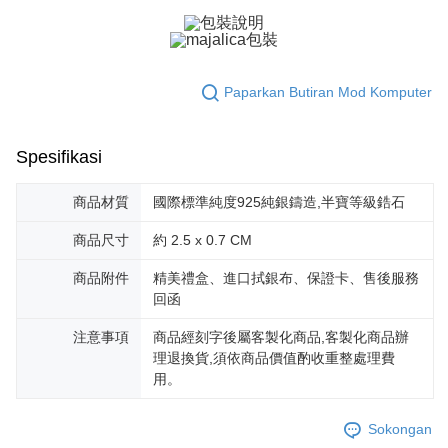
pesanan. Walau bagaimanapun, tiada jaminan bahawa anda boleh
Penghantaran percuma
menerima pesanan anda semasa tempoh pembayaran (cth.: produk
prapesanan atau produk yang mungkin mengambil masa yang lebih
黑貓宅急便-(離島請自行填寫住址)
lama untuk dihantar). Oleh itu, anda dikehendaki membuat pembayaran
kepada AFTEE dalam tempoh sama ada anda menerima pesanan.
Penghantaran percuma
Paparkan Butiran Mod Komputer
Kedua, Sekatan Pembayaran
郵局掛號
1. Jumlah yang diperakui untuk pengguna kali pertama boleh sehingga
Penghantaran percuma
NT$10,000. Amaun diperakui sebenar yang diluluskan akan berdasarkan
Spesifikasi
keputusan pensijilan dan semakan oleh AFTEE.
2. Amaun perbelanjaan minimum mestilah lebih besar daripada NT$20.
機車快遞(限大台北地區運費到付) 下單後請聯絡LINE官方帳號 @gi
商品材質
國際標準純度925純銀鑄造,半寶等級鋯石
3. Pada masa ini hanya tersedia untuk ahli Taiwan.
umka
商品尺寸
約 2.5 x 0.7 CM
Penghantaran percuma
Ketiga, Syarat Perkhidmatan
Perkhidmatan AFTEE Beli Sekarang Bayar Kemudian disediakan oleh NP
商品附件
精美禮盒、進口拭銀布、保證卡、售後服務
黑貓到付(離島不適用)
Taiwan, Inc. dan AFTEE akan membuat bil kepada pengguna. AFTEE
akan menggunakan data peribadi yang dikumpul (termasuk nama
回函
Penghantaran percuma
pembeli, no. telefon, nama penerima, no. telefon, alamat penerima) untuk
penggunaan perkhidmatan. Sila rujuk kepada "Penyata Pengumpulan
注意事項
商品經刻字後屬客製化商品,客製化商品辦
海外宅配
Kadar Penghantaran
Data Peribadi, Pemprosesan, Penggunaan"
理退換貨,須依商品價值酌收重整處理費
(https://aftee.tw/privacypolicy/
) untuk maklumat lanjut.
用。
Jumlah yang diperakui untuk pengguna kali pertama yang lulus
kelulusan boleh sehingga NT$10,000. Jika pengguna tidak membuat
Sokongan
pembayaran dalam tempoh tersebut, yuran pembayaran lewat sebanyak