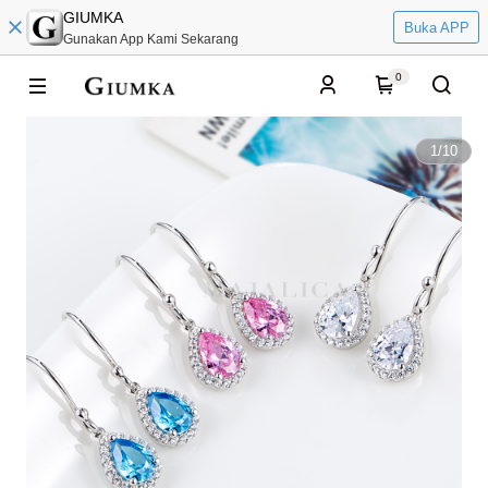
GIUMKA
Buka APP
Gunakan App Kami Sekarang
0
1
/
10